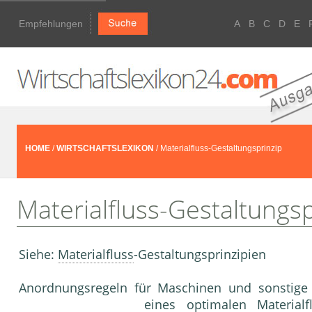
Empfehlungen
A
B
C
D
E
HOME
/
WIRTSCHAFTSLEXIKON
/ Materialfluss-Gestaltungsprinzip
Materialfluss-Gestaltungsp
Siehe:
Materialfluss
-Gestaltungsprinzipien
Anordnungsregeln für Maschinen und sonstig
eines optimalen
Materialf