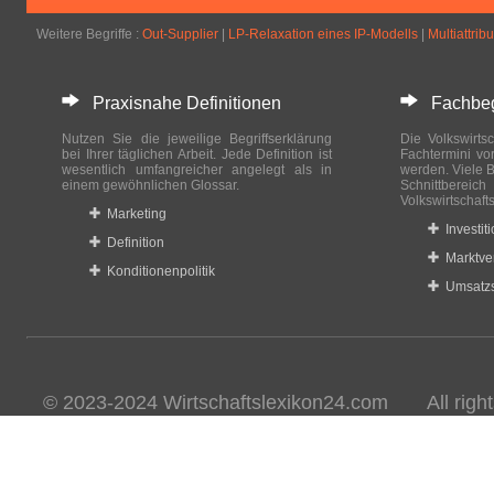
Weitere Begriffe :
Out-Supplier
|
LP-Relaxation eines IP-Modells
|
Multiattrib
Praxisnahe Definitionen
Fachbegri
Nutzen Sie die jeweilige Begriffserklärung
Die Volkswirtsc
bei Ihrer täglichen Arbeit. Jede Definition ist
Fachtermini vo
wesentlich umfangreicher angelegt als in
werden. Viele B
einem gewöhnlichen Glossar.
Schnittberei
Volkswirtschaft
Marketing
Investit
Definition
Marktve
Konditionenpolitik
Umsatzs
© 2023-2024 Wirtschaftslexikon24.com All rights