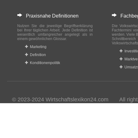
Praxisnahe Definitionen
Fachbegri
Nutzen Sie die jeweilige Begriffserklärung
Die Volkswirtsc
bei Ihrer täglichen Arbeit. Jede Definition ist
Fachtermini vo
wesentlich umfangreicher angelegt als in
werden. Viele B
einem gewöhnlichen Glossar.
Schnittberei
Volkswirtschaft
Marketing
Investit
Definition
Marktve
Konditionenpolitik
Umsatzs
© 2023-2024 Wirtschaftslexikon24.com All rights