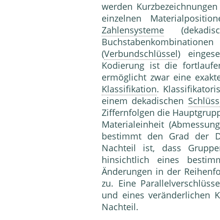
werden Kurzbezeichnungen m
einzelnen Materialpositi
Zahlensysteme
(dekadi
Buchstabenkombination
(
Verbundschlüssel
) einges
Kodierung ist die fortlau
ermöglicht zwar eine exak
Klassifikation
. Klassifikator
einem dekadischen
Schlüss
Ziffernfolgen die Hauptgrupp
Materialeinheit (Abmessung
bestimmt den Grad der D
Nachteil ist, dass Gruppe
hinsichtlich eines best
Änderungen in der Reihenfo
zu. Eine Parallelverschlüss
und eines veränderlichen 
Nacht