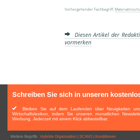
Vorhergehender Fachbegriff:
Materialmisch
Diesen Artikel der Redakti
vormerken
Schreiben Sie sich in unseren kostenlo
Bleiben Sie auf dem Laufenden über Neuigkeiten und 
Wirtschaftslexikon, indem Sie unseren monatlichen Newslett
Werbung. Jederzeit mit einem Klick abbestellbar.
Weitere Begriffe :
Hybride Organisation
|
SCANS
|
Konditionen