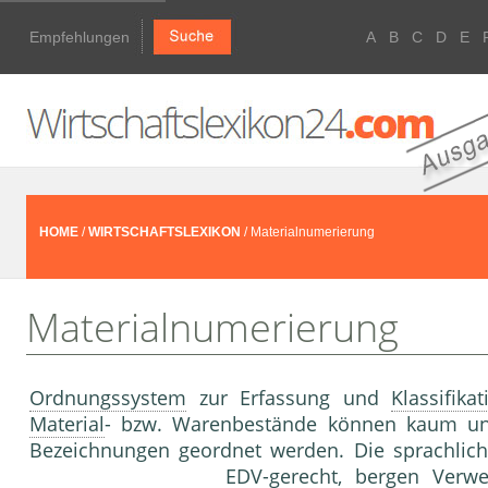
Empfehlungen
A
B
C
D
E
HOME
/
WIRTSCHAFTSLEXIKON
/ Materialnumerierung
Materialnumerierung
Ordnungssystem
zur Erfassung und
Klassifikat
Material
- bzw. Warenbestände können kaum unt
Bezeichnungen geordnet werden. Die sprachliche
EDV-gerecht, bergen Verwe