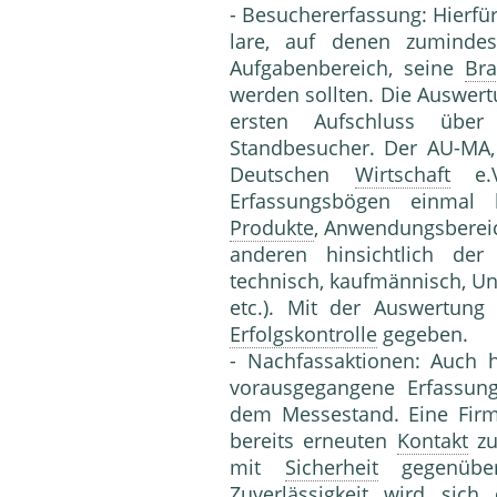
- Besuchererfassung: Hierfür
lare, auf denen zumindes
Aufgabenbereich, seine
Br
werden sollten. Die Auswert
ersten Aufschluss üb
Standbesucher. Der AU-MA,
Deutschen
Wirtschaft
e.V
Erfassungsbögen einmal h
Produkte
, Anwendungsberei
anderen hinsichtlich der
technisch, kaufmännisch, 
etc.). Mit der Auswertung
Erfolgskontrolle
gegeben.
- Nachfassaktionen: Auch h
vorausgegangene Erfassun
dem Messestand. Eine Firm
bereits erneuten
Kontakt
zu
mit
Sicherheit
gegenüber
Zuverlässigkeit
wird sich d