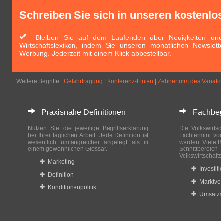
Schreiben Sie sich in unseren kostenlo
Bleiben Sie auf dem Laufenden über Neuigkeiten und 
Wirtschaftslexikon, indem Sie unseren monatlichen Newslett
Werbung. Jederzeit mit einem Klick abbestellbar.
Weitere Begriffe :
Gefahrtragung
|
Konferenz-Linien
|
Zehnerform des Variato
Praxisnahe Definitionen
Fachbegri
Nutzen Sie die jeweilige Begriffserklärung
Die Volkswirtsc
bei Ihrer täglichen Arbeit. Jede Definition ist
Fachtermini vo
wesentlich umfangreicher angelegt als in
werden. Viele B
einem gewöhnlichen Glossar.
Schnittberei
Volkswirtschaft
Marketing
Investit
Definition
Marktve
Konditionenpolitik
Umsatzs