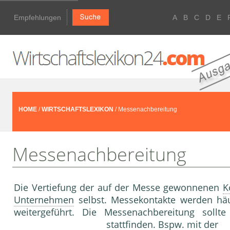
Empfehlungen
A
B
C
D
E
HOME
/
WIRTSCHAFTSLEXIKON
/ Messenachbereitung
Messenachbereitung
Die Vertiefung der auf der Messe gewonnenen
K
Unternehmen
selbst. Messekontakte werden häu
weitergeführt. Die Messenachbereitung sollte
stattfinden. Bspw. mit der