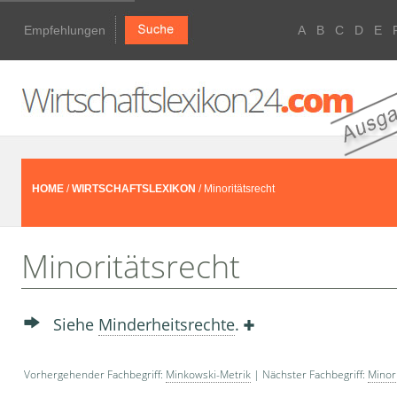
Empfehlungen
A
B
C
D
E
HOME
/
WIRTSCHAFTSLEXIKON
/ Minoritätsrecht
Minoritätsrecht
Siehe
Minderheitsrechte
.
Vorhergehender Fachbegriff:
Minkowski-Metrik
| Nächster Fachbegriff:
Minor