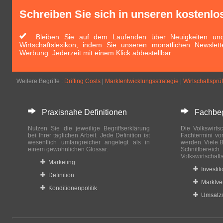
Schreiben Sie sich in unseren kostenlo
Bleiben Sie auf dem Laufenden über Neuigkeiten und 
Wirtschaftslexikon, indem Sie unseren monatlichen Newslett
Werbung. Jederzeit mit einem Klick abbestellbar.
Weitere Begriffe :
Drifting Costs
|
Marktentwicklungsstrategie
|
Wirtschaftspr
Praxisnahe Definitionen
Fachbegri
Nutzen Sie die jeweilige Begriffserklärung
Die Volkswirtsc
bei Ihrer täglichen Arbeit. Jede Definition ist
Fachtermini vo
wesentlich umfangreicher angelegt als in
werden. Viele B
einem gewöhnlichen Glossar.
Schnittberei
Volkswirtschaft
Marketing
Investit
Definition
Marktve
Konditionenpolitik
Umsatzs