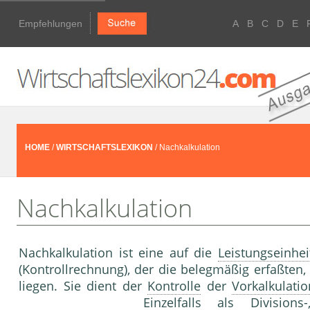
Empfehlungen
A
B
C
D
E
HOME
/
WIRTSCHAFTSLEXIKON
/ Nachkalkulation
Nachkalkulation
Nachkalkulation ist eine auf die
Leistungseinhei
(Kontrollrechnung), der die belegmäßig erfaßten, 
liegen. Sie dient der
Kontrolle
der
Vorkalkulatio
Einzelfalls als Division