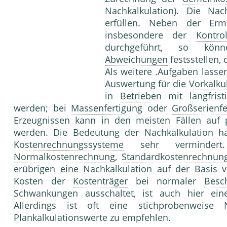
Nachkalkulation
). Die Nac
erfüllen. Neben der Er
insbesondere der
Kontrol
durchgeführt, so könne
Abweichungen
festsstellen,
Als weitere .Aufgaben lasse
Auswertung für die
Vorkalku
in
Betrieb
en mit langfris
werden; bei
Massenfertigung
oder
Großserienfe
Erzeugnissen kann in den meisten Fällen auf p
werden. Die Bedeutung der Nachkalkulation h
Kostenrechnungssysteme
sehr vermindert
Normalkostenrechnung
,
Standardkostenrechnun
erübrigen eine Nachkalkulation auf der Basis
Kosten der
Kostenträger
bei normaler
Besc
Schwankungen ausschaltet, ist auch hier eine
Allerdings ist oft eine stichprobenweise 
Plankalkulationswerte zu empfehlen.