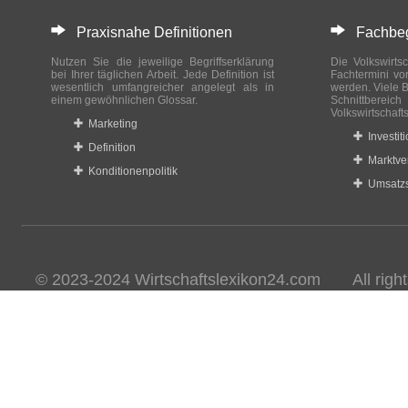
Praxisnahe Definitionen
Fachbegri
Nutzen Sie die jeweilige Begriffserklärung
Die Volkswirtsc
bei Ihrer täglichen Arbeit. Jede Definition ist
Fachtermini vo
wesentlich umfangreicher angelegt als in
werden. Viele B
einem gewöhnlichen Glossar.
Schnittberei
Volkswirtschaft
Marketing
Investit
Definition
Marktve
Konditionenpolitik
Umsatzs
© 2023-2024 Wirtschaftslexikon24.com All rights