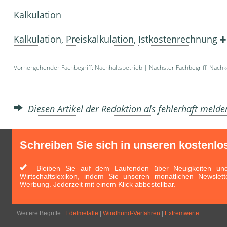
Kalkulation
Kalkulation
,
Preiskalkulation
,
Istkostenrechnung
Vorhergehender Fachbegriff:
Nachhaltsbetrieb
| Nächster Fachbegriff:
Nachka
Diesen Artikel der Redaktion als fehlerhaft meld
Schreiben Sie sich in unseren kostenlo
Bleiben Sie auf dem Laufenden über Neuigkeiten und 
Wirtschaftslexikon, indem Sie unseren monatlichen Newslett
Werbung. Jederzeit mit einem Klick abbestellbar.
Weitere Begriffe :
Edelmetalle
|
Windhund-Verfahren
|
Extremwerte