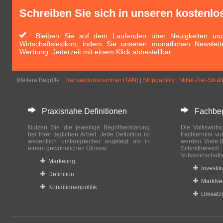
Schreiben Sie sich in unseren kostenlo
Bleiben Sie auf dem Laufenden über Neuigkeiten und 
Wirtschaftslexikon, indem Sie unseren monatlichen Newslett
Werbung. Jederzeit mit einem Klick abbestellbar.
Weitere Begriffe :
Transaktionsnummer (TAN)
|
Strippability
|
Mittel-Ziel-Struk
Praxisnahe Definitionen
Fachbegri
Nutzen Sie die jeweilige Begriffserklärung
Die Volkswirtsc
bei Ihrer täglichen Arbeit. Jede Definition ist
Fachtermini vo
wesentlich umfangreicher angelegt als in
werden. Viele B
einem gewöhnlichen Glossar.
Schnittberei
Volkswirtschaft
Marketing
Investit
Definition
Marktve
Konditionenpolitik
Umsatzs