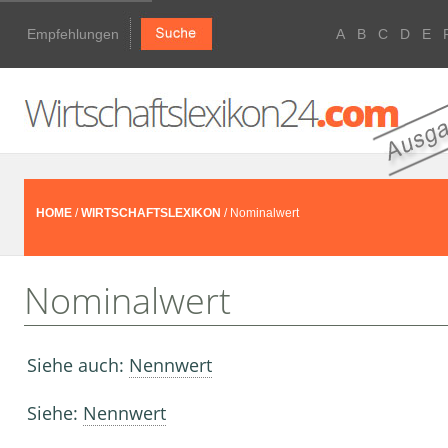
Empfehlungen
A
B
C
D
E
HOME
/
WIRTSCHAFTSLEXIKON
/ Nominalwert
Nominalwert
Siehe auch:
Nennwert
Siehe:
Nennwert