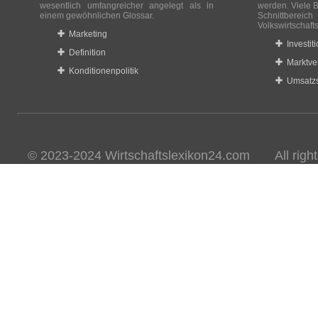
wesentlich umfangreicher angelegt als in
werden. Viele B
einem gewöhnlichen Glossar.
Schnittberei
Volkswirtschaft
Marketing
Investit
Definition
Marktve
Konditionenpolitik
Umsatzs
© 2023-2024 Wirtschaftslexikon24.com All rights