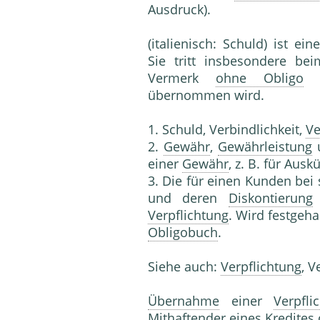
Ausdruck).
(italienisch: Schuld) ist ei
Sie tritt insbesondere b
Vermerk
ohne Obligo
b
übernommen wird.
1. Schuld, Verbindlichkeit,
Ve
2.
Gewähr
,
Gewährleistung
u
einer
Gewähr
, z. B. für Ausk
3. Die für einen Kunden bei
und deren
Diskontierung
Verpflichtung
. Wird festgeh
Obligobuch
.
Siehe auch:
Verpflichtung
, V
Übernahme
einer
Verpfli
Mithaftender eines
Kredite
s 