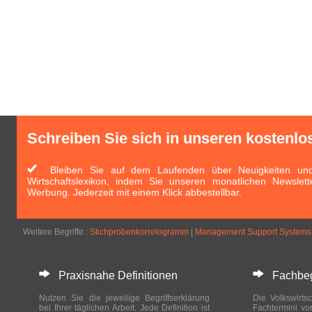
Schreiben Sie sich in unseren kostenlo
Bleiben Sie auf dem Laufenden über Neuigkeiten und 
Wirtschaftslexikon, indem Sie unseren monatlichen Newslett
Werbung. Jederzeit mit einem Klick abbestellbar.
Weitere Begriffe :
Stichprobenkorrelogramm
|
Management Support Systems
Praxisnahe Definitionen
Fachbegri
Nutzen Sie die jeweilige Begriffserklärung
Die Volkswirtsc
bei Ihrer täglichen Arbeit. Jede Definition ist
Fachtermini vo