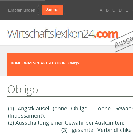
Empfehlungen
A
B
C
D
E
HOME
/
WIRTSCHAFTSLEXIKON
/ Obligo
Obligo
(1) Angstklausel (
ohne Obligo
= ohne
Gewäh
(
Indossament
);
(2) Ausschaltung einer
Gewähr
bei Auskünften;
(3) gesamte
Verbindlichke