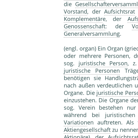
die
Gesellschafterversamm
Vorstand
, der
Aufsichtsrat
Komplementär
e, der
Aufs
Genossenschaft
: der
Vo
Generalversammlung
.
(engl. organ) Ein Organ (gri
oder mehrere Personen, du
sog.
juristische Person
, z
juristische Personen
Träge
benötigen sie Handlungstr
nach außen verdeutlichen u
Organe. Die
juristische Per
einzustehen. Die Organe der
sog. Verein bestehen nu
während bei juristische
Variation
en auftreten. Als
Aktiengesellschaft
zu nennen
Aktionäre
), der
Aufsichtsra