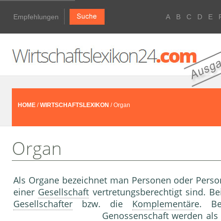
Empfehlungen
A
B
C
D
E
HOME
/
WIRTSCHAFTSLEXIKON
/ Organ
Organ
Als Organe bezeichnet man Personen oder Perso
einer
Gesellschaft
vertretungsberechtigt sind. B
Gesellschafter
bzw. die
Komplementär
e. B
Genossenschaft
werden als 