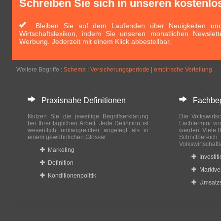
Schreiben Sie sich in unseren kostenlo
Bleiben Sie auf dem Laufenden über Neuigkeiten und 
Wirtschaftslexikon, indem Sie unseren monatlichen Newslett
Werbung. Jederzeit mit einem Klick abbestellbar.
Weitere Begriffe :
Schema
|
Versicherungsperiode
|
empirische Verteilung
Praxisnahe Definitionen
Fachbegri
Nutzen Sie die jeweilige Begriffserklärung
Die Volkswirtsc
bei Ihrer täglichen Arbeit. Jede Definition ist
Fachtermini vo
wesentlich umfangreicher angelegt als in
werden. Viele B
einem gewöhnlichen Glossar.
Schnittberei
Volkswirtschaft
Marketing
Investit
Definition
Marktve
Konditionenpolitik
Umsatzs