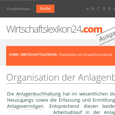
Empfehlungen
A
B
C
D
E
HOME
/
WIRTSCHAFTSLEXIKON
/ Organisation der Anlagenbuchhaltung
Organisation der Anlagen
Die
Anlagenbuchhaltung
hat im wesentlichen di
Neuzugangs sowie die Erfassung und Ermittlu
Anlagevermögen
. Entsprechend diesen beid
Arbeitsablauf in der
Anla