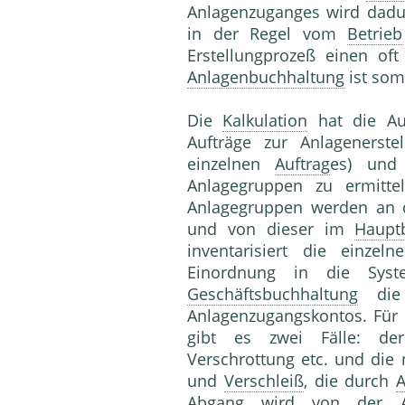
Anlagenzuganges wird dadur
in der Regel vom
Betrieb
Erstellungprozeß einen of
Anlagenbuchhaltung
ist som
Die
Kalkulation
hat die Au
Aufträge zur Anlagenerstel
einzelnen
Auftrag
es) und
Anlagegruppen zu ermitt
Anlagegruppen werden an
und von dieser im
Haupt
inventarisiert die einzel
Einordnung in die Sys
Geschäftsbuchhaltung
di
Anlagenzugangskontos. Für
gibt es zwei Fälle: d
Verschrottung etc. und die
und
Verschleiß
, die durch
A
Abgang wird von der