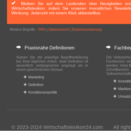
Bleiben Sie auf dem Laufenden über Neuigkeiten und 
Wirtschaftslexikon, indem Sie unseren monatlichen Newslett
Werbung. Jederzeit mit einem Klick abbestellbar.
Weitere Begriffe :
TAPs
|
Optionsrecht
|
Zinsimmunisierung
Praxisnahe Definitionen
Fachbegri
Nutzen Sie die jeweilige Begriffserklärung
Die Volkswirtsc
bei Ihrer täglichen Arbeit. Jede Definition ist
Fachtermini vo
wesentlich umfangreicher angelegt als in
werden. Viele B
einem gewöhnlichen Glossar.
Schnittberei
Volkswirtschaft
Marketing
Investit
Definition
Marktve
Konditionenpolitik
Umsatzs
© 2023-2024 Wirtschaftslexikon24.com All rights