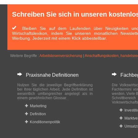
Schreiben Sie sich in unseren kostenlo
Bleiben Sie auf dem Laufenden über Neuigkeiten und 
Wirtschaftslexikon, indem Sie unseren monatlichen Newslett
Werbung. Jederzeit mit einem Klick abbestellbar.
Weitere Begriffe :
Arbeitslosenversicherung
|
Anschaffungskosten, handelsrec
Praxisnahe Definitionen
Fachbegri
Nutzen Sie die jeweilige Begriffserklärung
Die Volkswirtsc
bei Ihrer täglichen Arbeit. Jede Definition ist
Fachtermini vo
wesentlich umfangreicher angelegt als in
werden. Viele B
einem gewöhnlichen Glossar.
Schnittberei
Volkswirtschaft
Marketing
Investit
Definition
Marktve
Konditionenpolitik
Umsatzs