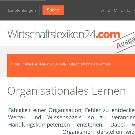
Empfehlungen
A
B
C
D
E
HOME
/
WIRTSCHAFTSLEXIKON
/ Organisationales Lernen
Organisationales Lernen
Fähigkeit einer
Organisation
, Fehler zu entdecke
Werte- und Wissensbasis so zu veränder
Handlungskompetenzen entstehen. Dabei w
Organismen darstellen wie