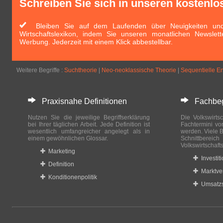
Schreiben Sie sich in unseren kostenlo
Bleiben Sie auf dem Laufenden über Neuigkeiten und 
Wirtschaftslexikon, indem Sie unseren monatlichen Newslett
Werbung. Jederzeit mit einem Klick abbestellbar.
Weitere Begriffe :
Suchtheorie
|
Neo-neoklassische Theorie
|
Sequentielle E
Praxisnahe Definitionen
Fachbegri
Nutzen Sie die jeweilige Begriffserklärung
Die Volkswirtsc
bei Ihrer täglichen Arbeit. Jede Definition ist
Fachtermini vo
wesentlich umfangreicher angelegt als in
werden. Viele B
einem gewöhnlichen Glossar.
Schnittberei
Volkswirtschaft
Marketing
Investit
Definition
Marktve
Konditionenpolitik
Umsatzs