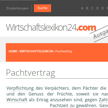
Empfehlungen
A
B
C
D
E
HOME
/
WIRTSCHAFTSLEXIKON
/ Pachtvertrag
Pachtvertrag
Verpflichtung
des Verpächters, dem Pächter die
und den Genuss der Früchte, soweit sie na
Wirtschaft
als Ertrag anzusehen sind, gegen
Zah
Pachtzeit zu
gewähr
en. Ges