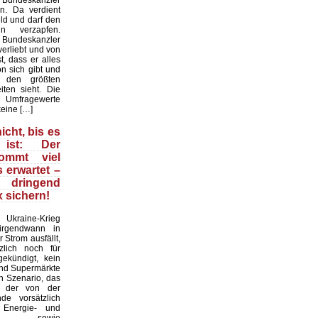
 Bundeskanzler
n. Da verdient
ld und darf den
n verzapfen.
r Bundeskanzler
erliebt und von
t, dass er alles
on sich gibt und
 den größten
iten sieht. Die
mfragewerte
keine […]
icht, bis es
ist: Der
kommt viel
s erwartet –
ringend
 sichern!
raine-Krieg
 irgendwann in
 Strom ausfällt,
zlich noch für
ekündigt, kein
und Supermärkte
in Szenario, das
d der von der
nde vorsätzlich
n Energie- und
krise sowie