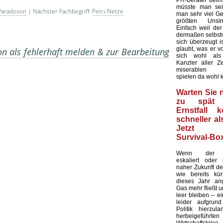
PR-Berater beim
müsste man sei
Paradoxon
| Nächster Fachbegriff:
Petri-Netze
man sehr viel Ge
größten Unsin
Einfach weil de
dermaßen selbstv
sich überzeugt is
glaubt, was er v
on als fehlerhaft melden & zur Bearbeitung
sich wohl als
Kanzler aller Ze
miserablen U
spielen da wohl 
Warten Sie n
zu spät 
Ernstfall 
schneller al
Jetzt d
Survival-Box
Wenn der Uk
eskaliert oder
naher Zukunft der
wie bereits kür
dieses Jahr ang
Gas mehr fließt 
leer bleiben – e
leider aufgrun
Politik hierzula
herbeigeführte
Wirtschafts