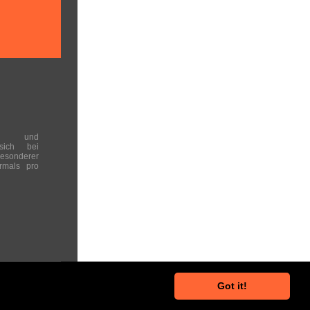
en und
 sich bei
onderer
rmals pro
Got it!
he Hinweise