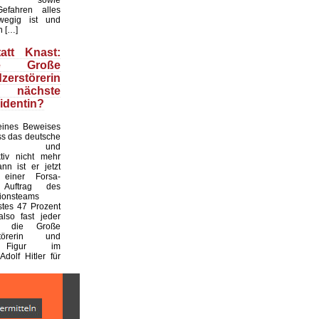
efahren alles
wegig ist und
n […]
att Knast:
e Große
zerstörerin
ch nächste
identin?
ines Beweises
ass das deutsche
hel- und
ktiv nicht mehr
ann ist er jetzt
 einer Forsa-
Auftrag des
tionsteams
stes 47 Prozent
also fast jeder
r, die Große
rstörerin und
e Figur im
Adolf Hitler für