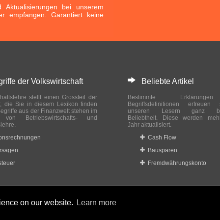
Aktualisierungen bei unserem
er empfangen. Garantiert keine
ffe der Volkswirtschaft
Beliebte Artikel
haftslehre stellt einen Grossteil der
Bestimmte Erklärung
r, die Sie in diesem Lexikon finden
Begriffsdefinitionen erfreuen
egriffe aus der Finanzwelt stehen im
unseren Lesern ganz bes
ch von Betriebswirtschafts- und
Beliebtheit. Diese werden meh
slehre.
Jahr aktualisiert.
ionsrechnungen
Cash Flow
rsagen
Bausparen
teuer
Fremdwährungskonto
rience on our website.
Learn more
 reserved.
Home
|
Datenschutzbestimmungen
|
Impressum
|
Rechtlic