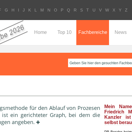
F
G
H
I
J
K
L
M
N
O
P
Q
R
S
T
U
V
W
X
Y
Z
Home
Top 10
Fachbereiche
News
Mein Name
ungsmethode für den Ablauf von Prozesen
Friedrich 
s ist ein gerichteter Graph, bei dem die
Kanzler is
ungen angeben.
selbst bera