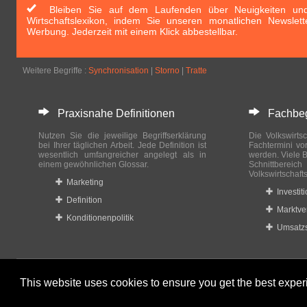
Bleiben Sie auf dem Laufenden über Neuigkeiten und 
Wirtschaftslexikon, indem Sie unseren monatlichen Newslett
Werbung. Jederzeit mit einem Klick abbestellbar.
Weitere Begriffe :
Synchronisation
|
Storno
|
Tratte
Praxisnahe Definitionen
Fachbegri
Nutzen Sie die jeweilige Begriffserklärung
Die Volkswirtsc
bei Ihrer täglichen Arbeit. Jede Definition ist
Fachtermini vo
wesentlich umfangreicher angelegt als in
werden. Viele B
einem gewöhnlichen Glossar.
Schnittberei
Volkswirtschaft
Marketing
Investit
Definition
Marktve
Konditionenpolitik
Umsatzs
This website uses cookies to ensure you get the best expe
© 2023-2024 Wirtschaftslexikon24.com All rights