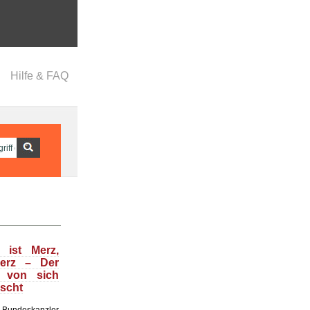
Hilfe & FAQ
 ist Merz,
Merz – Der
t von sich
uscht