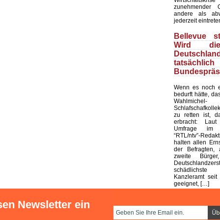
zunehmender G
andere als ab
jederzeit eintrete
Bellevue st
Wird di
Deutschland
tatsächli
Bundespräs
Wenn es noch e
bedurft hätte, d
Wahlmic
Schlafschafkolle
zu retten ist, d
erbracht: Laut
Umfrage im 
“RTL/ntv”-Redak
halten allen Ern
der Befragten, 
zweite Bürge
Deutschlandze
schädlichst
Kanzleramt seit 
geeignet, […]
sen Newsletter ein