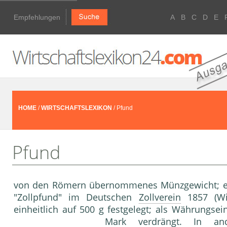
Empfehlungen
A
B
C
D
E
HOME
/
WIRTSCHAFTSLEXIKON
/ Pfund
Pfund
von den Römern übernommenes Münzgewicht; es 
"Zollpfund" im Deutschen
Zollverein
1857 (Wi
einheitlich auf 500 g festgelegt; als Währungse
Mark verdrängt. In an