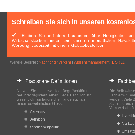
Schreiben Sie sich in unseren kostenlo
Bleiben Sie auf dem Laufenden über Neuigkeiten und 
Wirtschaftslexikon, indem Sie unseren monatlichen Newslett
Werbung. Jederzeit mit einem Klick abbestellbar.
Weitere Begriffe :
Nachrichtenverkehr
|
Wissensmanagement
|
LISREL
Praxisnahe Definitionen
Fachbegri
Nutzen Sie die jeweilige Begriffserklärung
Die Volkswirtsc
bei Ihrer täglichen Arbeit. Jede Definition ist
Fachtermini vo
wesentlich umfangreicher angelegt als in
werden. Viele B
einem gewöhnlichen Glossar.
Schnittberei
Volkswirtschaft
Marketing
Investit
Definition
Marktve
Konditionenpolitik
Umsatzs