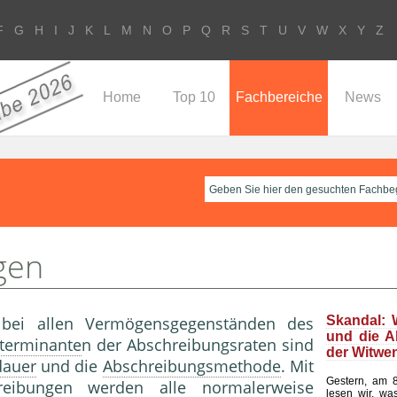
F
G
H
I
J
K
L
M
N
O
P
Q
R
S
T
U
V
W
X
Y
Z
Home
Top 10
Fachbereiche
News
gen
 bei allen Vermögensgegenständen des
Skandal: 
und die A
terminante
n der Abschreibungsraten sind
der Witwe
dauer
und die
Abschreibungsmethode
. Mit
Gestern, am 8
reibungen werden alle normalerweise
lesen wir, wa