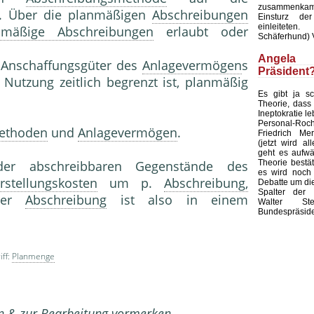
zusammenka
. Über die planmäßigen
Abschreibungen
Einsturz der
einleiteten
nmäßige Abschreibungen
erlaubt oder
Schäferhund) 
Ange
 Anschaffungsgüter des
Anlagevermögen
s
Präsident
 Nutzung zeitlich begrenzt ist, planmäßig
Es gibt ja s
Theorie, dass 
Ineptokratie l
Personal-
ethoden
und
Anlagevermögen
.
Friedrich Mer
(jetzt wird all
geht es aufwär
Theorie bestät
der abschreibbaren Gegenstände des
es wird noch l
rstellungskosten
um p.
Abschreibung,
Debatte um di
Spalter der 
 der
Abschreibung
ist also in einem
Walter Ste
Bundespräside
ff:
Planmenge
en & zur Bearbeitung vormerken