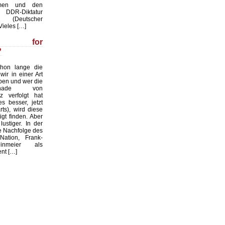
men und den
 DDR-Diktatur
. (Deutscher
Vieles […]
la for
?
chon lange die
wir in einer Art
eben und wer die
Rochade von
z verfolgt hat
es besser, jetzt
ts), wird diese
igt finden. Aber
ustiger. In der
e Nachfolge des
Nation, Frank-
inmeier als
nt […]