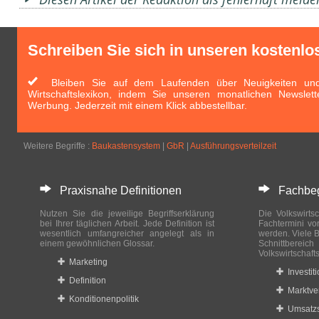
Schreiben Sie sich in unseren kostenlo
Bleiben Sie auf dem Laufenden über Neuigkeiten und 
Wirtschaftslexikon, indem Sie unseren monatlichen Newslett
Werbung. Jederzeit mit einem Klick abbestellbar.
Weitere Begriffe :
Baukastensystem
|
GbR
|
Ausführungsverteilzeit
Praxisnahe Definitionen
Fachbegri
Nutzen Sie die jeweilige Begriffserklärung
Die Volkswirtsc
bei Ihrer täglichen Arbeit. Jede Definition ist
Fachtermini vo
wesentlich umfangreicher angelegt als in
werden. Viele B
einem gewöhnlichen Glossar.
Schnittberei
Volkswirtschaft
Marketing
Investit
Definition
Marktve
Konditionenpolitik
Umsatzs