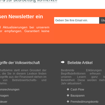
sen Newsletter ein
Aktualisierungen bei unserem
er empfangen. Garantiert keine
ffe der Volkswirtschaft
Beliebte Artikel
haftslehre stellt einen Grossteil der
Bestimmte Erklärung
r, die Sie in diesem Lexikon finden
Begriffsdefinitionen erfreuen
egriffe aus der Finanzwelt stehen im
unseren Lesern ganz bes
ch von Betriebswirtschafts- und
Beliebtheit. Diese werden meh
slehre.
Jahr aktualisiert.
ionsrechnungen
Cash Flow
rsagen
Bausparen
teuer
Fremdwährungskonto