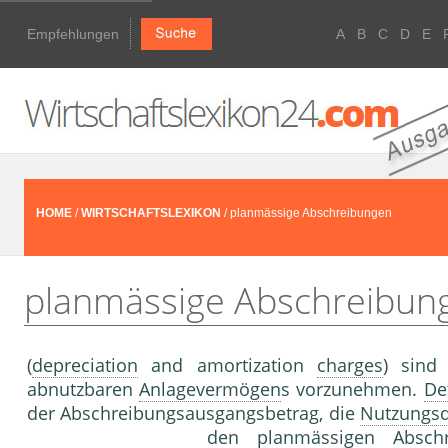
Empfehlungen
A
B
C
D
E
HOME
/
WIRTSCHAFTSLEXIKON
/ planmässige Abschreibungen
planmässige Abschreibun
(
depreciation
and amortization
charges
) sind
abnutzbaren
Anlagevermögen
s vorzunehmen.
De
der Abschreibungsausgangsbetrag, die
Nutzungs
den planmässigen Ab­sch