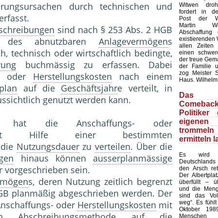
erungsursachen durch technischen und
Witwen dro
fordert in d
erfasst.
Post der Wir
Martin W
bschreibungen
sind nach § 253 Abs. 2 HGB
Abschaffung 
existierenden 
n des abnutzbaren
Anlagevermögen
s
allen Zeiten
h, technisch oder wirtschaftlich bedingte,
einen schwer
der treue Gema
rung
buchmässig zu erfassen. Dabei
der Familie u
zog Meister 
s- oder
Herstellungskosten
nach einem
Haus. Wilhelm
plan
auf die
Geschäftsjahr
e verteilt, in
Das 
raussichtlich genutzt werden kann.
Comeba
Politiker
eigene
hat die Anschaffungs- oder
tromm
Hilfe einer bestimmten
ermitteln 
 die
Nutzungsdauer
zu
verteilen
. Über die
Es wird 
gen
hinaus können
ausserplanmässige
Deutschlands
r vorgeschrieben sein.
den Arsch ret
Der Albertplat
rmögen
s, deren Nutzung zeitlich begrenzt
überfüllt – ü
und die Meng
HGB planmäßig abgeschrieben werden. Der
sind das Vo
weg“. Es fühlt
Anschaffungs- oder
Herstellungskosten
mit
Oktober 198
ten
Abschreibungsmethode
auf die
Mensch