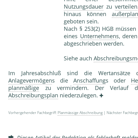
Nutzungsdauer
zu
verteilen
hinaus können
außerpla
geboten sein.
Nach § 253(2) HGB müssen
eines
Unternehmen
s, deren
abgeschrieben werden.
Siehe auch
Abschreibungsm
Im Jahresabschluß sind die Wertansätze 
Anlagevermögen
s die
Anschaffung
s oder
He
planmäßige
zu vermindern. Der Verlauf
Abschreibungsplan
niederzulegen.
Vorhergehender Fachbegriff:
Planmässige Abschreibung
| Nächster Fachbegri
Diesen Artikel der Redaktion als fehlerhaft meld