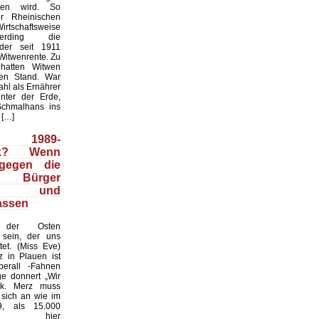
hen wird. So
er Rheinischen
tschaftsweise
erding die
der seit 1911
Witwenrente. Zu
 hatten Witwen
en Stand. War
hl als Ernährer
nter der Erde,
Schmalhans ins
 […]
1989-
ck? Wenn
 gegen die
n Bürger
eln und
lassen
der Osten
 sein, der uns
tet. (Miss Eve)
z in Plauen ist
berall -Fahnen
e donnert „Wir
lk. Merz muss
 sich an wie im
9, als 15.000
en hier