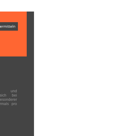
en und
 sich bei
onderer
rmals pro