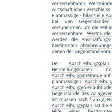
vorhersehbaren Wertmind
wirtschaftlichen Verschleiss 
Planmässige -
bilanzielle A
bei den Gegenstände
vorzunehmen, um die zeitlic
vorhersehbare
Wertminde
werden die Anschaffung
bestimmten
Abschreibungs
denen der Gegenstand vo
Der
Abschreibungsplan
Herstellungskosten
mit 
Abschreibungsmethode
auf
planmässigen
Abschreibun
Abschreibungen
erlaubt ode
Gegenstände des
Anlageve
ist, müssen nach § 253(2) 
Abschreibungsplan
hat die 
Hilfe einer bestimm