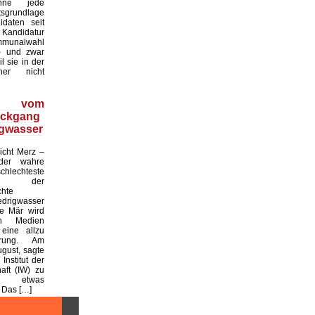
Ohne jede
sgrundlage
daten seit
Kandidatur
unalwahl
– und zwar
l sie in der
ner nicht
e vom
ückgang
igwasser
nicht Merz –
der wahre
schlechteste
lage der
chte
edrigwasser
e Mär wird
en Medien
 eine allzu
ärung. Am
gust, sagte
Institut der
aft (IW) zu
twas
 Das […]