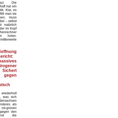
xabay) Die
haft hat ein
ik. Klar, es
Will man sie
ssen, muss
bel – selbst
 natürlich
er im Kopf
chenrechner
n holen.
 mittlerweile
ffnung
ericht:
assives
trogener
r Sichert
gegen
utsch
ederholt
as, was sich
dersachsen
 anderes als
rot-grünen
 gegen den
 und die