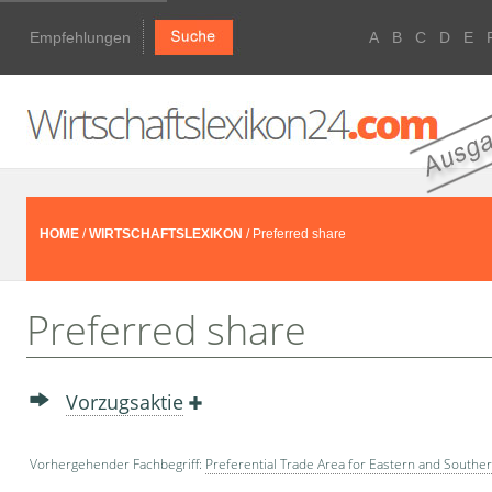
Empfehlungen
A
B
C
D
E
HOME
/
WIRTSCHAFTSLEXIKON
/ Preferred share
Preferred share
Vorzugsaktie
Vorhergehender Fachbegriff:
Preferential Trade Area for Eastern and Southern