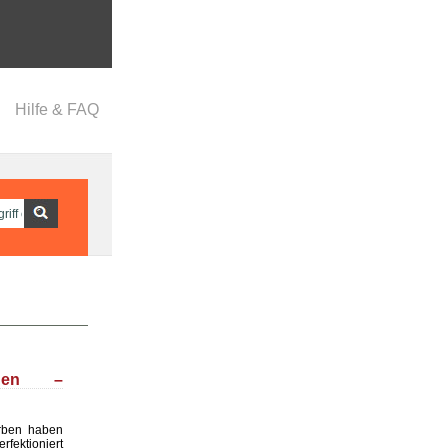
Hilfe & FAQ
chen –
rben haben
fektioniert