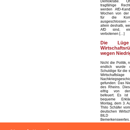
Demokratie. 
tragfähige Recht
werden AfD-Kandi
Wochen von der 
für die Komm
ausgeschlossen 
allein deshalb, wei
AfD sind, ei
verbotenen […]
Die Lüg
Wirtschaftsr
wegen Niedr
Nicht die Politik, 
endlich wurde 
Schuldige für die 
Wirtschafts
Nachkriegsgeschi
gefunden: Das Ni
des Rheins. Dies
eifrig von d
befeuert. Es ist
bequeme Erkl
Montag, dem 3. Au
Thilo Schäfer vom 
deutschen Wirtsch
BILD e
Bemerkenswertes.