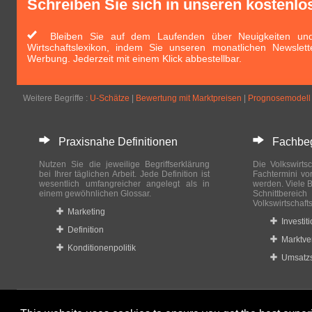
Schreiben Sie sich in unseren kostenlo
Bleiben Sie auf dem Laufenden über Neuigkeiten und 
Wirtschaftslexikon, indem Sie unseren monatlichen Newslett
Werbung. Jederzeit mit einem Klick abbestellbar.
Weitere Begriffe :
U-Schätze
|
Bewertung mit Marktpreisen
|
Prognosemodell
Praxisnahe Definitionen
Fachbegri
Nutzen Sie die jeweilige Begriffserklärung
Die Volkswirtsc
bei Ihrer täglichen Arbeit. Jede Definition ist
Fachtermini vo
wesentlich umfangreicher angelegt als in
werden. Viele B
einem gewöhnlichen Glossar.
Schnittberei
Volkswirtschaft
Marketing
Investit
Definition
Marktve
Konditionenpolitik
Umsatzs