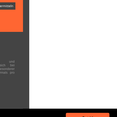
en und
 sich bei
onderer
rmals pro