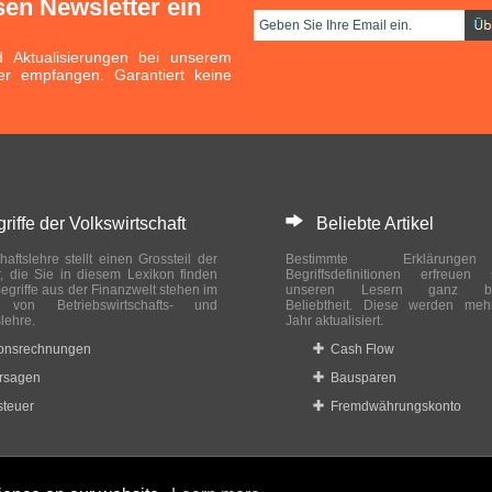
sen Newsletter ein
Aktualisierungen bei unserem
er empfangen. Garantiert keine
ffe der Volkswirtschaft
Beliebte Artikel
haftslehre stellt einen Grossteil der
Bestimmte Erklärung
r, die Sie in diesem Lexikon finden
Begriffsdefinitionen erfreuen
egriffe aus der Finanzwelt stehen im
unseren Lesern ganz bes
ch von Betriebswirtschafts- und
Beliebtheit. Diese werden meh
slehre.
Jahr aktualisiert.
ionsrechnungen
Cash Flow
rsagen
Bausparen
teuer
Fremdwährungskonto