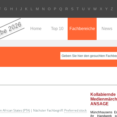
F
G
H
I
J
K
L
M
N
O
P
Q
R
S
T
U
V
W
X
Y
Z
Home
Top 10
Fachbereiche
News
Kollabiernde
Medienmär
ANSAGE
 African States (PTA)
| Nächster Fachbegriff:
Preferred stock
Münchhausens E
ihr Handwerk per