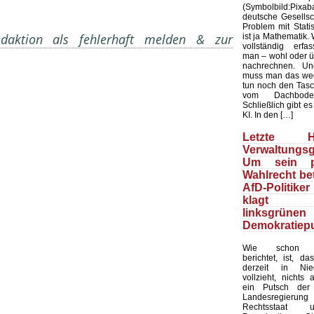
(Symbolbild:Pi
deutsche Gesellsc
Problem mit Statist
aktion als fehlerhaft melden & zur
ist ja Mathematik. 
vollständig erfa
man – wohl oder ü
nachrechnen. Und
muss man das wed
tun noch den Tas
vom Dachbode
Schließlich gibt es
KI. In den […]
Letzte Ho
Verwaltungsg
Um sein p
Wahlrecht be
AfD-Politike
klagt 
linksgrünen
Demokratiep
Wie schon wi
berichtet, ist, d
derzeit in Nie
vollzieht, nichts
ein Putsch der 
Landesregierung
Rechtsstaat