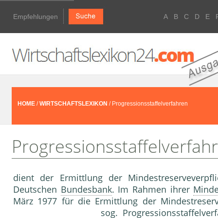
Empfehlungen
A
B
C
D
E
HOME
/
WIRTSCHAFTSLEXIKON
/ Progressionsstaffelverfahren
Progressionsstaffelverfah
dient der Ermittlung der Mindestreserveverpf
Deutschen
Bundesbank
. Im Rahmen ihrer
Minde
März 1977 für die Ermittlung der Mindestreser
sog. Progressionsstaffelver