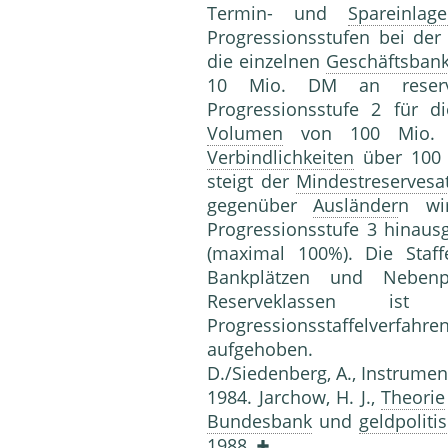
Termin- und
Spareinlag
Progressionsstufen bei de
die einzelnen
Geschäftsban
10 Mio. DM an reserv
Progressionsstufe 2 für 
Volumen
von 100 Mio. 
Verbindlichkeiten
über 100 
steigt der
Mindestreservesa
gegenüber
Ausländer
n wi
Progressionsstufe 3 hinau
(maximal 100%). Die Staf
Bankplätzen und Nebenpl
Reserveklassen is
Progressionsstaffelverfahre
aufgehoben. Li
D./Siedenberg, A., Instrume
1984. Jarchow, H. J.,
Theorie
Bundesbank
und
geldpolit
1988.