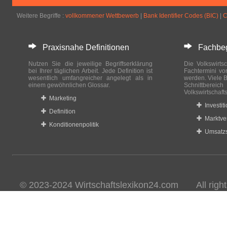
Weitere Begriffe :
vollkommener Wettbewerb
|
Bank Identifier Codes (BIC)
|
C
Praxisnahe Definitionen
Fachbegri
Nutzen Sie die jeweilige Begriffserklärung
Die Volkswirtsc
bei Ihrer täglichen Arbeit. Jede Definition ist
Fachtermini vo
wesentlich umfangreicher angelegt als in
werden. Viele B
einem gewöhnlichen Glossar.
Schnittberei
Volkswirtschaft
Marketing
Investit
Definition
Marktve
Konditionenpolitik
Umsatzs
© 2023-2024 Wirtschaftslexikon24.com All rights