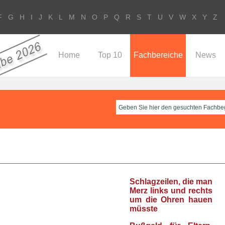
F
G
H
I
J
K
L
M
N
O
P
Q
R
S
T
U
V
W
X
Y
Z
Home
Top 10
Fachbereiche
News
Schlagzeilen, die man
Merz links und rechts
um die Ohren hauen
müsste