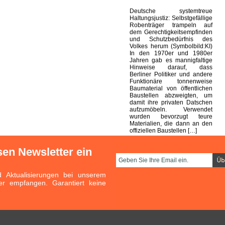
Deutsche systemtreue
Haltungsjustiz: Selbstgefällige
Robenträger trampeln auf
dem Gerechtigkeitsempfinden
und Schutzbedürfnis des
Volkes herum (Symbolbild:KI)
In den 1970er und 1980er
Jahren gab es mannigfaltige
Hinweise darauf, dass
Berliner Politiker und andere
Funktionäre tonnenweise
Baumaterial von öffentlichen
Baustellen abzweigten, um
damit ihre privaten Datschen
aufzumöbeln. Verwendet
wurden bevorzugt teure
Materialien, die dann an den
offiziellen Baustellen […]
sen Newsletter ein
Aktualisierungen bei unserem
er empfangen. Garantiert keine