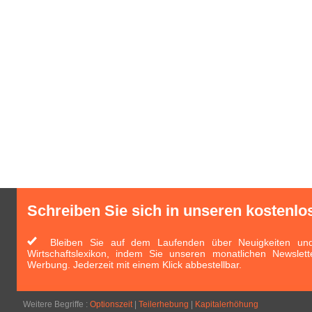
Schreiben Sie sich in unseren kostenlo
Bleiben Sie auf dem Laufenden über Neuigkeiten und 
Wirtschaftslexikon, indem Sie unseren monatlichen Newslett
Werbung. Jederzeit mit einem Klick abbestellbar.
Weitere Begriffe :
Optionszeit
|
Teilerhebung
|
Kapitalerhöhung