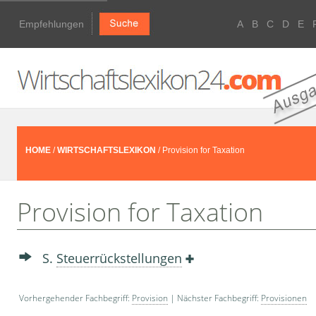
Empfehlungen
A
B
C
D
E
HOME
/
WIRTSCHAFTSLEXIKON
/ Provision for Taxation
Provision for Taxation
S.
Steuerrückstellungen
Vorhergehender Fachbegriff:
Provision
| Nächster Fachbegriff:
Provisionen