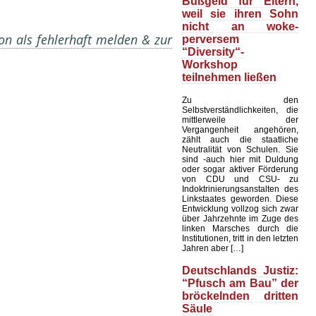
Bußgeld für Eltern,
weil sie ihren Sohn
nicht an woke-
on als fehlerhaft melden & zur
perversem
“Diversity“-
Workshop
teilnehmen ließen
Zu den
Selbstverständlichkeiten, die
mittlerweile der
Vergangenheit angehören,
zählt auch die staatliche
Neutralität von Schulen. Sie
sind -auch hier mit Duldung
oder sogar aktiver Förderung
von CDU und CSU- zu
Indoktrinierungsanstalten des
Linkstaates geworden. Diese
Entwicklung vollzog sich zwar
über Jahrzehnte im Zuge des
linken Marsches durch die
Institutionen, tritt in den letzten
Jahren aber […]
Deutschlands Justiz:
“Pfusch am Bau” der
bröckelnden dritten
Säule