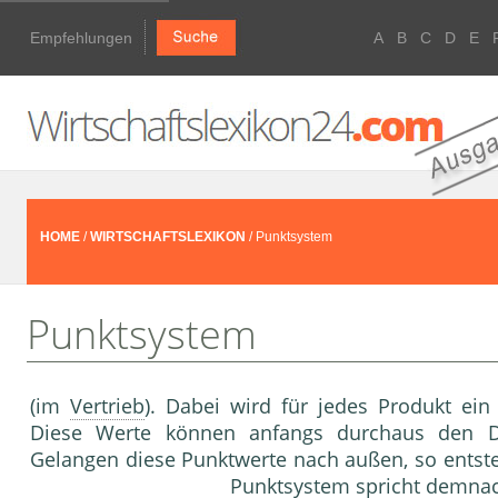
Empfehlungen
A
B
C
D
E
HOME
/
WIRTSCHAFTSLEXIKON
/ Punktsystem
Punktsystem
(im
Vertrieb
). Dabei wird für jedes Produkt ein
Diese Werte können anfangs durchaus den Dec
Gelangen diese Punktwerte nach außen, so entst
Punktsystem spricht demna