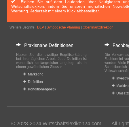
Bleiben Sie auf dem Laufenden über Neuigkeiten und 
Wirtschaftslexikon, indem Sie unseren monatlichen Newslett
Werbung. Jederzeit mit einem Klick abbestellbar.
Weitere Begriffe :
DLP
|
Synoptische Planung
|
Oberfinanzdirektion
Praxisnahe Definitionen
Fachbegri
Nutzen Sie die jeweilige Begriffserklärung
Die Volkswirtsc
bei Ihrer täglichen Arbeit. Jede Definition ist
Fachtermini vo
wesentlich umfangreicher angelegt als in
werden. Viele B
einem gewöhnlichen Glossar.
Schnittberei
Volkswirtschaft
Marketing
Investit
Definition
Marktve
Konditionenpolitik
Umsatzs
© 2023-2024 Wirtschaftslexikon24.com All rights