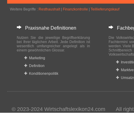
Weitere Begriffe :
Resthaushalt
|
Finanzkontrolle
|
Teillieferungskauf
Praxisnahe Definitionen
Fachbegri
Nutzen Sie die jeweilige Begriffserklärung
Die Volkswirtsc
bei Ihrer täglichen Arbeit. Jede Definition ist
Fachtermini vo
wesentlich umfangreicher angelegt als in
werden. Viele B
einem gewöhnlichen Glossar.
Schnittberei
Volkswirtschaft
Marketing
Investit
Definition
Marktve
Konditionenpolitik
Umsatzs
© 2023-2024 Wirtschaftslexikon24.com All rights