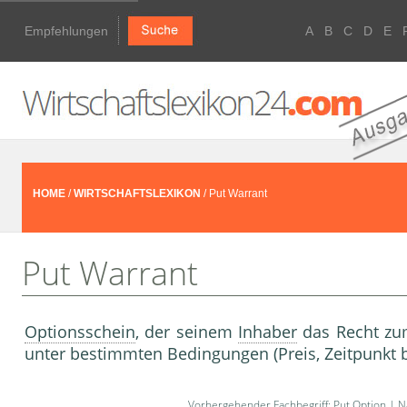
Empfehlungen
A
B
C
D
E
HOME
/
WIRTSCHAFTSLEXIKON
/ Put Warrant
Put Warrant
Optionsschein
, der seinem
Inhaber
das Recht z
unter bestimmten Bedingungen (Preis, Zeitpunkt 
Vorhergehender Fachbegriff:
Put Option
| Nä