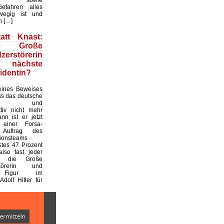
efahren alles
wegig ist und
n […]
att Knast:
e Große
zerstörerin
ch nächste
identin?
ines Beweises
ass das deutsche
hel- und
ktiv nicht mehr
ann ist er jetzt
 einer Forsa-
Auftrag des
tionsteams
stes 47 Prozent
also fast jeder
r, die Große
rstörerin und
e Figur im
Adolf Hitler für