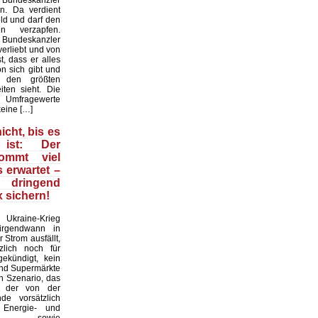
 Bundeskanzler
n. Da verdient
ld und darf den
n verzapfen.
r Bundeskanzler
erliebt und von
t, dass er alles
on sich gibt und
 den größten
iten sieht. Die
mfragewerte
keine […]
icht, bis es
ist: Der
kommt viel
s erwartet –
ringend
 sichern!
raine-Krieg
 irgendwann in
 Strom ausfällt,
zlich noch für
ekündigt, kein
und Supermärkte
in Szenario, das
d der von der
nde vorsätzlich
n Energie- und
krise sowie