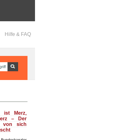
Hilfe & FAQ
 ist Merz,
Merz – Der
t von sich
uscht