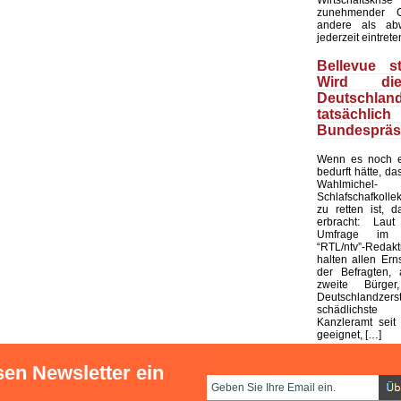
zunehmender G
andere als ab
jederzeit eintrete
Bellevue st
Wird di
Deutschland
tatsächli
Bundespräs
Wenn es noch e
bedurft hätte, d
Wahlmic
Schlafschafkolle
zu retten ist, d
erbracht: Laut
Umfrage im 
“RTL/ntv”-Redak
halten allen Ern
der Befragten, 
zweite Bürge
Deutschlandze
schädlichst
Kanzleramt seit 
geeignet, […]
sen Newsletter ein