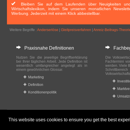
Bleiben Sie auf dem Laufenden über Neuigkeiten und 
Wirtschaftslexikon, indem Sie unseren monatlichen Newslett
Werbung. Jederzeit mit einem Klick abbestellbar.
Weitere Begriffe :
Anderserlöse
|
Gleitpreisverfahren
|
Anreiz-Beitrags-Theori
Praxisnahe Definitionen
Fachbegri
Nutzen Sie die jeweilige Begriffserklärung
Die Volkswirtsc
bei Ihrer täglichen Arbeit. Jede Definition ist
Fachtermini vo
wesentlich umfangreicher angelegt als in
werden. Viele B
einem gewöhnlichen Glossar.
Schnittberei
Volkswirtschaft
Marketing
Investit
Definition
Marktve
Konditionenpolitik
Umsatzs
This website uses cookies to ensure you get the best expe
© 2023-2024 Wirtschaftslexikon24.com All rights