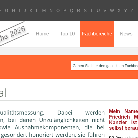
F
G
H
I
J
K
L
M
N
O
P
Q
R
S
T
U
V
W
X
Y
Z
Home
Top 10
Fachbereiche
News
al
Qualitätsmessung. Dabei werden
Mein Name
Friedrich 
n, bei denen Unzulänglichkeiten nicht
Kanzler is
sowie Ausnahmekomponenten, die bei
selbst bera
esondert honoriert werden, sie führen