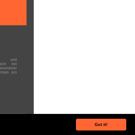
en und
 sich bei
onderer
rmals pro
Got it!
he Hinweise