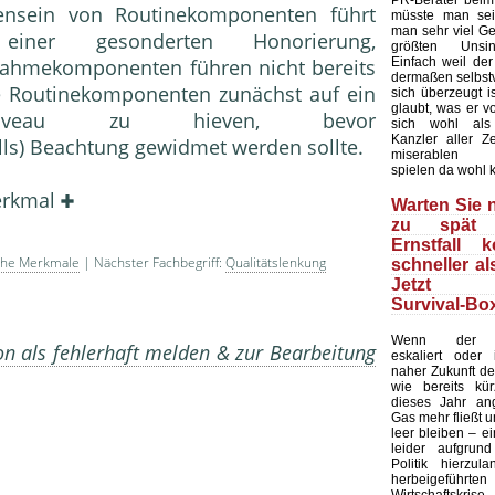
PR-Berater beim
nsein von Routinekomponenten führt
müsste man sei
man sehr viel Ge
iner gesonderten Honorierung,
größten Unsin
Einfach weil de
nahmekomponenten führen nicht bereits
dermaßen selbstv
ie Routinekomponenten zunächst auf ein
sich überzeugt is
glaubt, was er v
estniveau zu hieven, bevor
sich wohl als
Kanzler aller Ze
s) Beachtung gewidmet werden sollte.
miserablen U
spielen da wohl 
Merkmal
Warten Sie n
zu spät 
Ernstfall 
sche Merkmale
| Nächster Fachbegriff:
Qualitätslenkung
schneller al
Jetzt d
Survival-Box
Wenn der Uk
on als fehlerhaft melden & zur Bearbeitung
eskaliert oder
naher Zukunft der
wie bereits kür
dieses Jahr ang
Gas mehr fließt 
leer bleiben – e
leider aufgrun
Politik hierzula
herbeigeführte
Wirtschafts