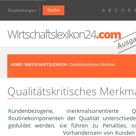
Empfehlungen
A
B
C
D
E
HOME
/
WIRTSCHAFTSLEXIKON
/ Qualitätskritisches Merkmal
Qualitätskritisches Merkm
Kundenbezogene, merkmalsorientierte 
Routinekomponenten der
Qualität
unterschiede
geduldet werden, sie führen zu Penalties, 
Vorhandensein von Kunden g