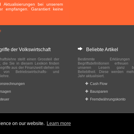
Aktualisierungen bei unserem
er empfangen. Garantiert keine
e
ffe der Volkswirtschaft
Beliebte Artikel
haftslehre stellt einen Grossteil der
Bestimmte Erklärung
r, die Sie in diesem Lexikon finden
Begriffsdefinitionen erfreuen
egriffe aus der Finanzwelt stehen im
unseren Lesern ganz bes
ch von Betriebswirtschafts- und
Beliebtheit. Diese werden meh
slehre.
Jahr aktualisiert.
ionsrechnungen
Cash Flow
rsagen
Bausparen
teuer
Fremdwährungskonto
rience on our website.
Learn more
 reserved.
Home
|
Datenschutzbestimmungen
|
Impressum
|
Rechtlic