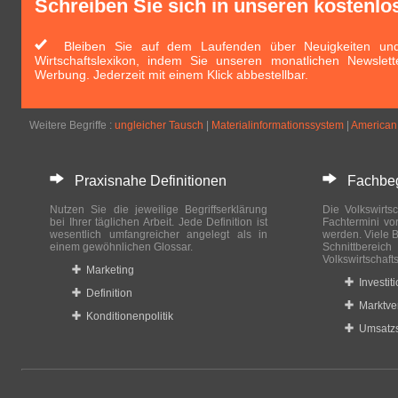
Schreiben Sie sich in unseren kostenlo
Bleiben Sie auf dem Laufenden über Neuigkeiten und 
Wirtschaftslexikon, indem Sie unseren monatlichen Newslett
Werbung. Jederzeit mit einem Klick abbestellbar.
Weitere Begriffe :
ungleicher Tausch
|
Materialinformationssystem
|
American
Praxisnahe Definitionen
Fachbegri
Nutzen Sie die jeweilige Begriffserklärung
Die Volkswirtsc
bei Ihrer täglichen Arbeit. Jede Definition ist
Fachtermini vo
wesentlich umfangreicher angelegt als in
werden. Viele B
einem gewöhnlichen Glossar.
Schnittberei
Volkswirtschaft
Marketing
Investit
Definition
Marktve
Konditionenpolitik
Umsatzs