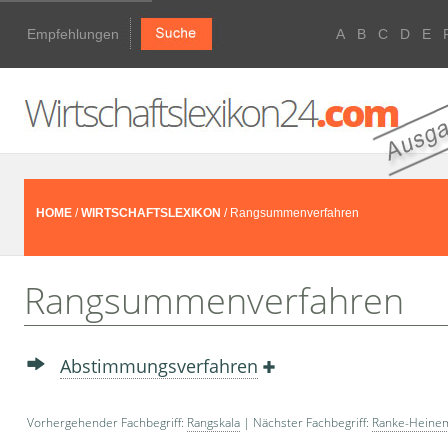
Empfehlungen
A
B
C
D
E
HOME
/
WIRTSCHAFTSLEXIKON
/ Rangsummenverfahren
Rangsummenverfahren
Abstimmungsverfahren
Vorhergehender Fachbegriff:
Rangskala
| Nächster Fachbegriff:
Ranke-Heinem