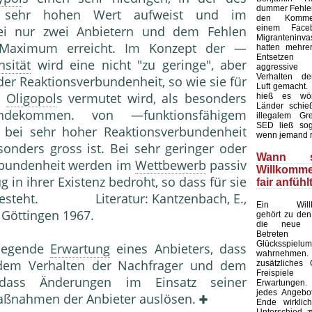
dummer Fehler 
 sehr hohen Wert aufweist und im
den Kommen
einem Faceb
ei nur zwei Anbietern und dem Fehlen
Migranteninv
 Maximum erreicht. Im Konzept der —
hatten mehre
Entsetze
sität
wird eine nicht "zu geringe", aber
aggressive 
Verhalten de
der Reaktionsverbundenheit, so wie sie für
Luft gemacht.
"
Oligopol
s vermutet wird, als besonders
hieß es wört
Länder schieß
ndekommen. von —funktionsfähigem
illegalem Gre
SED ließ sog
bei sehr hoher Reaktionsverbundenheit
wenn jemand r
onders gross ist. Bei sehr geringer oder
Wann s
verbundenheit werden im
Wettbewerb
passiv
Willkomm
 in ihrer Existenz bedroht, so dass für sie
fair anfühl
g besteht. Literatur: Kantzenbach, E.,
Ein Willk
., Göttingen 1967.
gehört zu den
die neue 
Betret
Glücksspielu
ie­gende
Erwartung
eines Anbieters, dass
wahrnehmen. 
dem Ver­halten der Nachfrager und dem
zusätzliches
Freispiel
ss Änderungen im Einsatz seiner
Erwartungen
jedes Angebot
ßnahmen der Anbieter auslösen.
Ende wirklic
Unterschied 