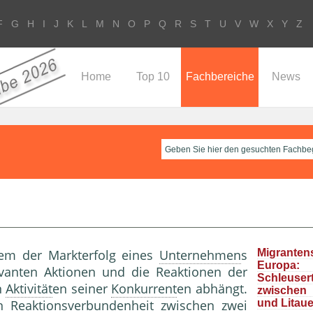
F
G
H
I
J
K
L
M
N
O
P
Q
R
S
T
U
V
W
X
Y
Z
Home
Top 10
Fachbereiche
News
dem der Markterfolg eines
Unternehmen
s
Migrante
Europa
vanten Aktionen und die Reaktionen der
Schleuser
n
Aktivität
en seiner
Konkurrent
en abhängt.
zwische
 Reaktionsverbundenheit zwischen zwei
und Litau