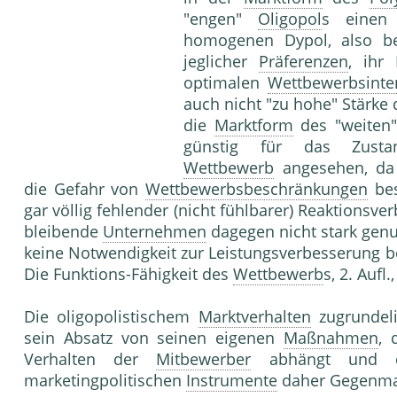
"engen"
Oligopol
s einen
homogenen Dypol, also b
jeglicher
Präferenzen
, ihr
optimalen
Wettbewerbsinten
auch nicht "zu hohe" Stärke 
die
Marktform
des "weiten
günstig für das Zusta
Wettbewerb
angesehen, da 
die Gefahr von
Wettbewerbsbeschränkungen
bes
gar völlig fehlender (nicht fühlbarer) Reaktions
bleibende
Unternehmen
dagegen nicht stark genug
keine Notwendigkeit zur Leistungsverbesserun
Die Funktions-Fähigkeit des
Wettbewerb
s, 2. Aufl
Die oligopolistischem
Marktverhalten
zugrundel
sein Ab­satz von seinen eigenen
Maßnahmen
, 
Verhalten der
Mitbewerber
abhängt und da
marketingpolitischen
Instrumente
daher Gegenma