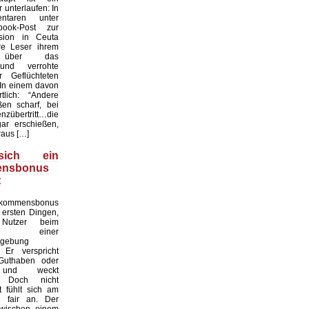
unterlaufen: In
taren unter
ook-Post zur
asion in Ceuta
re Leser ihrem
n über das
und verrohte
r Geflüchteten
 In einem davon
lich: “Andere
en scharf, bei
nzübertritt…die
ar erschießen,
aus […]
ich ein
ensbonus
t
ommensbonus
 ersten Dingen,
Nutzer beim
en einer
mgebung
Er verspricht
 Guthaben oder
e und weckt
. Doch nicht
 fühlt sich am
h fair an. Der
zwischen einem