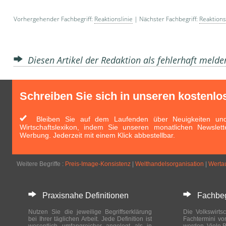
Vorhergehender Fachbegriff:
Reaktionslinie
| Nächster Fachbegriff:
Reaktions
Diesen Artikel der Redaktion als fehlerhaft meld
Schreiben Sie sich in unseren kostenlo
Bleiben Sie auf dem Laufenden über Neuigkeiten und 
Wirtschaftslexikon, indem Sie unseren monatlichen Newslett
Werbung. Jederzeit mit einem Klick abbestellbar.
Weitere Begriffe :
Preis-Image-Konsistenz
|
Welthandelsorganisation
|
Werta
Praxisnahe Definitionen
Fachbegri
Nutzen Sie die jeweilige Begriffserklärung
Die Volkswirtsc
bei Ihrer täglichen Arbeit. Jede Definition ist
Fachtermini vo