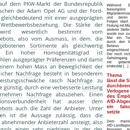
 auf dem PKW-Markt der Bundesrepublik
Während E
fassungsl
ischen der Adam Opel AG und der Ford-
Migranteninv
s gleichbedeutend mit einer ausgeprägten
und deren k
Folgen starrt,
en Wettbewerbsbeziehung. Die Stärke der
Flutung mit Mi
anderer Stelle 
it wird wesentlich bestimmt vom
wurde nun zu
ebot
s, also vom Ausmass, in dem. die
Mal ein Tun
durch den M
ngebotenen
Sortiment
e als gleichwertig
Belarus u
eingeschleust 
en. Ein hoher Homogenitätsgrad ist
Der noch nicht
Geheimgang 
ehlen ausgeprägter
Präferenzen
und damit
mit getarn
einem hohen Mass an Beweglichkeit der
erstreckte […]
licher
Nachfrage
besteht in besonderem
Thema M
Leistungsschwäche rasch
Nachfrage
zu
lässt die 
durchbren
ce günstig, durch eine verbesserte
Leistung
Verlogene
ernehmen
Nachfrage
abzuziehen. Einen
des Empör
tionsverbundenheit hat ausser dem
AfD-Abgeo
ein fals
ebot
s auch die Zahl der Anbieter. Unter
setzte
en ist die Aussage zulässig, dass die
 abnehmender Anbieterzahl ansteigt, also
Dem rheinlan
AfD-Landtags
ypol
s einen sehr niedrigen, in der des
Benjamin H