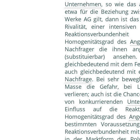
Unternehmen
, so wie das
etwa für die Beziehung zw
Werke AG gilt, dann ist da
Rivalität, einer intensiv
Reaktionsverbundenhe
Homogenitätsgrad des
Ang
Nachfrager die ihnen a
(substituierbar) anseh
gleichbedeutend mit dem F
auch gleichbedeutend mit 
Nachfrage
. Bei sehr beweg
Masse die Gefahr, bei 
verlieren; auch ist die Chan
von konkurrierenden
Unt
Einfluss auf die Reak
Homogenitätsgrad des
Ang
bestimmten Voraussetzung
Reaktionsverbundenheit mit
in der
Marktform
des
Pol