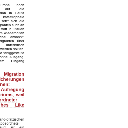
uropa noch
os auf die
asion in Ceuta
atastrophale
 setzt sich die
granten auch an
statt. In Litauen
m wiederholten
nel entdeckt,
igranten über
nterirdisch
werden sollten.
 fertiggestellte
ohne Ausgang,
tem Eingang
igration
Sicherungen
nen:
 Aufregung
iums, weil
rdneter
ches Like
d-pfälzischen
abgeordnete
aupt ist ein