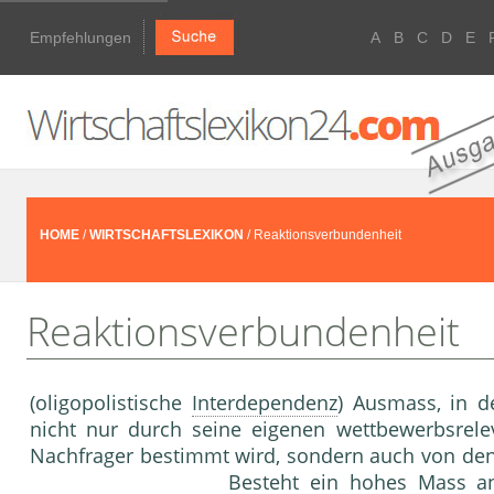
Empfehlungen
A
B
C
D
E
HOME
/
WIRTSCHAFTSLEXIKON
/ Reaktionsverbundenheit
Reaktionsverbundenheit
(oligopolistische
Interdependenz
) Ausmass, in 
nicht nur durch seine eigenen wettbewerbsrele
Nachfrager bestimmt wird, sondern auch von de
Besteht ein hohes Mass an