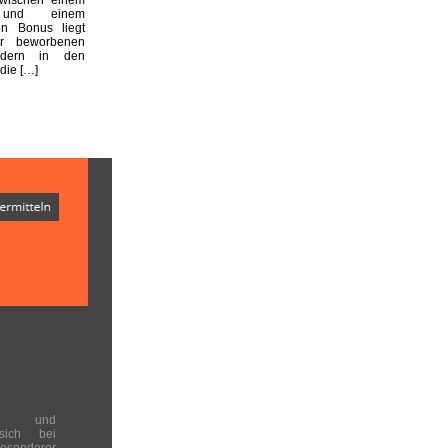
n und einem
en Bonus liegt
er beworbenen
dern in den
die […]
en und
 sich bei