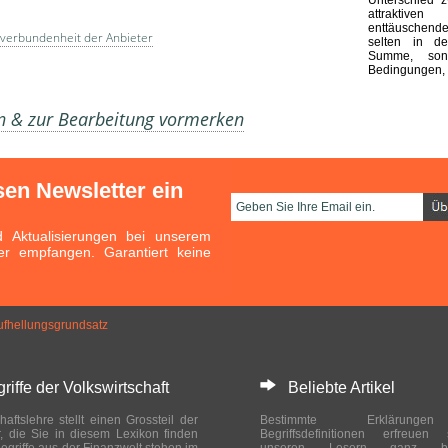
attraktive
enttäuschend
verbundenheit der Anbieter
selten in d
Summe, son
Bedingungen, 
en & zur Bearbeitung vormerken
sen Newsletter ein
Aktualisierungen bei unserem
er empfangen. Garantiert keine
ufhellungsgrundsatz
ffe der Volkswirtschaft
Beliebte Artikel
haftslehre stellt einen Grossteil der
Bestimmte Erklärung
r, die Sie in diesem Lexikon finden
Begriffsdefinitionen erfreuen