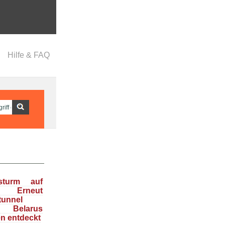
Hilfe & FAQ
nsturm auf
: Erneut
tunnel
n Belarus
en entdeckt