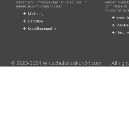
wesentlich umfangreicher angelegt als in
werden. Viele B
einem gewöhnlichen Glossar.
Schnittberei
Volkswirtschaft
Marketing
Investit
Definition
Marktve
Konditionenpolitik
Umsatzs
© 2023-2024 Wirtschaftslexikon24.com All rights