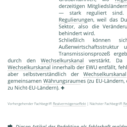
derzeitigen Mitgliedsländ
— stark reguliert sind.
Regulierung
en, weil das D
Sektor, also die Verände
behindert wird.
Schließlich können 
Außenwirtschaftsstruktu
Transmissionsprozeß erg
durch den
Wechselkurskanal
verstärkt. Da
Wechselkurskanal
innerhalb der EWU entfällt, fehl
aber selbstverständlich der
Wechselkurskanal
gemeinsamen
Währungsraum
es (zu EU-Ländern,
zu Nicht-EU-Ländern).
Vorhergehender Fachbegriff:
Realvermögenseffekt
| Nächster Fachbegriff:
Re
Diesen Artikel der Redaktion als fehlerhaft meld