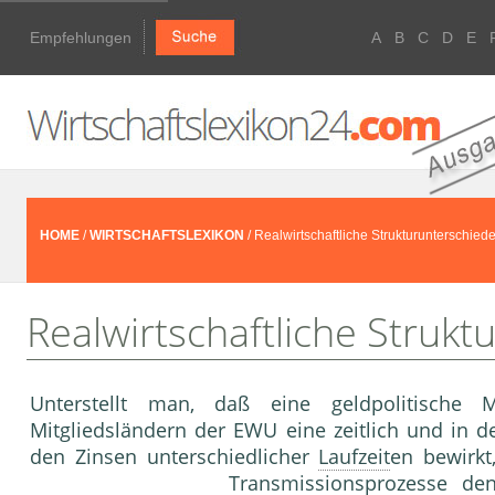
Empfehlungen
A
B
C
D
E
HOME
/
WIRTSCHAFTSLEXIKON
/ Realwirtschaftliche Strukturunterschied
Realwirtschaftliche Strukt
Unterstellt man, daß eine geldpolitisc
Mitgliedsländern der EWU eine zeitlich und in
den Zinsen unterschiedlicher
Laufzeit
en bewirkt
Transmissionsprozesse d