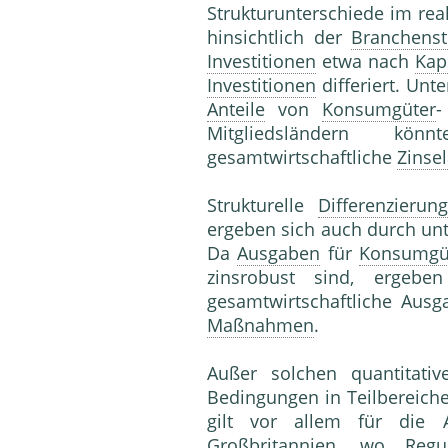
Strukturunterschiede im rea
hinsichtlich der
Branchenst
Investitionen
etwa nach
Kapi
Investitionen
differiert. Unt
Anteile
von
Konsumgüter
Mitgliedsländern kö
gesamtwirtschaftliche
Zinsel
Strukturelle
Differenzierun
ergeben sich auch durch un
Da
Ausgaben
für
Konsumgü
zinsrobust sind, ergeb
gesamtwirtschaftliche Ausg
Maßnahmen
.
Außer solchen quantitati
Bedingungen in Teilbereich
gilt vor allem für die 
Großbritannien, wo
Regu