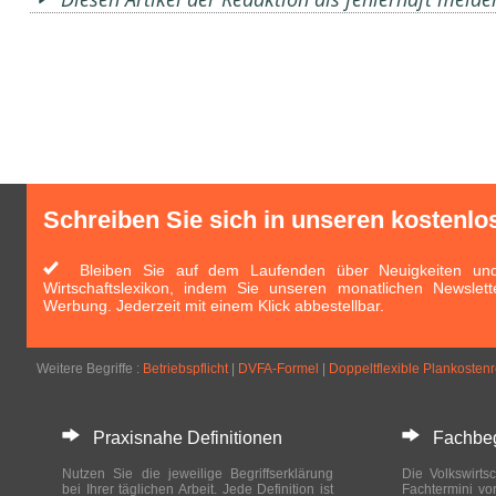
Schreiben Sie sich in unseren kostenlo
Bleiben Sie auf dem Laufenden über Neuigkeiten und 
Wirtschaftslexikon, indem Sie unseren monatlichen Newslett
Werbung. Jederzeit mit einem Klick abbestellbar.
Weitere Begriffe :
Betriebspflicht
|
DVFA-Formel
|
Doppeltflexible Plankoste
Praxisnahe Definitionen
Fachbegri
Nutzen Sie die jeweilige Begriffserklärung
Die Volkswirtsc
bei Ihrer täglichen Arbeit. Jede Definition ist
Fachtermini vo