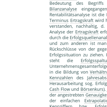
Bedeutung des Begriffs 
Bilanzanalyse
eingegangen 
Rentabilitätsanalyse ist di
Terminus
Ertragskraft
wird h
verstanden, nachhaltig, d.
Analyse der
Ertragskraft
erfo
durch die
Erfolgsquellenana
und zum anderen ist man
Rückschlüsse von der geg
Erfolgssituation zu ziehen.
steht die
Erfolgsspalt
Unternehmensgesamterfolge
in die Bildung von
Verhältn
Kennzahlen
des
Jahresabs
Herausarbeitung sog. Erfolg
Cash Flow
und
Börsenkurs
)
der angestrebten
Genauigke
der einfachen
Extrapolati
Kennziffern bzw. Erfol