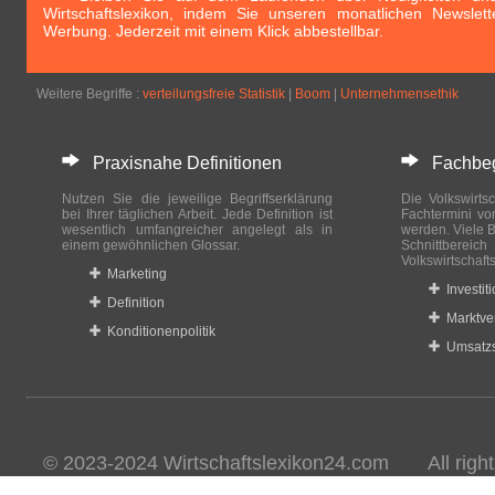
Wirtschaftslexikon, indem Sie unseren monatlichen Newslett
Werbung. Jederzeit mit einem Klick abbestellbar.
Weitere Begriffe :
verteilungsfreie Statistik
|
Boom
|
Unternehmensethik
Praxisnahe Definitionen
Fachbegri
Nutzen Sie die jeweilige Begriffserklärung
Die Volkswirtsc
bei Ihrer täglichen Arbeit. Jede Definition ist
Fachtermini vo
wesentlich umfangreicher angelegt als in
werden. Viele B
einem gewöhnlichen Glossar.
Schnittberei
Volkswirtschaft
Marketing
Investit
Definition
Marktve
Konditionenpolitik
Umsatzs
© 2023-2024 Wirtschaftslexikon24.com All rights