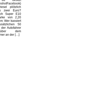
enshotFacebook)
esel plötzlich
s zwei Euro?
ich Super E10
arke von 2,20
m: Wer kassiert
usätzlichen 50
 der Autofahrer
nüber dem
er an der […]