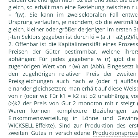
gleich, so erhält man eine Beziehung zwischen r 
= f(w). Sie kann im zweisektoralen Fall entw
Ursprung verlaufen, je nachdem, ob die wertmäß
gleich, kleiner oder größer derjenigen im ersten S
j-ten Sektors gegeben ist durch ki = (al.) + a2jp2)/li, 
2. Offenbar ist die
Kapitalintensität
eines Prozess
Preisen der Güter bestimmbar, welche ihre
abhängen: Für jedes gegebene w (r) gibt die 
zugehörigen Wert von r (w) an (Abb). Eingesetzt 
den zugehörigen relativen Preis der zweit
Preisgleichungen auch nach w (oder r) auflös
einander gleichsetzen; man erhält auf diese Weis
von r (oder w): Für k1 = k2 ist p2 unabhängig vo
(>)k2 der Preis von Gut 2 monoton mit r steigt 
Waren können komplexere Beziehungen zwi
Einkommensverteilung
in Löhne und Gewinne r
WICKSELL-Effekte
). Sind zur
Produktion
des ers
zweiten Gutes n verschiedene
Produktionsproz