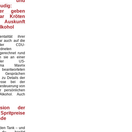
- und
eudig:
iker geben
ar Kröten
g Auskunft
lkohol
talität ihrer
ar auch auf die
r der CDU-
rdneten
mgerechnet rund
 sie an einer
der US-
sfirma Mavrix
d beantworteten
n Gesprächen
n zu Details der
zesse bei der
Besteuerung von
r persönlichen
lkohol. Auch
rsion der
pritpreise
nde
 den Tank – und
du besitzt