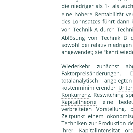
die niedriger als 1
als auc
1
eine höhere
Rentabilität
ver
des
Lohnsatz
es führt dann 
von Technik A durch Techn
Ablösung von Technik B d
sowohl bei relativ niedrige
angewendet; sie "kehrt wiede
Wiederkehr zunächst a
Faktorpreisänderungen
totalanalytisch angelegt
kostenminimierender
Unte
Konkurrenz
. Reswitching sp
Kapitaltheorie
eine bedeut
verbreiteten Vorstellung
Zeitpunkt einem ökonomisc
Techniken zur
Produktion
de
ihrer
Kapitalintensität
ordn