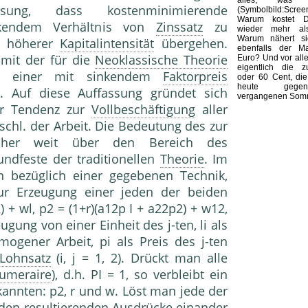
sung, dass kostenminimierende
(Symbolbild:Scre
Warum kostet Di
kendem Verhältnis von
Zinssatz
zu
wieder mehr al
Warum nähert s
t höherer
Kapitalintensität
übergehen.
ebenfalls der M
amit der für die
Neoklassische Theorie
Euro? Und vor alle
eigentlich die z
ng einer mit sinkendem
Faktorpreis
oder 60 Cent, die
heute gege
. Auf diese Auffassung gründet sich
vergangenen Somm
er Tendenz zur
Vollbeschäftigung
aller
nschl. der Arbeit. Die Bedeutung des zur
aher weit über den Bereich des
ndfeste der traditionellen
Theorie
. Im
en bezüglich einer gegebenen Technik,
r Erzeugung einer jeden der beiden
) + wl, p2 = (1+r)(a12p I + a22p2) + w12,
eugung von einer Einheit des j-ten, li als
gener Arbeit, pi als Preis des j-ten
Lohnsatz
(i, j = 1, 2). Drückt man alle
umeraire
), d.h. PI = 1, so verbleibt ein
annten: p2, r und w. Löst man jede der
iden resultierenden Ausdrücke einander