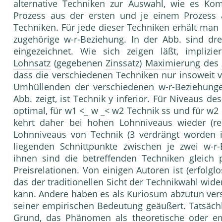
alternative Techniken zur Auswahl, wie es Ko
Prozess aus der ersten und je einem Prozess 
Techniken. Für jede dieser Techniken erhält man
zugehörige w-r-Beziehung. In der Abb. sind dre
eingezeichnet. Wie sich zeigen läßt, implizi
Lohnsatz
(gegebenen
Zinssatz
)
Maximierung
des
dass die verschiedenen Techniken nur insoweit vo
Umhüllenden der verschiedenen w-r-Beziehunge
Abb. zeigt, ist Technik y inferior. Für Niveaus de
optimal, für w1 <_ w _< w2 Technik ss und für w2
kehrt daher bei hohen Lohnniveaus wieder (re
Lohnniveaus von Technik (3 verdrängt worden is
liegenden Schnittpunkte zwischen je zwei w-r
ihnen sind die betreffenden Techniken gleich p
Preisrelationen. Von einigen Autoren ist (erfolg
das der traditionellen Sicht der Technikwahl wi
kann. Andere haben es als Kuriosum abzutun versu
seiner empirischen Bedeutung geäußert. Tatsächli
Grund, das Phänomen als theoretische oder em