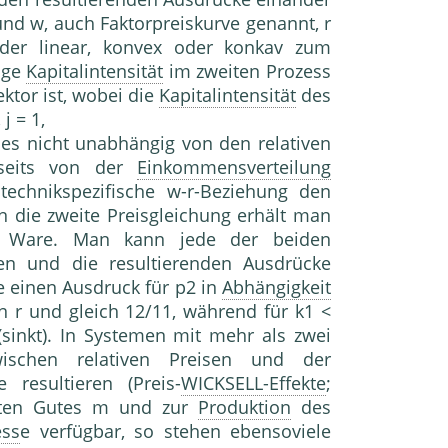
und w, auch Faktorpreiskurve genannt, r
eder linear, konvex oder konkav zum
ige
Kapitalintensität
im zweiten Prozess
ektor ist, wobei die
Kapitalintensität
des
j = 1,
es nicht unabhängig von den relativen
rseits von der
Einkommensverteilung
technikspezifische w-r-Beziehung den
in die zweite Preisgleichung erhält man
en Ware. Man kann jede der beiden
en und die resultierenden Ausdrücke
e einen Ausdruck für p2 in
Abhängigkeit
n r und gleich 12/11, während für k1 <
(sinkt). In Systemen mit mehr als zwei
schen relativen Preisen und der
esultieren (Preis-
WICKSELL-Effekte
;
ten Gutes m und zur
Produktion
des
ess
e verfügbar, so stehen ebensoviele