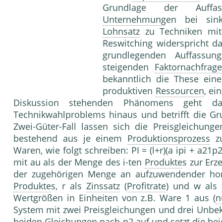
Grundlage der Auffas
Unternehmung
en bei sin
Lohnsatz
zu Techniken mi
Reswitching widerspricht d
grundlegenden Auffassu
steigenden
Faktornachfrage
bekanntlich die These ein
produktiven
Ressourcen
, ei
Diskussion stehenden Phänomens geht d
Technikwahlproblems hinaus und betrifft die Gru
Zwei-Güter-Fall lassen sich die Preisgleichung
bestehend aus je einem
Produktionsprozess
zu
Waren, wie folgt schreiben: PI = (l+r)(a ipi + a21p2
mit au als der Menge des i-ten
Produkte
s zur Erz
der zugehörigen Menge an aufzuwendender homo
Produkte
s, r als
Zinssatz
(
Profitrate
) und w als
Wertgrößen in Einheiten von z.B. Ware 1 aus (
n
System mit zwei Preisgleichungen und drei Unbek
beiden Gleichungen nach p2 auf und setzt die be