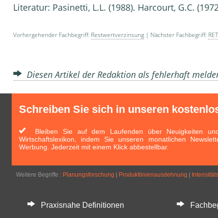
Literatur: Pasinetti, L.L. (1988). Harcourt, G.C. (197
Vorhergehender Fachbegriff:
Restwertverzinsung
| Nächster Fachbegriff:
RET
Diesen Artikel der Redaktion als fehlerhaft meld
Schreiben Sie sich in unseren kostenlo
Bleiben Sie auf dem Laufenden über Neuigkeiten und 
Wirtschaftslexikon, indem Sie unseren monatlichen Newslett
Werbung. Jederzeit mit einem Klick abbestellbar.
Weitere Begriffe :
Planungsforschung
|
Produktlinienausdehnung
|
Intensitä
Praxisnahe Definitionen
Fachbegri