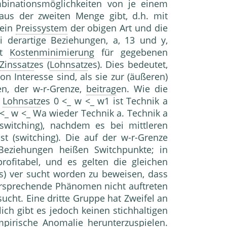
mbinationsmöglichkeiten von je einem
aus der zweiten Menge gibt, d.h. mit
 ein
Preissystem
der obigen Art und die
i derartige Beziehungen, a, 13 und y,
ert
Kostenminimierung
für gegebenen
Zinssatz
es (
Lohnsatz
es). Dies bedeutet,
n Interesse sind, als sie zur (äußeren)
n, der w-r-Grenze,
beitrag
en. Wie die
s
Lohnsatz
es 0 <_ w <_ w1 ist Technik a
 <_ w <_ Wa wieder Technik a. Technik a
switching), nachdem es bei mittleren
t (switching). Die auf der w-r-Grenze
-Beziehungen heißen Switchpunkte; in
rofitabel, und es gelten die gleichen
los) ver sucht worden zu beweisen, dass
dersprechende Phänomen nicht auftreten
cht. Eine dritte Gruppe hat Zweifel an
ch gibt es jedoch keinen stichhaltigen
pirische Anomalie herunterzuspielen.