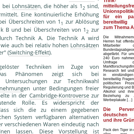
Trink
h bei
Lohnsätze
n, die höher als 1
sind,
mitteilungsfr
2
Unionspolit
mittelt. Eine kontinuierliche Erhöhung
für ein pa
bei Überschreiten von 1
zur Ablösung
bereitwilli
1
zum Thema A
ik B und bei Überschreiten von 1
zur
2
urch Technik A. Die Technik A wird
Die Mitnahmemen
Herren hat offenb
n wie auch bei relativ hohen
Lohnsätze
n
Mitarbeite
Bundestagsabgeo
r" (
Switching-Effekt
).
abgefärbt. Für u
240 Euro nahmen
Umfrage 
bgelöster Techniken im Zuge von
Marktforschung
Research teil un
. Das Phänomen zeigt sich bei
in einstündige
bereitwillig Frage
en Untersuchungen zur Technikwahl
politischen Pro
rnehmung
en unter Bedingungen freier
Regulierung und 
Alkohol und ihre
ielte in der
Cambridge-Kontroverse
zur
Beziehung zu A
Werbeplakate […]
ende Rolle. Es widerspricht der
, dass sich die zu einem gegebenen
Die Perve
deutschen S
hen System verfügbaren alternativen
und ihre Grü
r verschiedenen Waren eindeutig nach
Pack den Tiger in
en lassen. Diese Vorstellung ist
alles, was 