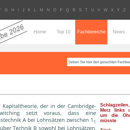
F
G
H
I
J
K
L
M
N
O
P
Q
R
S
T
U
V
W
X
Y
Z
Home
Top 10
Fachbereiche
News
r
Kapitaltheorie
, der in der
Cambridge-
Schlagzeile
Merz links 
itching setzt voraus, dass eine
um die Oh
nstechnik A bei
Lohnsätze
n zwischen 1
müsste
1
über Technik B sowohl bei
Lohnsätze
n,