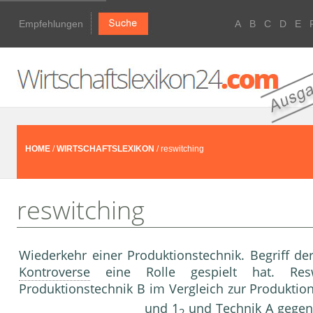
Empfehlungen
A
B
C
D
E
HOME
/
WIRTSCHAFTSLEXIKON
/ reswitching
reswitching
Wiederkehr einer Produktionstechnik. Begriff de
Kontroverse
eine Rolle gespielt hat. Resw
Produktionstechnik B im Vergleich zur Produktio
und 1
und Technik A gegen
2