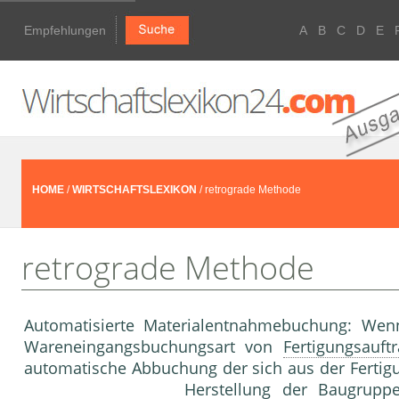
Empfehlungen
A
B
C
D
E
HOME
/
WIRTSCHAFTSLEXIKON
/ retrograde Methode
retrograde Methode
Automatisierte Materialentnahmebuchung: Wen
Wareneingangsbuchungsart von
Fertigungsauft
automatische Abbuchung der sich aus der Fertigu
Herstellung der
Baugrupp