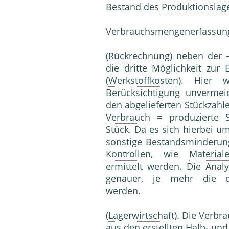
Bestand des
Produktionslag
Verbrauchsmengenerfassun
(
Rückrechnung
) neben der 
die dritte Möglichkeit zur
(
Werkstoffkosten
). Hier w
Berücksichtigung unverme
den abgelieferten Stückzahl
Verbrauch
= produzierte S
Stück. Da es sich hierbei 
sonstige Bestandsminderu
Kontrolle
n, wie
Material
ermittelt werden. Die Ana
genauer, je mehr die 
werden.
(
Lagerwirtschaft
). Die Verb
aus den erstellten Halb- und