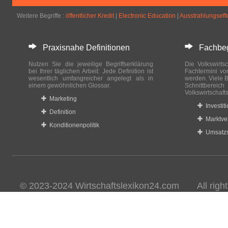
Weitere Begriffe :
öffentlicher Kredit
|
Electronic Education
|
Ausstrahlungseff
Praxisnahe Definitionen
Fachbegri
Nutzen Sie die jeweilige Begriffserklärung
Die Volkswirtsc
bei Ihrer täglichen Arbeit. Jede Definition ist
Fachtermini vo
wesentlich umfangreicher angelegt als in
werden. Viele B
einem gewöhnlichen Glossar.
Schnittberei
Volkswirtschaft
Marketing
Investit
Definition
Marktve
Konditionenpolitik
Umsatzs
© 2023-2024 Wirtschaftslexikon24.com All rights