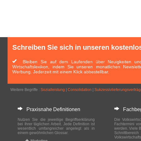
Schreiben Sie sich in unseren kostenlo
Bleiben Sie auf dem Laufenden über Neuigkeiten und 
Wirtschaftslexikon, indem Sie unseren monatlichen Newslett
Werbung. Jederzeit mit einem Klick abbestellbar.
Weitere Begriffe :
Sozialleistung
|
Consolidation
|
Sukzessivlieferungsverträ
Praxisnahe Definitionen
Fachbegri
Nutzen Sie die jeweilige Begriffserklärung
Die Volkswirtsc
bei Ihrer täglichen Arbeit. Jede Definition ist
Fachtermini vo
wesentlich umfangreicher angelegt als in
werden. Viele B
einem gewöhnlichen Glossar.
Schnittberei
Volkswirtschaft