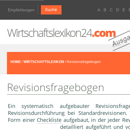
Empfehlungen
A
B
C
D
E
HOME
/
WIRTSCHAFTSLEXIKON
/ Revisionsfragebogen
Revisionsfragebogen
Ein systematisch aufgebauter Revisionsfra
Revisionsdurchführung bei Standardrevisionen.
Form einer
Checkliste
aufgebaut, in der jeder Re
detailliert aufgeführt und 