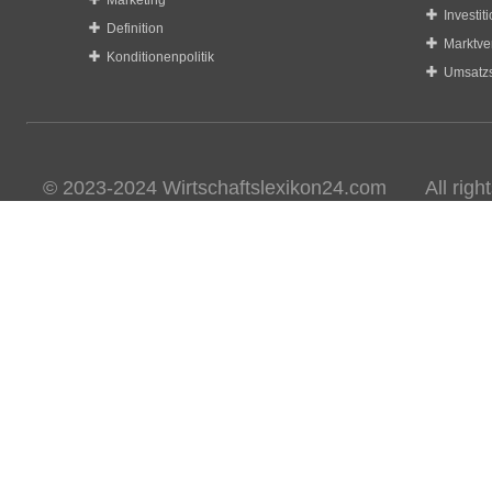
Marketing
Investit
Definition
Marktve
Konditionenpolitik
Umsatzs
© 2023-2024 Wirtschaftslexikon24.com All rights