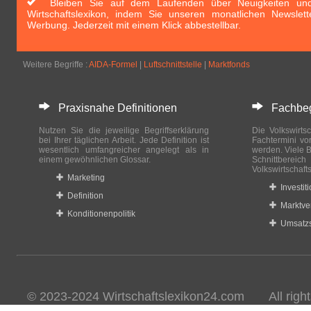
Bleiben Sie auf dem Laufenden über Neuigkeiten und 
Wirtschaftslexikon, indem Sie unseren monatlichen Newslett
Werbung. Jederzeit mit einem Klick abbestellbar.
Weitere Begriffe :
AIDA-Formel
|
Luftschnittstelle
|
Marktfonds
Praxisnahe Definitionen
Fachbegri
Nutzen Sie die jeweilige Begriffserklärung
Die Volkswirtsc
bei Ihrer täglichen Arbeit. Jede Definition ist
Fachtermini vo
wesentlich umfangreicher angelegt als in
werden. Viele B
einem gewöhnlichen Glossar.
Schnittberei
Volkswirtschaft
Marketing
Investit
Definition
Marktve
Konditionenpolitik
Umsatzs
© 2023-2024 Wirtschaftslexikon24.com All rights