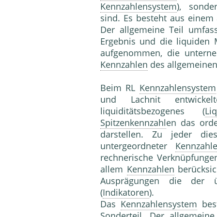
Kennzahlensystem
), sonde
sind. Es besteht aus einem 
Der allgemeine Teil umfas
Ergebnis und die liquiden 
aufgenommen, die unterne
Kennzahlen
des allgemeinen 
Beim RL
Kennzahlensystem
und Lachnit entwickelt
liquiditätsbezogenes (
Liq
Spitzenkennzahl
en das orde
darstellen. Zu jeder di
untergeordneter
Kennzahl
rechnerische Verknüpfunge
allem
Kennzahlen
berücksich
Ausprägungen die der 
(
Indikatoren
).
Das
Kennzahlensystem
best
Sonderteil. Der allgemeine