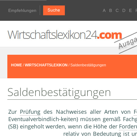
Empfehlungen
A
B
C
D
E
HOME
/
WIRTSCHAFTSLEXIKON
/ Saldenbestätigungen
Saldenbestätigungen
Zur
Prüfung
des Nachweises aller Arten von
F
Eventualverbindlich-keiten) müssen gemäß Fach
(SB) eingeholt werden, wenn die Höhe der
Forde
relativ von Bedeutung ist u