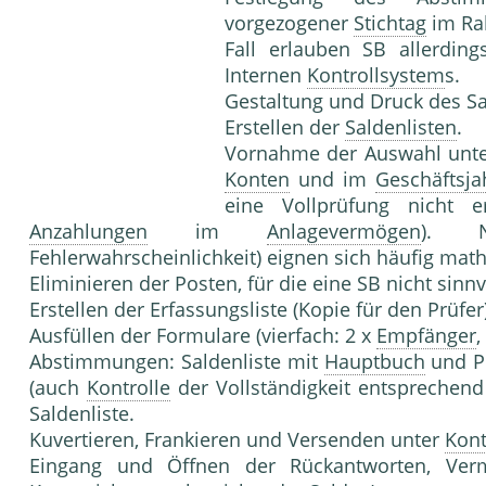
vorgezogener
Stichtag
im Ra
Fall erlauben SB allerdin
Internen
Kontrollsystem
s.
Gestaltung und Druck des S
Erstellen der
Saldenlisten
.
Vornahme der Auswahl unter
Konten
und im
Geschäftsja
eine Vollprüfung nicht e
Anzahlungen
im
Anlagevermögen
). Na
Fehlerwahrscheinlichkeit) eignen sich häufig mat
Eliminieren der Posten, für die eine SB nicht sinnvo
Erstellen der Erfassungsliste (Kopie für den Prüfer)
Ausfüllen der Formulare (vierfach: 2 x
Empfänger
,
Abstimmungen: Saldenliste mit
Hauptbuch
und Pe
(auch
Kontrolle
der Vollständigkeit entsprechend
Saldenliste.
Kuvertieren, Frankieren und Versenden unter
Kont
Eingang und Öffnen der Rückantworten, Verm