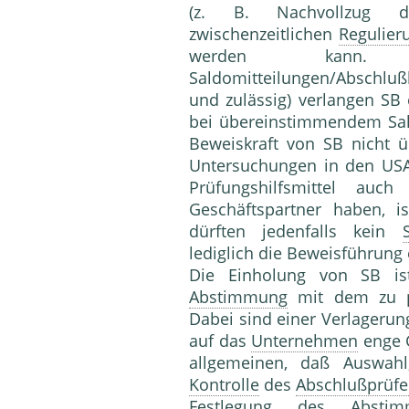
(z. B. Nachvollzug de
zwischenzeitlichen
Regulier
werden kann.
Saldomitteilungen/Abschlu
und zulässig) verlangen SB
bei übereinstimmendem Sal
Beweiskraft von SB nicht ü
Untersuchungen in den USA
Prüfungshilfsmittel auc
Geschäftspartner haben, i
dürften jedenfalls kein
lediglich die Beweisführung 
Die Einholung von SB is
Abstimmung
mit dem zu 
Dabei sind einer Verlagerun
auf das
Unternehmen
enge G
allgemeinen, daß Auswah
Kontrolle
des
Abschlußprüfe
Festlegung des Abstim