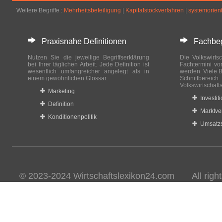
Weitere Begriffe :
Mehrheitsbeteiligung
|
Kapitalstockverfahren
|
systemorient
Praxisnahe Definitionen
Fachbegri
Nutzen Sie die jeweilige Begriffserklärung
Die Volkswirtsc
bei Ihrer täglichen Arbeit. Jede Definition ist
Fachtermini vo
wesentlich umfangreicher angelegt als in
werden. Viele B
einem gewöhnlichen Glossar.
Schnittberei
Volkswirtschaft
Marketing
Investit
Definition
Marktve
Konditionenpolitik
Umsatzs
© 2023-2024 Wirtschaftslexikon24.com All rights