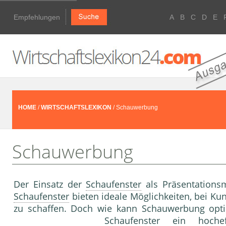
Empfehlungen
A
B
C
D
E
HOME
/
WIRTSCHAFTSLEXIKON
/ Schauwerbung
Schauwerbung
Der Einsatz der
Schaufenster
als Präsentationsm
Schaufenster
bieten ideale Möglichkeiten, bei K
zu schaffen. Doch wie kann Schauwerbung opti
Schaufenster
ein hocheffi