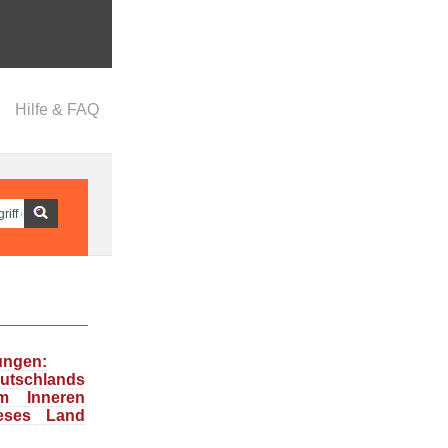
Hilfe & FAQ
ungen:
tschlands
m Inneren
ieses Land