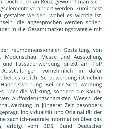
en. Doch auch an Reize gewöhnt man sich.
ungselemente verändert werden. Zumindest
 gestaltet werden, wobei es wichtig ist,
seln, die angesprochen werden sollen.
 aber in die Gesamtmarketingstrategie mit
 der raumdimensionalen Gestaltung von
g), Modenschau,
Messe und Ausstellung
m- und
Fassadenwerbung
direkt am PoP
Ausstel­lungen vornehmlich in dafür
t beides üblich. Schauwerbung ist neben
r
Handelswerbung
. Bei der Schauwerbung
s über die Wir­kung, sondern die Raum-
ven Aufforde­rungscharakter. Wegen der
 Schauwer­bung in jüngerer Zeit besonders
 geprägt. Individualität und Originalität der
ine sachlich-neutrale Information über das
tung erfolgt vom BDS, Bund Deutscher