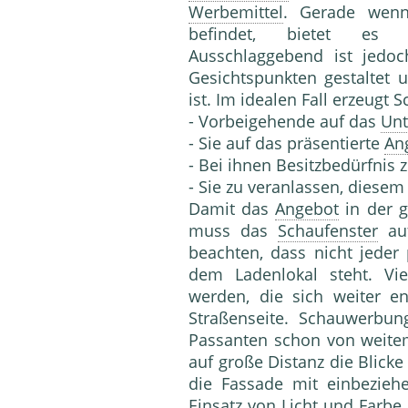
Werbemittel
. Gerade wenn
befindet, bietet es id
Ausschlaggebend ist jedoc
Gesichtspunkten gestaltet 
ist. Im idealen Fall erzeugt
- Vorbeigehende auf das
Un
- Sie auf das präsentierte
An
- Bei ihnen Besitzbedürfnis 
- Sie zu veranlassen, diese
Damit das
Angebot
in der 
muss das
Schaufenster
auf
beachten, dass nicht jeder
dem Ladenlokal steht. Vie
werden, die sich weiter e
Straßenseite. Schauwerbun
Passanten schon von weit
auf große Distanz die Blicke
die Fassade mit einbeziehe
Einsatz von Licht und Farbe