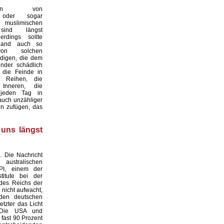
ungen von
n oder sogar
en muslimischen
sind längst
lerdings sollte
hland auch so
on solchen
digen, die dem
nder schädlich
 die Feinde in
 Reihen, die
Inneren, die
 jeden Tag in
auch unzähliger
n zufügen, das
 uns längst
. Die Nachricht
stralischen
PI, einem der
titute bei der
des Reichs der
t nicht aufwacht,
den deutschen
etzter das Licht
 Die USA und
 fast 90 Prozent