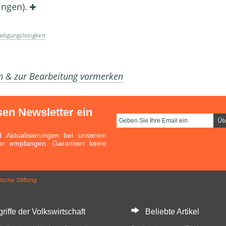
lingen).
digungslosigkeit
en & zur Bearbeitung vormerken
sen Newsletter ein
Aktualisierungen bei unserem
er empfangen. Garantiert keine
sche Stiftung
ffe der Volkswirtschaft
Beliebte Artikel