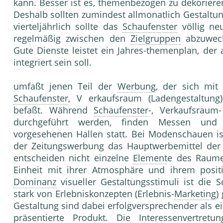
kann. Besser ist es, themenbezogen zu dekorier
Deshalb sollten zumindest allmonatlich Gestalt
vierteljährlich sollte das
Schaufenster
völlig neu
regelmäßig zwischen den
Zielgruppen
abzuwech
Gute Dienste leistet ein Jahres-themenplan, der
integriert sein soll.
umfaßt jenen Teil der
Werbung
, der sich mit
Schaufenster
, V erkaufsraum (Ladenge­staltun
befaßt. Während
Schaufenster
-, Verkaufsrau
durchge­führt werden, finden Messen und 
vorgesehenen Hallen statt. Bei Modenschauen is
der Zei­tungswerbung das Hauptwerbemittel de
entscheiden nicht ein­zelne
Element
e des Raume
Einheit mit ihrer Atmosphäre und ihrem positi
Dominanz
visu­eller Gestaltungsstimuli ist die
stark von Erlebniskonzepten (Erlebnis-
Marketing
)
Gestaltung sind dabei erfolgversprechender als e
präsentierte Produkt. Die Interessenvertre