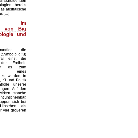
cheidenden
ologien bereits
Das australische
as […]
wood im
ff von Big
ologie und
ndiert die
(Symbolbild:KI)
ar einst die
der Freiheit.
oht es zum
atz eines
 zu werden, in
 KI und Politik
rolle unserer
ingen. Auf den
 wirken manche
ht unscheinbar,
uppen sich bei
Hinsehen als
 viel größeren