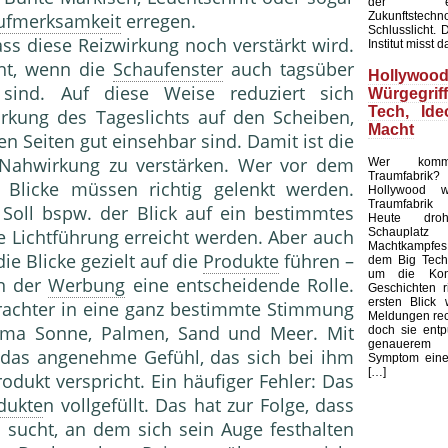
der ents
Zukunftstechn
ufmerksamkeit
erregen.
Schlusslicht. 
ass diese Reizwirkung noch verstärkt wird.
Institut misst d
cht, wenn die
Schaufenster
auch tagsüber
Holly
 sind. Auf diese Weise reduziert sich
Würgegri
Tech, Ide
wirkung des Tageslichts auf den Scheiben,
Macht
en Seiten gut einsehbar sind. Damit ist die
e Nahwirkung zu verstärken. Wer vor dem
Wer komma
Traumfabrik? 
 Blicke müssen richtig gelenkt werden.
Hollywood w
Traumfabrik 
. Soll bspw. der Blick auf ein bestimmtes
Heute dr
Schaupl
e Lichtführung erreicht werden. Aber auch
Machtkampfes
e Blicke gezielt auf die
Produkte
führen –
dem Big Tech,
um die Kont
in der
Werbung
eine entscheidende Rolle.
Geschichten r
ersten Blick
rachter in eine ganz bestimmte Stimmung
Meldungen rec
orama Sonne, Palmen, Sand und Meer. Mit
doch sie entp
genauerem 
r das angenehme Gefühl, das sich bei ihm
Symptom einer
[…]
odukt verspricht. Ein häufiger Fehler: Das
dukte
n vollgefüllt. Das hat zur Folge, dass
 sucht, an dem sich sein Auge festhalten