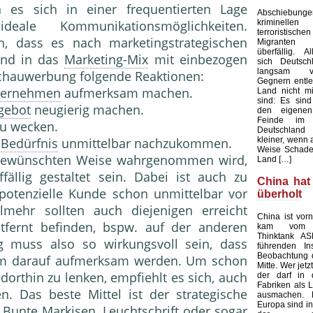
 es sich in einer frequentierten Lage
Abschieb
kriminelle
eale Kommunikationsmöglichkeiten.
terroristisch
h, dass es nach marketingstrategischen
Migranten 
überfällig. Al
und in das
Marketing-Mix
mit einbezogen
sich Deutsc
langsam v
 Schauwerbung folgende Reaktionen:
Gegnern entle
ternehmen
aufmerksam machen.
Land nicht mi
sind: Es sind
gebot
neugierig machen.
den eigenen
Feinde im 
zu wecken.
Deutschland
kleiner, wenn 
m
Bedürfnis
unmittelbar nachzukommen.
Weise Schade
gewünschten Weise wahrgenommen wird,
Land […]
fällig gestaltet sein. Dabei ist auch zu
China hat
 potenzielle Kunde schon unmittelbar vor
überholt
lmehr sollten auch diejenigen erreicht
China ist vorn
ntfernt befinden, bspw. auf der anderen
kam vom au
Thinktank AS
g muss also so wirkungsvoll sein, dass
führenden Ins
Beobachtung 
em darauf aufmerksam werden. Um schon
Mitte. Wer jetz
 dorthin zu lenken, empfiehlt es sich, auch
der darf in 
Fabriken als L
n. Das beste Mittel ist der strategische
ausmachen.
Europa sind in
. Bunte Markisen, Leuchtschrift oder sogar