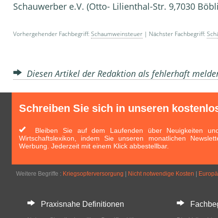
Schauwerber e.V. (Otto- Lilienthal-Str. 9,7030 Böb
Vorhergehender Fachbegriff:
Schaumweinsteuer
| Nächster Fachbegriff:
Schä
Diesen Artikel der Redaktion als fehlerhaft meld
Schreiben Sie sich in unseren kostenlo
Bleiben Sie auf dem Laufenden über Neuigkeiten und 
Wirtschaftslexikon, indem Sie unseren monatlichen Newslett
Werbung. Jederzeit mit einem Klick abbestellbar.
Weitere Begriffe :
Kriegsopferversorgung
|
Nicht notwendige Kosten
|
Europäi
Praxisnahe Definitionen
Fachbegri