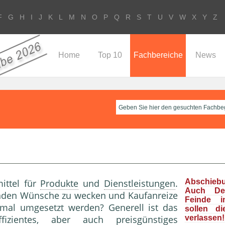
F
G
H
I
J
K
L
M
N
O
P
Q
R
S
T
U
V
W
X
Y
Z
Home
Top 10
Fachbereiche
News
ittel für
Produkte
und
Dienstleistungen
.
Abschieb
Auch Deu
unden Wünsche zu wecken und Kaufanreize
Feinde i
mal umgesetzt werden? Generell ist das
sollen d
zientes, aber auch preisgünstiges
verlassen!