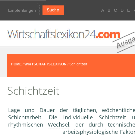
Empfehlungen
A
B
C
D
E
HOME
/
WIRTSCHAFTSLEXIKON
/ Schichtzeit
Schichtzeit
Lage und Dauer der täglichen, wöchentlich
Schichtarbeit
. Die individuelle Schichtzeit
rhythmischen
Wechsel
, der durch technische,
arbeitsphysiologische Fakto