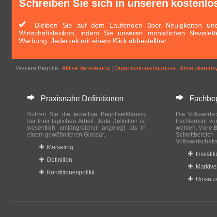
Schreiben Sie sich in unseren kostenlo
Bleiben Sie auf dem Laufenden über Neuigkeiten und 
Wirtschaftslexikon, indem Sie unseren monatlichen Newslett
Werbung. Jederzeit mit einem Klick abbestellbar.
Weitere Begriffe :
Aktive Veredelung
|
Organisationsdiagnose
|
Absatzkanals
Praxisnahe Definitionen
Fachbegri
Nutzen Sie die jeweilige Begriffserklärung
Die Volkswirtsc
bei Ihrer täglichen Arbeit. Jede Definition ist
Fachtermini vo
wesentlich umfangreicher angelegt als in
werden. Viele B
einem gewöhnlichen Glossar.
Schnittberei
Volkswirtschaft
Marketing
Investit
Definition
Marktve
Konditionenpolitik
Umsatzs