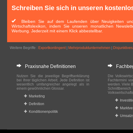
Schreiben Sie sich in unseren kostenlo
Bleiben Sie auf dem Laufenden über Neuigkeiten und 
Wirtschaftslexikon, indem Sie unseren monatlichen Newslett
Werbung. Jederzeit mit einem Klick abbestellbar.
Weitere Begriffe :
Exportkontingent
|
Mehrproduktunternehmen
|
Disjunktives
Praxisnahe Definitionen
Fachbegri
Nutzen Sie die jeweilige Begriffserklärung
Die Volkswirtsc
bei Ihrer täglichen Arbeit. Jede Definition ist
Fachtermini vo
wesentlich umfangreicher angelegt als in
werden. Viele B
einem gewöhnlichen Glossar.
Schnittberei
Volkswirtschaft
Marketing
Investit
Definition
Marktve
Konditionenpolitik
Umsatzs