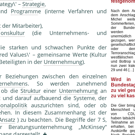
festgeno
ategy\' –
Strategie
,
 und
Programm
e (interne Verfahren und
Nach dem Ans
dem Anschlag
Michel wei
Sommerferien,
t
der Mitarbeiter),
der Bundes
ionskultur
(die Unternehmens- und
werden a
unermüdlich
gezogen, we
gesellschaf
ie starken und schwachen Punkte der
oder den
Terroranschla
ared Values\' – gemeinsame Werte (Kultur
westfälischen
eteiligten in der
Unternehmung
).
und Bottrop s
nun zwei Irak
29 und 46 […]
 Beziehungen zwischen den einzelnen
Wird in
ernehmen
s. So werden zunehmend
Bundestag
, ob die
Struktur
einer
Unternehmung
an
zu viel ge
zu viel kas
 und darauf aufbauend die Systeme, der
onalpolitik
auszurichten sind, oder ob
Die Gier brin
Menschheit u
tehen. In diesem Zusammenhang ist der
von CDU-A
haben tatsächl
 Ansatz
) zu beachten. Die Begriffe der 7 S,
Teilnahme an
 Beratungsunternehmung „McKinsey“
erhalten, bei
Auskünfte ge
ang dargestellt.
Nach Bericht