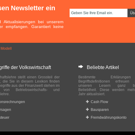
sen Newsletter ein
Aktualisierungen bei unserem
er empfangen. Garantiert keine
 Modell
ffe der Volkswirtschaft
Beliebte Artikel
haftslehre stellt einen Grossteil der
Bestimmte Erklärung
r, die Sie in diesem Lexikon finden
Begriffsdefinitionen erfreuen
egriffe aus der Finanzwelt stehen im
unseren Lesern ganz bes
ch von Betriebswirtschafts- und
Beliebtheit. Diese werden meh
slehre.
Jahr aktualisiert.
ionsrechnungen
Cash Flow
rsagen
Bausparen
teuer
Fremdwährungskonto