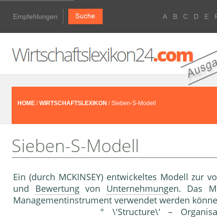
Empfehlungen
A
B
C
D
E
HOME
/
WIRTSCHAFTSLEXIKON
/ Sieben-S-Modell
Sieben-S-Modell
Ein (durch MCKINSEY) entwickeltes Modell zur vo
und
Bewertung
von
Unternehmung
en. Das M
Managementinstrument verwendet werden könne
° \'Structure\' –
Organisa