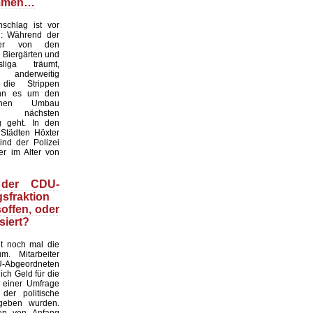
mmen…
chlag ist vor
: Während der
ter von den
 Biergärten und
liga träumt,
nderweitig
 die Strippen
nn es um den
tlichen Umbau
 nächsten
g geht. In den
 Städten Höxter
ind der Polizei
er im Alter von
 der CDU-
sfraktion
soffen, oder
siert?
gt noch mal die
m. Mitarbeiter
bgeordneten
ich Geld für die
 einer Umfrage
 der politische
geben wurden.
en von Anfang