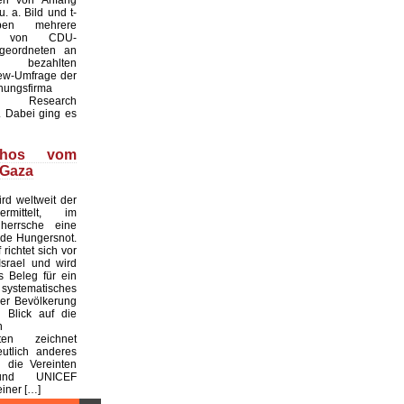
. a. Bild und t-
ben mehrere
te von CDU-
geordneten an
ezahlten
iew-Umfrage der
hungsfirma
Research
 Dabei ging es
thos vom
 Gaza
rd weltweit der
rmittelt, im
 herrsche eine
de Hungersnot.
richtet sich vor
srael und wird
s Beleg für ein
ystematisches
er Bevölkerung
n Blick auf die
n
aten zeichnet
utlich anderes
 die Vereinten
und UNICEF
einer […]