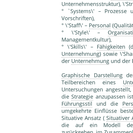
Unternehmensstruktur), \'Str
° `Systems\' – Prozesse
Vorschriften),
° \'Staff\' –
Personal
(
Qualitä
° \'Style\' –
Organisat
Managementkultur),
° \'Skills\' –
Fähigkeiten
(d
Unternehmung
) sowie \'Sh
der
Unternehmung
und der B
Graphische Darstellung
der
Teilbereichen eines
Unt
Untersuchungen angestellt
die
Strategie
anzupassen ist
Führungsstil
und die
Pers
umgekehrte Einflüsse bes
Situative Ansatz (
Situativer
die auf ein Modell der
zurückgehen, im Zusammenh