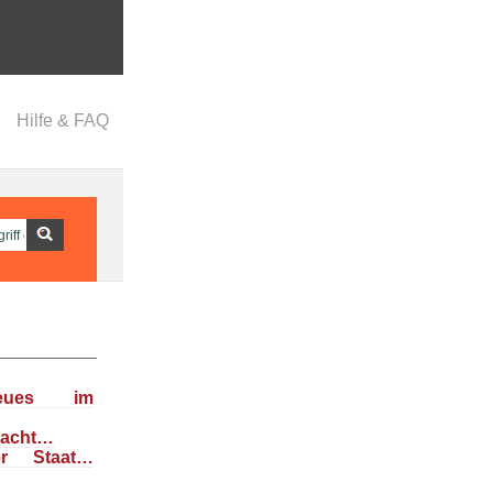
Hilfe & FAQ
eues im
dacht…
her Staat…