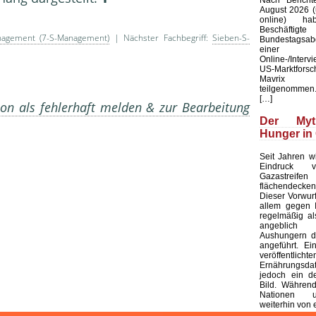
August 2026 (u
online) ha
Beschäftig
nagement (7-S-Management)
| Nächster Fachbegriff:
Sieben-S-
Bundestagsab
einer b
Online-/Interv
US-Marktforsc
Mavrix 
teilgenommen.
[…]
on als fehlerhaft melden & zur Bearbeitung
Der My
Hunger in
Seit Jahren wi
Eindruck ve
Gazastreifen
flächendecken
Dieser Vorwurf 
allem gegen I
regelmäßig al
angeblich s
Aushungern d
angeführt. Ei
veröffentlichte
Ernährungsd
jedoch ein de
Bild. Während
Nationen 
weiterhin von 