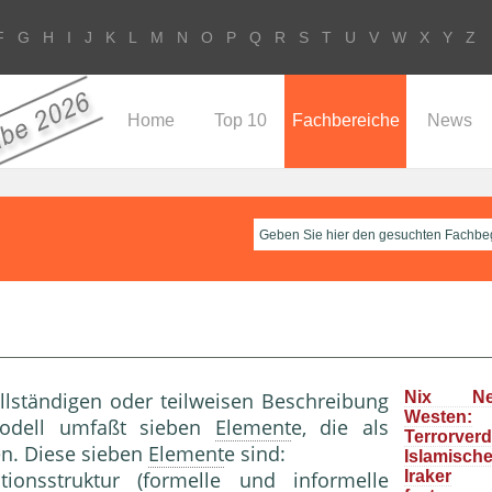
F
G
H
I
J
K
L
M
N
O
P
Q
R
S
T
U
V
W
X
Y
Z
Home
Top 10
Fachbereiche
News
llständigen oder teilweisen Beschreibung
Nix N
Westen:
odell umfaßt sieben
Element
e, die als
Terrorver
n. Diese sieben
Element
e sind:
Islamisc
tionsstruktur
(formelle und informelle
Iraker