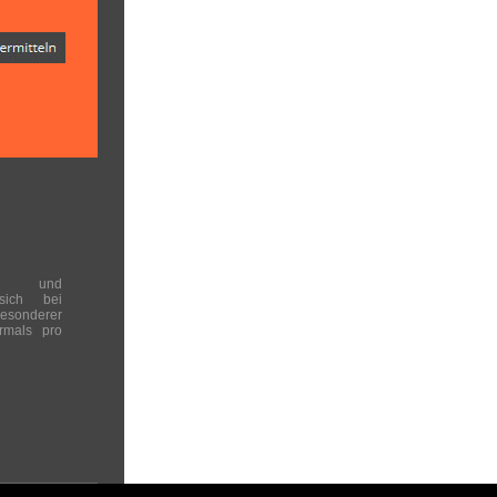
en und
 sich bei
onderer
rmals pro