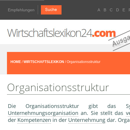
Empfehlungen
A
B
C
D
E
HOME
/
WIRTSCHAFTSLEXIKON
/ Organisationsstruktur
Organisationsstruktur
Die Organisationsstruktur gibt da
Unternehmungsorganisation
an. Sie stellt das
v
der
Kompetenzen
in der
Unternehmung
dar. Orga