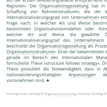
auf der ersten Gliederungsebene entsprechend 
Regionen. Die
Organisationsgestaltung
hat in 
Schaffung von Rahmenstrukturen, die der In
lnternationalisierungsgrad von
Unternehmen
ent
Frage nach, in welcher Art und Weise bestimm
bestimmten Organisationsmodellen oder -for
welcher Art und Weise die gewählte Or
Intemationalisierungsgrad des
Unternehmen
s 
beschreibt die
Organisationsgestaltung
als Proze
Organisationsstrukturen
. Einer der bekanntesten
gerade im Bereich des Internationalen
Mana
formulierte These »structure follows strategy«. Dies
These postuliert die Notwendigkeit, dass in
A
nationalisierungsstrategien
Anpassung
en de
vorzunehmen sind.
Vorhergehender Fachbegriff:
Organisationssteuerung
| Nächster Fachbegriff