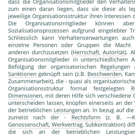
dass die Organisationsmitglieder den Verhalte
zum einen daran liegen, dass sie diese als leg
jeweilige Organisationsstruktur ihren Interessen
Die Organisationsmitglieder können a
Sozialisationsprozessen aufgrund eingelebter Tr
Schliesslich kann Verhaltenserwartungen auch
einzelne Personen oder Gruppen die Macht b
anderen durchzusetzen (
Herrschaft
,
Autorität
). 
Organisationsmitglieder in unterschiedlichem 
Befolgung der organisatorischen
Regelung
en 
Sanktionen
geknüpft sein (z.B.
Beschwerde
n, Kar
Zusammenarbeit), die - quasi als organisatorische
Organisationsstruktur formal festgelegten
R
Dimension
en, mit deren Hilfe sich verschieden
unterscheiden lassen, knüpfen einerseits an der
der betrieblichen
Leistung
en an. In bezug auf di
zumeist nach der -
Rechtsform
(z. B. —Kap
Genossenschaft
,
Werkvertrag
, Subkontraktion) di
die sich an der betrieblichen
Leistungser