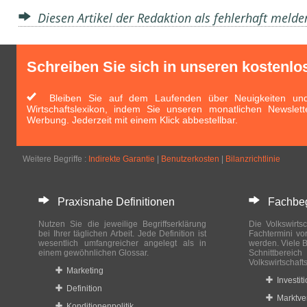
Diesen Artikel der Redaktion als fehlerhaft meld
Schreiben Sie sich in unseren kostenlo
Bleiben Sie auf dem Laufenden über Neuigkeiten und 
Wirtschaftslexikon, indem Sie unseren monatlichen Newslett
Werbung. Jederzeit mit einem Klick abbestellbar.
Weitere Begriffe :
Indirekte Garantie
|
Benutzerkosten
|
Bilanzrichtlinie
Praxisnahe Definitionen
Fachbegri
Nutzen Sie die jeweilige Begriffserklärung
Die Volkswirtsc
bei Ihrer täglichen Arbeit. Jede Definition ist
Fachtermini vo
wesentlich umfangreicher angelegt als in
werden. Viele B
einem gewöhnlichen Glossar.
Schnittberei
Volkswirtschaft
Marketing
Investit
Definition
Marktve
Konditionenpolitik