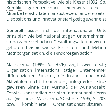
historischen Perspektive, wie sie Kieser (1992, S
Konflikt
gekennzeichnet, einerseits eine m
Mitarbeiteraktivitäten anzustreben, andererseit
Disposition
s und Innovationsfähigkeit gewährleis
Generell lassen sich bei internationalen
Unt
prinzipien wie bei national tätigen
Unternehmen
so dass die vielfachen Gestaltungsalternativen 
gehören beispielsweise Einlini-en- und
Mehrli
Matrixorganisation
, die
Tensororganisation
.
Macharzina (1999, S. 707E) zeigt zwei idealty
Organisation
international tätiger
Unternehme
differenzierten
Struktur
, die Inlands- und Ausla
Aktivität
en nicht trennenden, integrierten
Stru
gewissen Sinne das Ausmaß der Auslandsaktivi
Entwicklungsstadien
der sich internationalisier
auf (vgl. auch Macharzina/Oesterle, 1995, S. 203
bzw. kombinierte
Organisationsstrukturen
,