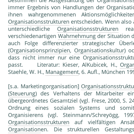
bestimmen die Ausgestaltung der Organisationsst
immer Ergebnis von Handlungen der Organisation
ihnen wahrgenommenen Aktionsmöglichkeit
Organisationsstrukturen
entscheiden. Wenn also 
unterschiedliche
Organisationsstrukturen
real
verschiedenartigen
Wahrnehmung
der Situation d
auch Folge differenzierter strategischer Üb
(
Organisationsprinzipien
,
Organisationskultur
) o
dass nicht immer nur eine Organisationsstrukt
passt. Literatur: Kieser, AlKubicek, H.,
Organ
Staehle, W. H.,
Management
, 6. Aufl., München 19
[s.a. Marketingorganisation]
Organisationsstrukt
(
Steuerung
) des Verhaltens der Mitarbeiter e
übergeordnetes Gesamtziel (vgl. Frese, 2000, S. 2
Ordnung eines sozialen Systems und somi
Organisierens (vgl. Steinmann/Schreyögg, 199
Organisationsstrukturen
auf vielfältigen Ans
Organisation
en. Die strukturellen Gestaltu