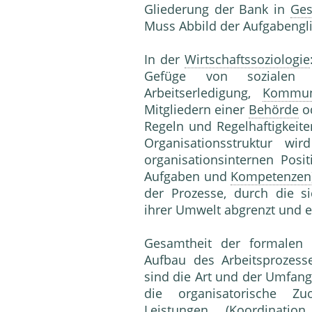
Gliederung der Bank in
Ges
Muss Abbild der Aufgabengli
In der
Wirtschaftssoziologie
Gefüge von sozialen R
Arbeitserledigung,
Kommun
Mitgliedern einer
Behörde
o
Regeln und Regelhaftigkeit
Organisationsstruktur wi
organisationsinternen Posi
Aufgaben und
Kompetenzen
der Prozesse, durch die s
ihrer Umwelt abgrenzt und er
Gesamtheit der formale
Aufbau des Arbeitsprozes
sind die Art und der Umfan
die organisatorische Zu
Leistung
en (
Koordination