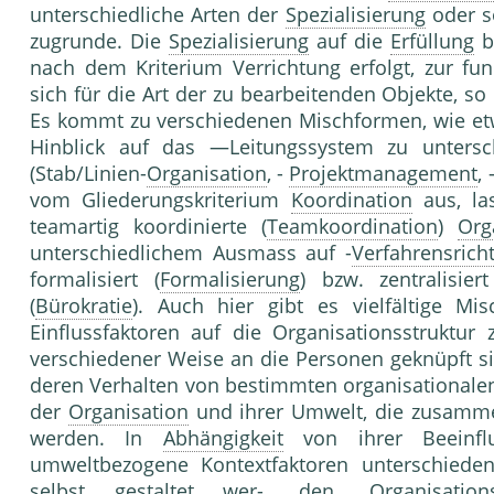
unterschiedliche Arten der
Spezialisierung
oder s
zugrunde. Die
Spezialisierung
auf die
Erfüllung
be
nach dem Kriterium Verrichtung erfolgt, zur fu
sich für die Art der zu bearbeitenden Objekte, so 
Es kommt zu verschiedenen Mischformen, wie e
Hinblick auf das —Leitungssystem zu unters
(Stab/Linien-
Organisation
, -
Projektmanagement
,
vom Gliederungskriterium
Koordination
aus, las
teamartig koordinierte (
Teamkoordination
)
Org
unterschiedlichem Ausmass auf -
Verfahrensricht
formalisiert (
Formalisierung
) bzw. zentralisiert
(
Bürokratie
). Auch hier gibt es vielfältige M
Einflussfaktoren auf die Organisationsstruktur
verschiedener Weise an die Personen geknüpft si
deren Verhalten von bestimmten organisational
der
Organisation
und ihrer Umwelt, die zusamme
werden. In
Abhängigkeit
von ihrer Beeinflu
umweltbezogene Kontextfaktoren unterschiede
selbst gestaltet wer-. den. Organisation