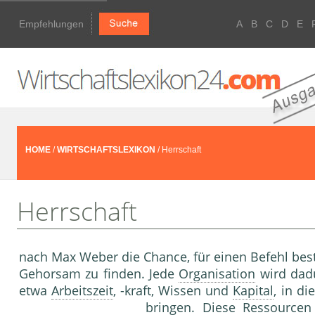
Empfehlungen
A
B
C
D
E
HOME
/
WIRTSCHAFTSLEXIKON
/ Herrschaft
Herrschaft
nach Max Weber die Chance, für einen Befehl be
Gehorsam zu finden. Jede
Organisation
wird dadu
etwa
Arbeitszeit
, -kraft, Wissen und
Kapital
, in di
bringen. Diese
Ressourcen