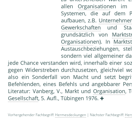
allen
Organisation
en im w
Systemen, die auf dem P
aufbauen, z.B.
Unternehme
Gewerkschaften
und Staat
grundsätzlich von
Marktst
Organisation
en). In
Marktst
Austauschbeziehungen, stel
sondern viel allgemeiner d
jede Chance verstanden wird, innerhalb einer so
gegen Widerstreben durchzusetzen, gleichviel wo
also ein Sonderfall von Macht und setzt begri
Befehlenden, eines Befehls und angebbare
Literatur: Vanberg, V., Markt und
Organisation
, 
Gesellschaft
, 5. Aufl., Tübingen 1976.
Vorhergehender Fachbegriff:
Hermesdeckungen
| Nächster Fachbegriff:
Hers