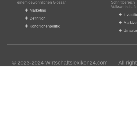
einem gewöhnlichen Glossar.
Schnittberei
Volkswirtschaft
Marketing
Investit
Definition
Marktve
Konditionenpolitik
Umsatzs
© 2023-2024 Wirtschaftslexikon24.com All rights