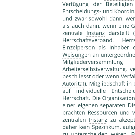
Verfügung der Beteiligte
Entscheidungs- und Koordinat
und zwar sowohl dann, wen
als auch dann, wenn eine 
zentrale
Instanz
darstellt 
Herrschaftsverband. He
Einzelperson als
Inhaber
ei
Weisung
en an untergeordne
Mitgliederversammlu
Arbeiterselbstverwaltung
, v
beschliesst oder wenn
Verfa
Autorität
). Mitgliedschaft in
auf individuelle Entsch
Herrschaft. Die Organisation
einer eigenen separaten
Di
brachten
Ressourcen
und ve
zentralen
Instanz
zu akzept
daher kein Spezifikum, auf
zu unterscheiden wären. E