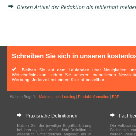
Diesen Artikel der Redaktion als fehlerhaft meld
Schreiben Sie sich in unseren kostenlo
Bleiben Sie auf dem Laufenden über Neuigkeiten und 
Wirtschaftslexikon, indem Sie unseren monatlichen Newslett
Werbung. Jederzeit mit einem Klick abbestellbar.
Weitere Begriffe :
Maintenance-Leasing
|
Produktinformation
|
EAF
Praxisnahe Definitionen
Fachbegri
Nutzen Sie die jeweilige Begriffserklärung
Die Volkswirtsc
bei Ihrer täglichen Arbeit. Jede Definition ist
Fachtermini vo
wesentlich umfangreicher angelegt als in
werden. Viele B