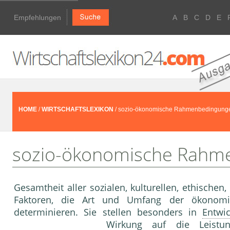
Empfehlungen
A
B
C
D
E
HOME
/
WIRTSCHAFTSLEXIKON
/ sozio-ökonomische Rahmenbedingung
sozio-ökonomische Rahm
Gesamtheit aller sozialen, kulturellen, ethischen
Faktoren, die Art und Umfang der ökono
determinieren. Sie stellen besonders in
Entwi
Wirkung
auf die
Leistu