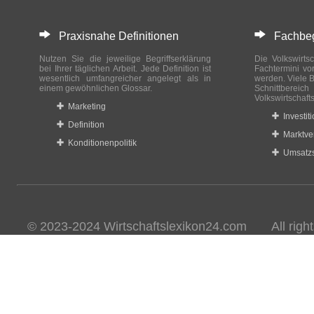
Praxisnahe Definitionen
Fachbegri
Nutzen Sie die jeweilige Begriffserklärung
Die Volkswirtsc
bei Ihrer täglichen Arbeit. Jede Definition ist
Fachtermini vo
wesentlich umfangreicher angelegt als in
werden. Viele B
einem gewöhnlichen Glossar.
Schnittberei
Volkswirtschaft
Marketing
Investit
Definition
Marktve
Konditionenpolitik
Umsatzs
© 2023-2024 Wirtschaftslexikon24.com All rights