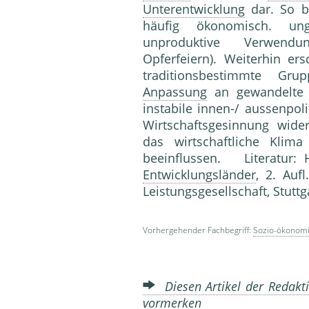
Unterentwicklung
dar. So be
häufig ökonomisch. un
unproduktive Verwendung
Opferfeiern). Weiterhin er
traditionsbestimmte Gru
Anpassung
an gewandelte w
instabile innen-/ aussenpol
Wirtschaftsgesinnung wid
das wirtschaftliche Kli
beeinflussen. Literatur: 
Entwicklungsländer
, 2. Auf
Leistungsgesellschaft, Stutt
Vorhergehender Fachbegriff:
Sozio-ökonom
Diesen Artikel der Redakti
vormerken