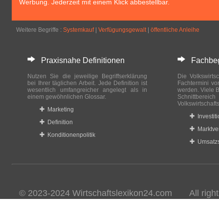
Werbung. Jederzeit mit einem Klick abbestellbar.
Weitere Begriffe :
Systemkauf
|
Verfügungsgewalt
|
öffentliche Anleihe
Praxisnahe Definitionen
Fachbegri
Nutzen Sie die jeweilige Begriffserklärung
Die Volkswirtsc
bei Ihrer täglichen Arbeit. Jede Definition ist
Fachtermini vo
wesentlich umfangreicher angelegt als in
werden. Viele B
einem gewöhnlichen Glossar.
Schnittberei
Volkswirtschaft
Marketing
Investit
Definition
Marktve
Konditionenpolitik
Umsatzs
© 2023-2024 Wirtschaftslexikon24.com All rights