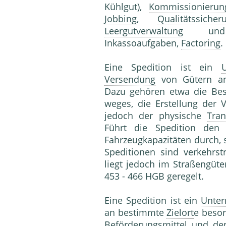
Kühlgut),
Kommissionierun
Jobbing
,
Qualitätssicher
Leergutverwaltung
und
Inkassoaufgaben,
Factoring
.
Eine Spedition ist ein
Versendung
von Gütern a
Dazu gehören etwa die Bes
weges, die Erstellung der 
jedoch der physische
Tran
Führt die Spedition de
Fahrzeugkapazitäten durch,
Speditionen sind verkehrst
liegt jedoch im Straßengüt
453 - 466 HGB geregelt.
Eine Spedition ist ein
Unte
an bestimmte
Zielort
e besor
Beförderungsmittel und de