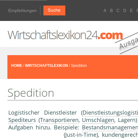
Empfehlungen
A
B
C
D
E
HOME
/
WIRTSCHAFTSLEXIKON
/ Spedition
Spedition
Logistischer Dienstleister (
Dienstleistungslogist
Spediteur
s (
Transportieren
,
Umschlagen
, Lagern
Aufgaben hinzu. Beispiele:
Bestandsmanagemen
(Just-in-Time), kundengerec