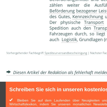
zählen weiter die Ausfü
Beförderung
bezogener
Lei
des Gutes,
Kennzeichnung
u
Der physische
Transport
Spedition auch den
Transp
Fahrzeugen durch, so liegt
auch
Logistik
, Grundlagen (
Vorhergehender Fachbegriff:
Spediteurversandbescheinigung
| Nächster Fac
Diesen Artikel der Redaktion als fehlerhaft meld
Schreiben Sie sich in unseren kostenlo
Bleiben Sie auf dem Laufenden über Neuigkeiten und 
Wirtschaftslexikon, indem Sie unseren monatlichen Newslett