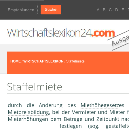
Empfehlungen
A
B
C
D
E
HOME
/
WIRTSCHAFTSLEXIKON
/ Staffelmiete
Staffelmiete
durch die Änderung des
Miethöhegesetz
es 
Mietpreisbildung
, bei der Vermieter und Mieter
Mieterhöhungen dem Betrage und Zeitpunkt nac
festlegen (sog. gestaffe