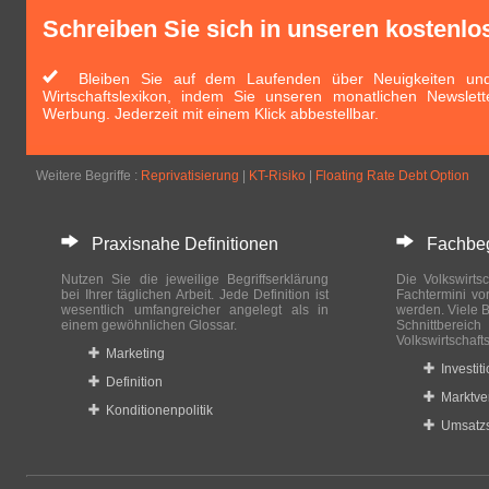
Schreiben Sie sich in unseren kostenlo
Bleiben Sie auf dem Laufenden über Neuigkeiten und 
Wirtschaftslexikon, indem Sie unseren monatlichen Newslett
Werbung. Jederzeit mit einem Klick abbestellbar.
Weitere Begriffe :
Reprivatisierung
|
KT-Risiko
|
Floating Rate Debt Option
Praxisnahe Definitionen
Fachbegri
Nutzen Sie die jeweilige Begriffserklärung
Die Volkswirtsc
bei Ihrer täglichen Arbeit. Jede Definition ist
Fachtermini vo
wesentlich umfangreicher angelegt als in
werden. Viele B
einem gewöhnlichen Glossar.
Schnittberei
Volkswirtschaft
Marketing
Investit
Definition
Marktve
Konditionenpolitik
Umsatzs