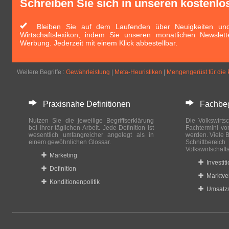
Schreiben Sie sich in unseren kostenlo
Bleiben Sie auf dem Laufenden über Neuigkeiten und 
Wirtschaftslexikon, indem Sie unseren monatlichen Newslett
Werbung. Jederzeit mit einem Klick abbestellbar.
Weitere Begriffe :
Gewährleistung
|
Meta-Heuristiken
|
Mengengerüst für die
Praxisnahe Definitionen
Fachbegri
Nutzen Sie die jeweilige Begriffserklärung
Die Volkswirtsc
bei Ihrer täglichen Arbeit. Jede Definition ist
Fachtermini vo
wesentlich umfangreicher angelegt als in
werden. Viele B
einem gewöhnlichen Glossar.
Schnittberei
Volkswirtschaft
Marketing
Investit
Definition
Marktve
Konditionenpolitik
Umsatzs