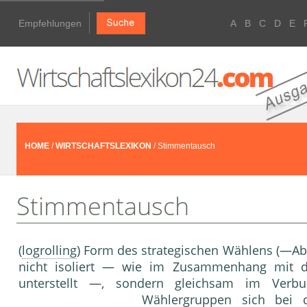
Empfehlungen
A
B
C
D
E
HOME
/
WIRTSCHAFTSLEXIKON
/ Stimmentausch
Stimmentausch
(
logrolling
) Form des strategischen Wählens (—Ab
nicht isoliert — wie im Zusammenhang mit
unterstellt —, sondern gleichsam im Verb
Wählergruppen sich bei d