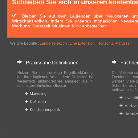
Schreiben Sie sich in unseren kostenlo
Bleiben Sie auf dem Laufenden über Neuigkeiten und 
Wirtschaftslexikon, indem Sie unseren monatlichen Newslett
Werbung. Jederzeit mit einem Klick abbestellbar.
Weitere Begriffe :
Länderselektion
|
Line Extension
|
Horizontal-Karussell
Praxisnahe Definitionen
Fachbegri
Nutzen Sie die jeweilige Begriffserklärung
Die Volkswirtsc
bei Ihrer täglichen Arbeit. Jede Definition ist
Fachtermini vo
wesentlich umfangreicher angelegt als in
werden. Viele B
einem gewöhnlichen Glossar.
Schnittberei
Volkswirtschaft
Marketing
Investit
Definition
Marktve
Konditionenpolitik
Umsatzs