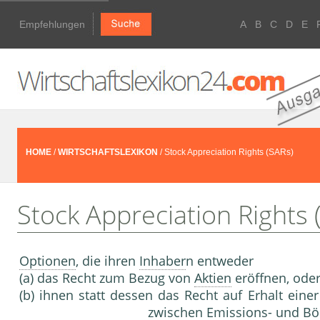
Empfehlungen
A
B
C
D
E
HOME
/
WIRTSCHAFTSLEXIKON
/ Stock Appreciation Rights (SARs)
Stock Appreciation Rights 
Optionen
, die ihren
Inhaber
n entweder
(a) das Recht zum Bezug von
Aktien
eröffnen, ode
(b) ihnen statt dessen das Recht auf Erhalt eine
zwischen Emissions- und
Bö