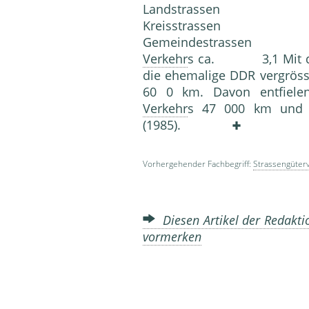
Landstr
Kreisstra
Gemeindestrassen 32
Verkehr
s ca. 3,1 Mit der
die ehemalige DDR vergröss
60 0 km. Davon entfielen
Verkehr
s 47 000 km und 
(1985).
Vorhergehender Fachbegriff:
Strassengüter
Diesen Artikel der Redakti
vormerken