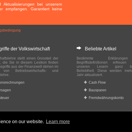
Aktualisierungen bei unserem
er empfangen. Garantiert keine
ngsbedingung
ffe der Volkswirtschaft
Beliebte Artikel
haftslehre stellt einen Grossteil der
Bestimmte Erklärung
r, die Sie in diesem Lexikon finden
Begriffsdefinitionen erfreuen
egriffe aus der Finanzwelt stehen im
unseren Lesern ganz bes
ch von Betriebswirtschafts- und
Beliebtheit. Diese werden meh
slehre.
Jahr aktualisiert.
ionsrechnungen
Cash Flow
rsagen
Bausparen
teuer
Fremdwährungskonto
rience on our website.
Learn more
 reserved.
Home
|
Datenschutzbestimmungen
|
Impressum
|
Rechtlic