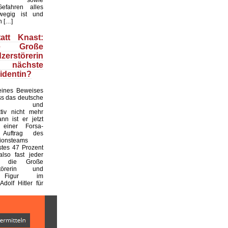
efahren alles
wegig ist und
n […]
att Knast:
e Große
zerstörerin
ch nächste
identin?
ines Beweises
ass das deutsche
hel- und
ktiv nicht mehr
ann ist er jetzt
 einer Forsa-
Auftrag des
tionsteams
stes 47 Prozent
also fast jeder
r, die Große
rstörerin und
e Figur im
Adolf Hitler für