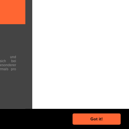
en und
 sich bei
onderer
rmals pro
Got it!
he Hinweise