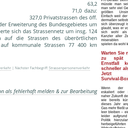
PR-Berater beim
assen 63,2
müsste man sei
man sehr viel Ge
ssen 71,0 dazu:
größten Unsin
Einfach weil de
7,0 Privatstrassen des öff.
dermaßen selbstv
 Erweiterung des Bundesgebietes um
sich überzeugt is
glaubt, was er v
erte sich das Strassennetz um insg. 124
sich wohl als
Kanzler aller Ze
 auf die Strassen des überörtlichen
miserablen U
auf kommunale Strassen 77 400 km
spielen da wohl 
Warten Sie n
zu spät 
Ernstfall 
verkehr
| Nächster Fachbegriff:
Strassenpersonenverkehr
schneller al
Jetzt d
Survival-Box
Wenn der Uk
on als fehlerhaft melden & zur Bearbeitung
eskaliert oder
naher Zukunft der
wie bereits kür
dieses Jahr ang
Gas mehr fließt 
leer bleiben – e
leider aufgrun
Politik hierzula
herbeigeführte
Wirtschafts