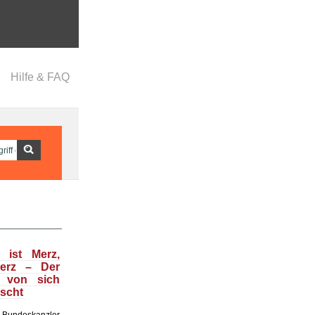
Hilfe & FAQ
 ist Merz,
Merz – Der
t von sich
uscht