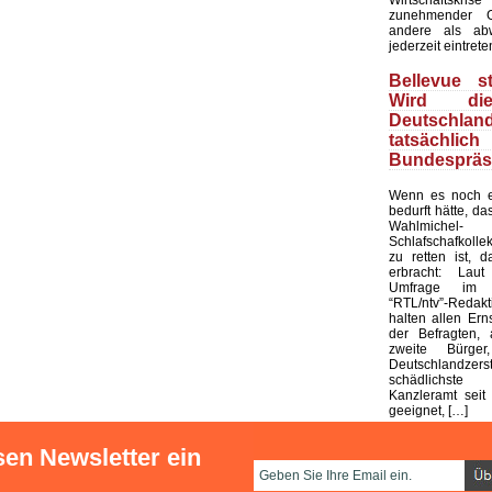
zunehmender G
andere als ab
jederzeit eintrete
Bellevue st
Wird di
Deutschland
tatsächli
Bundespräs
Wenn es noch e
bedurft hätte, d
Wahlmic
Schlafschafkolle
zu retten ist, d
erbracht: Laut
Umfrage im 
“RTL/ntv”-Redak
halten allen Ern
der Befragten, 
zweite Bürge
Deutschlandze
schädlichst
Kanzleramt seit 
geeignet, […]
sen Newsletter ein