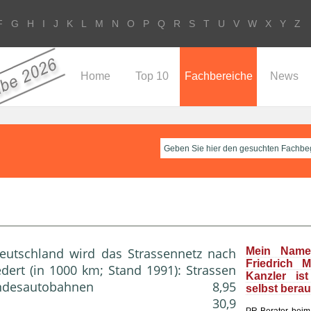
F
G
H
I
J
K
L
M
N
O
P
Q
R
S
T
U
V
W
X
Y
Z
Home
Top 10
Fachbereiche
News
Deutschland wird das Strassennetz nach
Mein Name
Friedrich 
dert (in 1000 km; Stand 1991): Strassen
Kanzler is
davon: Bundesautobahnen 8,95
selbst bera
trassen 30,9