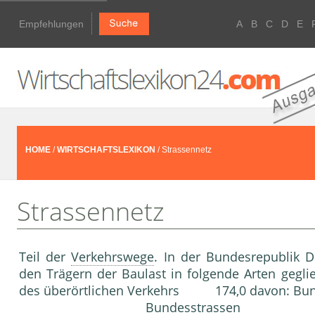
Empfehlungen
A
B
C
D
E
HOME
/
WIRTSCHAFTSLEXIKON
/ Strassennetz
Strassennetz
Teil der
Verkehrswege
. In der Bundesrepublik 
den Trägern der Baulast in folgende Arten geglie
des überörtlichen Verkehrs 174,0 
Bundess