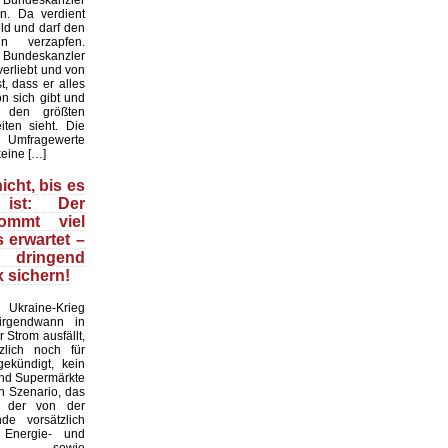
 Bundeskanzler
n. Da verdient
ld und darf den
n verzapfen.
r Bundeskanzler
erliebt und von
t, dass er alles
on sich gibt und
 den größten
iten sieht. Die
mfragewerte
keine […]
icht, bis es
ist: Der
kommt viel
s erwartet –
ringend
 sichern!
raine-Krieg
 irgendwann in
 Strom ausfällt,
zlich noch für
ekündigt, kein
und Supermärkte
in Szenario, das
d der von der
nde vorsätzlich
n Energie- und
krise sowie