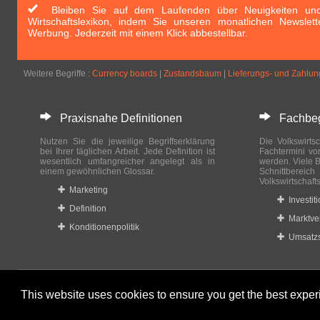
Bleiben Sie auf dem Laufenden über Neuigkeiten und 
Wirtschaftslexikon, indem Sie unseren monatlichen Newslett
Werbung. Jederzeit mit einem Klick abbestellbar.
Weitere Begriffe :
Currency boards
|
Zustandsbaum
|
Lieferungs- und Zahlu
Praxisnahe Definitionen
Fachbegri
Nutzen Sie die jeweilige Begriffserklärung
Die Volkswirtsc
bei Ihrer täglichen Arbeit. Jede Definition ist
Fachtermini vo
wesentlich umfangreicher angelegt als in
werden. Viele B
einem gewöhnlichen Glossar.
Schnittberei
Volkswirtschaft
Marketing
Investit
Definition
Marktve
Konditionenpolitik
Umsatzs
This website uses cookies to ensure you get the best expe
© 2023-2024 Wirtschaftslexikon24.com All rights