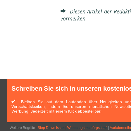
Diesen Artikel der Redakti
vormerken
Schreiben Sie sich in unseren kostenlo
Bleiben Sie auf dem Laufenden über Neuigkeiten und 
Wirtschaftslexikon, indem Sie unseren monatlichen Newslett
Werbung. Jederzeit mit einem Klick abbestellbar.
Weitere Begriffe :
Step Down Issue
|
Wohnungsbaubürgschaft
|
Variatormeth