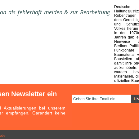
Deutsche 
on als fehlerhaft melden & zur Bearbeitung
Haltungsjustiz:
Robenträger
dem Gerechtig
und Schutzb
Volkes herum 
In den 1970
Jahren gab es
Hinweise d
Berliner Polit
Funktionäre
Baumaterial v
Baustellen a
damit ihre pr
aufzumöbel
wurden bev
Materialien, 
offiziellen Bau
sen Newsletter ein
Aktualisierungen bei unserem
er empfangen. Garantiert keine
ode