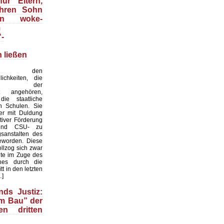
ür Eltern,
ihren Sohn
an woke-
m
“-
 ließen
 den
lichkeiten, die
weile der
it angehören,
ie staatliche
on Schulen. Sie
er mit Duldung
tiver Förderung
nd CSU- zu
gsanstalten des
eworden. Diese
llzog sich zwar
te im Zuge des
hes durch die
ritt in den letzten
…]
nds Justiz:
m Bau” der
en dritten