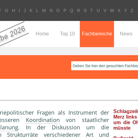
F
G
H
I
J
K
L
M
N
O
P
Q
R
S
T
U
V
W
X
Y
Z
Home
Top 10
Fachbereiche
News
riepolitischer Fragen als Instrument der
Schlagzeil
Merz links
esseren
Koordination
von staatlicher
um die O
lanung
. In der Diskussion um die
müsste
Strukturräte verschiedener Art und