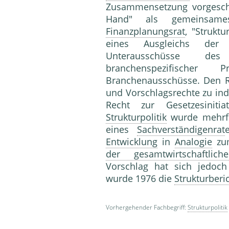
Zusammensetzung vorgeschla
Hand" als gemeinsa
Finanzplanungsrat
, "Strukt
eines Ausgleichs der b
Unterausschüsse des
branchenspezifische
Branchenausschüsse. Den R
und Vorschlagsrechte zu ind
Recht zur Gesetzesiniti
Strukturpolitik
wurde mehrfac
eines
Sachverständigenrat
Entwicklung
in
Analogie
z
der gesamtwirtschaftlich
Vorschlag hat sich jedoch
wurde 1976 die
Strukturberi
Vorhergehender Fachbegriff:
Strukturpolitik