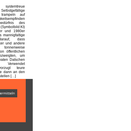
systemtreue
 Selbstgefällige
 trampeln auf
keitsempfinden
edürfnis des
(Symbolbild:KI)
er und 1980er
 mannigfaltige
arauf, dass
iker und andere
 tonnenweise
on öffentlichen
bzweigten, um
ivaten Datschen
n. Verwendet
orzugt teure
die dann an den
stellen […]