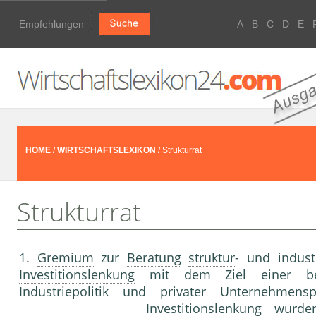
Empfehlungen
A
B
C
D
E
HOME
/
WIRTSCHAFTSLEXIKON
/ Strukturrat
Strukturrat
1.
Gremium
zur
Beratung
struktur
- und indust
Investitionslenkung
mit dem Ziel einer b
Industriepolitik
und privater
Unternehmensp
Investitionslenkung
wurden 