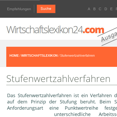
Empfehlungen
A
B
C
D
E
HOME
/
WIRTSCHAFTSLEXIKON
/ Stufenwertzahlverfahren
Stufenwertzahlverfahren
Das Stufenwertzahlverfahren ist ein Verfahren 
auf dem Prinzip der Stufung beruht. Beim St
Anforderungsart eine Punktwertreihe fest
unterschiedliche Arbeit