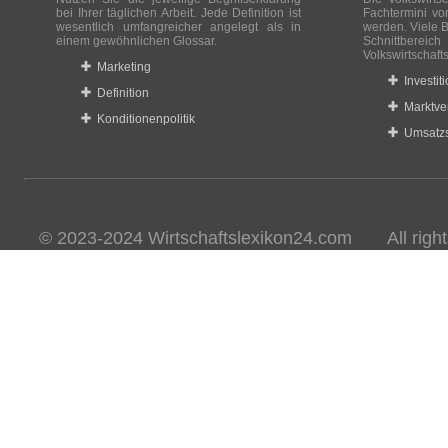
bei Ihrer täglichen Arbeit. Jede Definition ist
Fachtermini vo
wesentlich umfangreicher angelegt als in
werden. Viele B
einem gewöhnlichen Glossar.
Schnittberei
Volkswirtschaft
Marketing
Investit
Definition
Marktve
Konditionenpolitik
Umsatzs
© 2023-2024 Wirtschaftslexikon24.com All rights