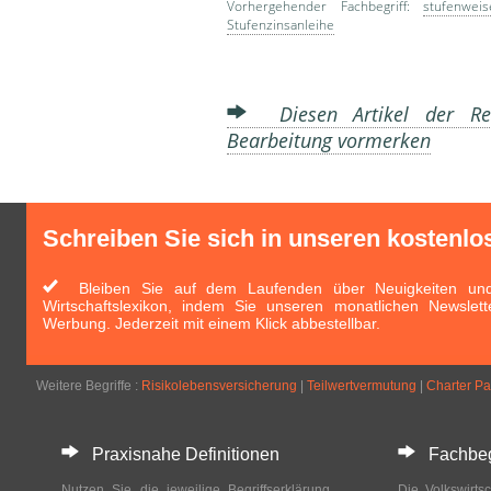
Vorhergehender Fachbegriff:
stufenwei
Stufenzinsanleihe
Diesen Artikel der Red
Bearbeitung vormerken
Schreiben Sie sich in unseren kostenlo
Bleiben Sie auf dem Laufenden über Neuigkeiten und 
Wirtschaftslexikon, indem Sie unseren monatlichen Newslett
Werbung. Jederzeit mit einem Klick abbestellbar.
Weitere Begriffe :
Risikolebensversicherung
|
Teilwertvermutung
|
Charter Par
Praxisnahe Definitionen
Fachbegri
Nutzen Sie die jeweilige Begriffserklärung
Die Volkswirtsc