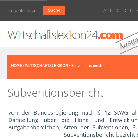
Empfehlungen
A
B
C
D
E
HOME
/
WIRTSCHAFTSLEXIKON
/ Subventionsbericht
Subventionsbericht
von der Bundesregierung nach § 12 StWG alle
Darstellung über die Höhe und
Entwicklu
Aufgabenbereichen, Arten der
Subventionen
, S
Subventionsbericht bezieht 