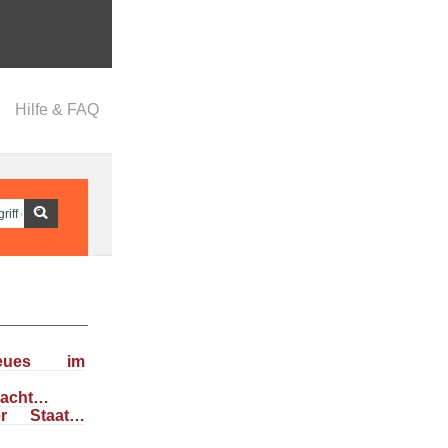
Hilfe & FAQ
eues im
dacht…
her Staat…