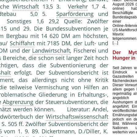
August 2026 (u
iche
Wirtschaft
13,5 3.
Verkehr
1,7 4.
online) ha
tädtebau 5,0 5.
Sparförderung
und
Beschäftig
Bundestagsab
Sonstiges 1,6 29,2 Quelle: Zwölfter
einer b
Online-/Interv
5.15 und 29. Die Bundessubventionen je
US-Marktforsc
Mavrix 
im Bergbau mit 14 620 DM am höchsten,
teilgenommen.
bau/
Schiffahrt
mit 7185 DM, der Luft- und
[…]
 DM und der
Landwirtschaft
, Fischerei und
Der My
 Bereiche, die schon seit langer Zeit hoch
Hunger in
chtigen, dass die Subventionierung der
Seit Jahren wi
halt
erfolgt. Der Subventionsbericht ist
Eindruck ve
Gazastreifen
ument, das allerdings nicht ohne Kritik
flächendecken
Dieser Vorwurf 
 die teilweise Vermischung von Hilfen an
allem gegen I
roblematische Gliederung in Erhaltungs-,
regelmäßig al
angeblich s
ie
Abgrenzung
der Steuersubventionen, die
Aushungern d
angeführt. Ei
hätzt werden können. Literatur: Andel,
veröffentlichte
Ernährungsd
Handwörterbuch der
Wirtschaftswissenschaft
jedoch ein de
b. S. 505 ff. Zwölfter Subventionsbericht der
Bild. Während
Nationen 
vom 1. 9. 89. Dickertmann, D./Diller, K.
weiterhin von 