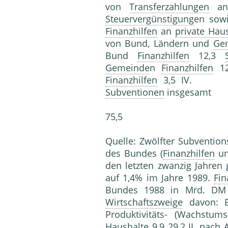
von
Transferzahlungen
a
Steuervergünstigung
en sowi
Finanzhilfen
an
private Hau
von Bund, Ländern und
Ge
Bund
Finanzhilfen
12,3
Gemeinde
n
Finanzhilfen
1
Finanzhilfen
3,5 IV. EG
Subventionen
insgesamt
75,5
Quelle: Zwölfter Subvention
des Bundes (
Finanzhilfen
u
den letzten zwanzig Jahren
auf 1,4% im Jahre 1989.
Fin
Bundes 1988 in Mrd. DM
Wirtschaftszweige
davon: Er
Produktivitäts- (Wachstu
Haushalte
9,9 29,2 II. nach