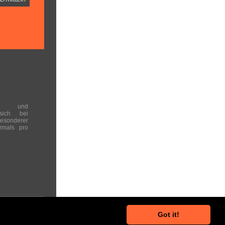
en und
 sich bei
onderer
rmals pro
Got it!