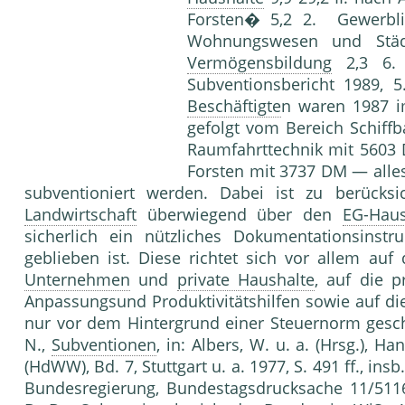
Forsten� 5,2 2. Gewerbl
Wohnungswesen und S
Vermögensbildung
2,3 6. 
Subventionsbericht 1989, 
Beschäftigte
n waren 1987 
gefolgt vom Bereich Schiff
Raumfahrttechnik mit 5603
Forsten mit 3737 DM — alles
subventioniert werden. Dabei ist zu berücksi
Landwirtschaft
überwiegend über den
EG-Haus
sicherlich ein nützliches Dokumentationsinstr
geblieben ist. Diese richtet sich vor allem auf
Unternehmen
und
private Haushalte
, auf die p
Anpassungsund Produktivitätshilfen sowie auf d
nur vor dem Hintergrund einer Steuernorm gesc
N.,
Subventionen
, in: Albers, W. u. a. (Hrsg.), 
(HdWW), Bd. 7, Stuttgart u. a. 1977, S. 491 ff., ins
Bundesregierung, Bundestagsdrucksache 11/5116 