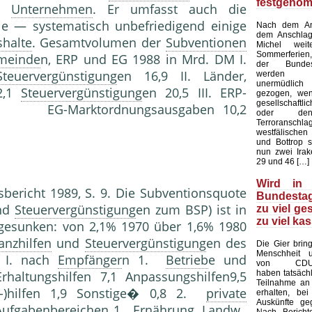
festgeno
n
Unternehmen
. Er umfasst auch die
e — systematisch unbefriedigend einige
Nach dem Ans
dem Anschlag
shalte
. Gesamtvolumen der
Subventionen
Michel wei
Sommerferien,
meinde
n, ERP und EG 1988 in Mrd. DM I.
der Bundes
Steuervergünstigung
en 16,9 II. Länder,
werden a
unermüdlich
2,1
Steuervergünstigung
en 20,5 III. ERP-
gezogen, we
gesellschaf
-Marktordnungsausgaben 10,2
oder den
Terroranschla
westfälischen
und Bottrop s
nun zwei Irak
29 und 46 […]
Wird in
sbericht 1989, S. 9. Die Subventionsquote
Bundestag
nd
Steuervergünstigung
en zum BSP) ist in
zu viel ge
zu viel kas
 gesunken: von 2,1% 1970 über 1,6% 1980
anzhilfen
und
Steuervergünstigung
en des
Die Gier brin
Menschheit u
 I. nach
Empfänger
n 1.
Betrieb
e und
von CDU-A
haben tatsächl
haltungshilfen 7,1 Anpassungshilfen9,5
Teilnahme an
ms-)hilfen 1,9 Sonstige� 0,8 2.
private
erhalten, bei
Auskünfte ge
 Aufgabenbereichen 1. Ernährung, Landw.,
Nach Bericht