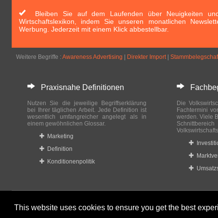
Bleiben Sie auf dem Laufenden über Neuigkeiten und 
Wirtschaftslexikon, indem Sie unseren monatlichen Newslett
Werbung. Jederzeit mit einem Klick abbestellbar.
Weitere Begriffe :
Awareness Advertising
|
Direkter Import
|
Stammbelegschaf
Praxisnahe Definitionen
Fachbegri
Nutzen Sie die jeweilige Begriffserklärung
Die Volkswirtsc
bei Ihrer täglichen Arbeit. Jede Definition ist
Fachtermini vo
wesentlich umfangreicher angelegt als in
werden. Viele B
einem gewöhnlichen Glossar.
Schnittberei
Volkswirtschaft
Marketing
Investit
Definition
Marktve
Konditionenpolitik
Umsatzs
This website uses cookies to ensure you get the best expe