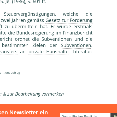
 Jg. (1986), S. 601 ff.
d
Steuervergünstigung
en, welche die
 zwei Jahren gemäss
Gesetz zur Förderung
t
zu übermitteln hat. Er wurde erstmals
atte die Bundesregierung im
Finanzbericht
ericht ordnet die
Subventionen
und die
 bestimmten Zielen der
Subventionen
.
ransfers
an
private Haushalte
. Literatur:
entionsbetrug
en & zur Bearbeitung vormerken
sen Newsletter ein