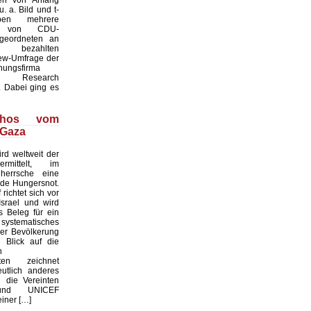
. a. Bild und t-
ben mehrere
te von CDU-
geordneten an
ezahlten
iew-Umfrage der
hungsfirma
Research
 Dabei ging es
thos vom
 Gaza
rd weltweit der
rmittelt, im
 herrsche eine
de Hungersnot.
richtet sich vor
srael und wird
s Beleg für ein
ystematisches
er Bevölkerung
n Blick auf die
n
aten zeichnet
utlich anderes
 die Vereinten
und UNICEF
einer […]