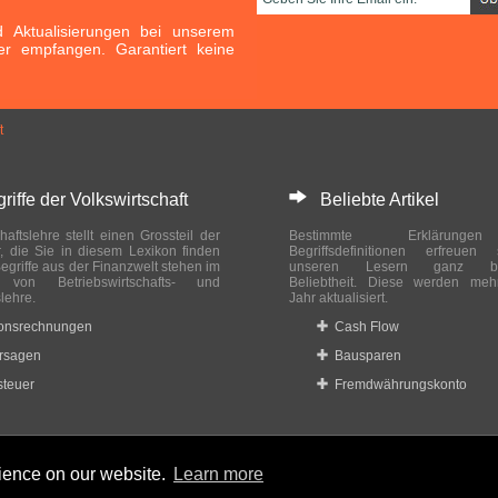
Aktualisierungen bei unserem
er empfangen. Garantiert keine
t
ffe der Volkswirtschaft
Beliebte Artikel
haftslehre stellt einen Grossteil der
Bestimmte Erklärung
r, die Sie in diesem Lexikon finden
Begriffsdefinitionen erfreuen
egriffe aus der Finanzwelt stehen im
unseren Lesern ganz bes
ch von Betriebswirtschafts- und
Beliebtheit. Diese werden meh
slehre.
Jahr aktualisiert.
ionsrechnungen
Cash Flow
rsagen
Bausparen
teuer
Fremdwährungskonto
rience on our website.
Learn more