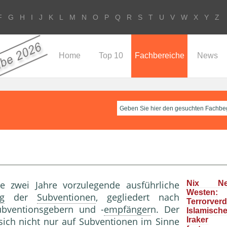
F
G
H
I
J
K
L
M
N
O
P
Q
R
S
T
U
V
W
X
Y
Z
Home
Top 10
Fachbereiche
News
 zwei Jahre vorzulegende ausführliche
Nix N
Westen:
ng
der
Subventionen
, gegliedert nach
Terrorver
ubventionsgebern und -
empfänger
n. Der
Islamisc
sich nicht nur auf
Subventionen
im Sinne
Iraker