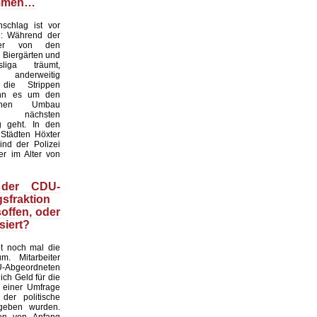
mmen…
chlag ist vor
: Während der
ter von den
 Biergärten und
liga träumt,
nderweitig
 die Strippen
nn es um den
tlichen Umbau
 nächsten
g geht. In den
 Städten Höxter
ind der Polizei
er im Alter von
 der CDU-
sfraktion
soffen, oder
siert?
gt noch mal die
m. Mitarbeiter
bgeordneten
ich Geld für die
 einer Umfrage
 der politische
geben wurden.
en von Anfang