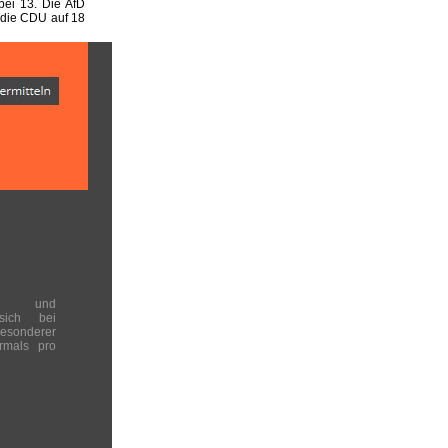
ei 13. Die AfD
 die CDU auf 18
en und
 sich bei
onderer
rmals pro