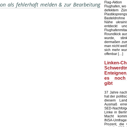
Flag-Aktion
on als fehlerhaft melden & zur Bearbeitung
Flughafen, wo e
defektem Zün
Plastiksprengst
Basteldrohne 
Nähe ukraini
entdeckt u
Flughafenmi
Roundkick aus 
wurde, sti
dermaßen zum
man nicht wei
sich mehr wun
offenbar […]
Linken-Ch
Schwerdtn
Enteigne
es noch
gibt
37 Jahre nach
hat der politi
diesem Land
Ausmaß errei
SED-Nachfol
Linke in Berli
Macht kommt
INSA-Umfrage l
Prozent, die