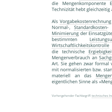
die Mengenkomponente Ei
Technizität hebt gleichzeitig
Als
Vorgabekostenrechnung
Normal-,
Standardkosten
-
Minimierung
der Einsatzgüt
bestimmten
Leistungs
Wirtschaftlichkeitskontrolle
die technische
Ergiebigkei
Mengenverbrauch an
Sachg
Art. Sie gehen zwar formal
mit normalisierten bzw. sta
materiell an das
Mengen
eigentlichen Sinne als »Me
Vorhergehender Fachbegriff:
technisches In