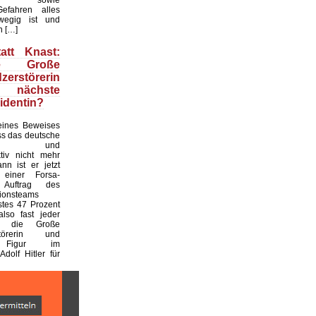
efahren alles
wegig ist und
n […]
att Knast:
e Große
zerstörerin
ch nächste
identin?
ines Beweises
ass das deutsche
hel- und
ktiv nicht mehr
ann ist er jetzt
 einer Forsa-
Auftrag des
tionsteams
stes 47 Prozent
also fast jeder
r, die Große
rstörerin und
e Figur im
Adolf Hitler für