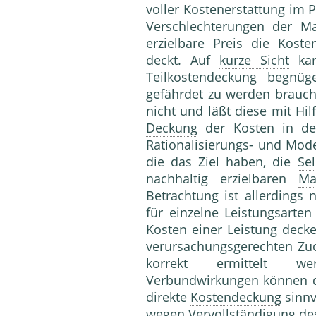
voller Kostenerstattung im 
Verschlechterungen der
Ma
erzielbare Preis die Kos
deckt. Auf
kurze Sicht
kan
Teilkostendeckung begnüg
gefährdet zu werden braucht
nicht und läßt diese mit Hil
Deckung
der Kosten in den
Rationalisierungs- und Mo
die das Ziel haben, die
Se
nachhaltig erzielbaren
Ma
Betrachtung ist allerdings
für einzelne
Leistungsarten
Kosten einer
Leistung
decke
verursachungsgerechten Zu
korrekt ermittelt wer
Verbundwirkungen können d
direkte
Kostendeckung
sinnv
wegen Vervollständigung d