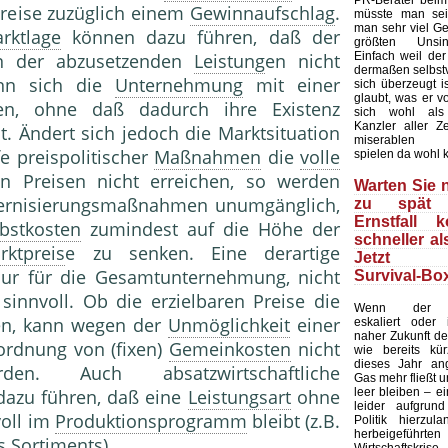
PR-Berater beim
Preise zuzüglich einem
Gewinnaufschlag
.
müsste man sei
man sehr viel Ge
rktlage
können dazu führen, daß der
größten Unsin
Einfach weil de
ten der abzusetzenden
Leistung
en nicht
dermaßen selbstv
n sich die
Unternehmung
mit einer
sich überzeugt is
glaubt, was er v
en, ohne daß dadurch ihre Existenz
sich wohl als
Kanzler aller Ze
. Ändert sich jedoch die Marktsituation
miserablen U
fe preispolitischer
Maßnahmen
die
volle
spielen da wohl 
 Preisen nicht erreichen, so werden
Warten Sie n
dernisierungsmaßnahmen unumgänglich,
zu spät 
Ernstfall 
lbstkosten
zumindest auf die Höhe der
schneller al
rktpreis
e zu senken. Eine derartige
Jetzt d
 nur für die Gesamtunternehmung, nicht
Survival-Box
sinnvoll. Ob die erzielbaren Preise die
Wenn der Uk
n, kann wegen der
Unmöglichkeit
einer
eskaliert oder
naher Zukunft der
ordnung von (fixen)
Gemeinkosten
nicht
wie bereits kür
dieses Jahr ang
den. Auch absatzwirtschaftliche
Gas mehr fließt 
leer bleiben – e
azu führen, daß eine
Leistungsart
ohne
leider aufgrun
oll im
Produktionsprogramm
bleibt (z.B.
Politik hierzula
herbeigeführte
es
Sortiment
s).
Wirtschafts