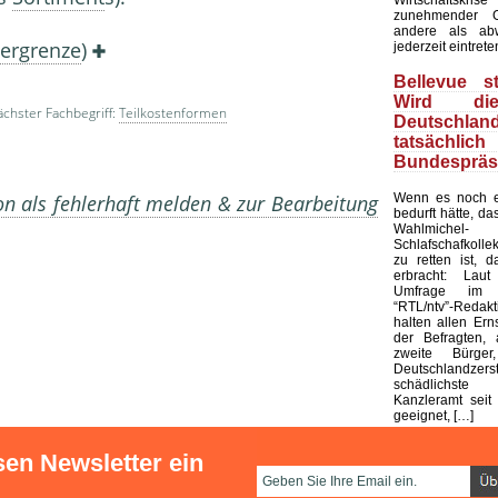
zunehmender G
andere als ab
tergrenze
)
jederzeit eintrete
Bellevue st
Wird di
chster Fachbegriff:
Teilkostenformen
Deutschland
tatsächli
Bundespräs
Wenn es noch e
on als fehlerhaft melden & zur Bearbeitung
bedurft hätte, d
Wahlmic
Schlafschafkolle
zu retten ist, d
erbracht: Laut
Umfrage im 
“RTL/ntv”-Redak
halten allen Ern
der Befragten, 
zweite Bürge
Deutschlandze
schädlichst
Kanzleramt seit 
geeignet, […]
sen Newsletter ein