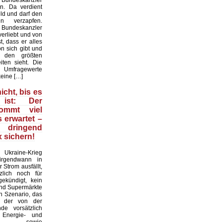
 Bundeskanzler
n. Da verdient
ld und darf den
n verzapfen.
r Bundeskanzler
erliebt und von
t, dass er alles
on sich gibt und
 den größten
iten sieht. Die
mfragewerte
keine […]
icht, bis es
ist: Der
kommt viel
s erwartet –
ringend
 sichern!
raine-Krieg
 irgendwann in
 Strom ausfällt,
zlich noch für
ekündigt, kein
und Supermärkte
in Szenario, das
d der von der
nde vorsätzlich
n Energie- und
krise sowie