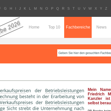
F
G
H
I
J
K
L
M
N
O
P
Q
R
S
T
U
V
W
X
Y
Z
Home
Top 10
Fachbereiche
News
erkaufspreis
en der
Betriebsleistung
en
Mein Name
Friedrich 
rechnung
besteht in der Erarbeitung von
Kanzler is
Verkaufspreis
es der
Betriebsleistung
en
selbst bera
nge Sicht strebt die
Unternehmung
nach