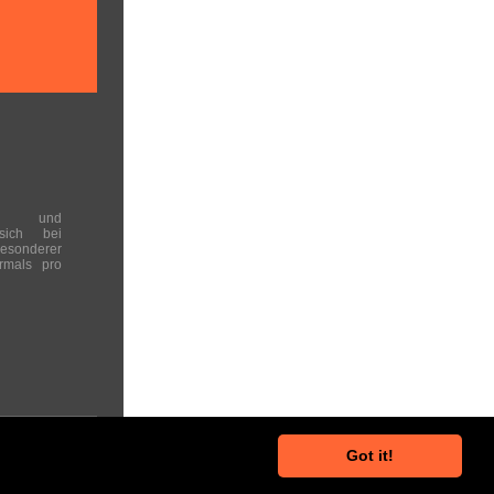
en und
 sich bei
onderer
rmals pro
Got it!
he Hinweise