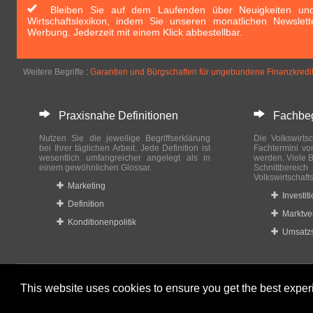
Bleiben Sie auf dem Laufenden über Neuigkeiten und 
Wirtschaftslexikon, indem Sie unseren monatlichen Newslett
Werbung. Jederzeit mit einem Klick abbestellbar.
Weitere Begriffe :
Garantien und Bürgschaften für ungebundene Finanzkredi
Praxisnahe Definitionen
Fachbegri
Nutzen Sie die jeweilige Begriffserklärung
Die Volkswirtsc
bei Ihrer täglichen Arbeit. Jede Definition ist
Fachtermini vo
wesentlich umfangreicher angelegt als in
werden. Viele B
einem gewöhnlichen Glossar.
Schnittberei
Volkswirtschaft
Marketing
Investit
Definition
Marktve
Konditionenpolitik
Umsatzs
This website uses cookies to ensure you get the best expe
© 2023-2024 Wirtschaftslexikon24.com All rights