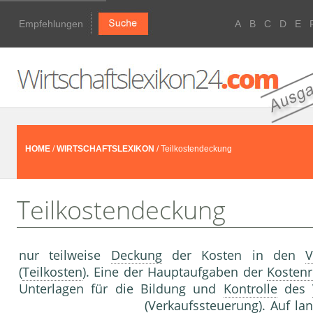
Empfehlungen
A
B
C
D
E
HOME
/
WIRTSCHAFTSLEXIKON
/ Teilkostendeckung
Teilkostendeckung
nur teilweise
Deckung
der Kosten in den
V
(
Teilkosten
). Eine der Hauptaufgaben der
Kosten
Unterlagen für die Bildung und
Kontrolle
des
(
Verkaufssteuerung
). Auf la