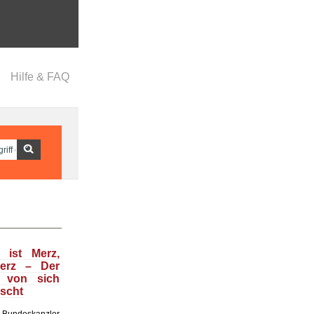
Hilfe & FAQ
 ist Merz,
Merz – Der
t von sich
uscht