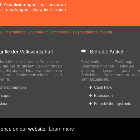
Aktualisierungen bei unserem
er empfangen. Garantiert keine
te
|
International Chamber of Commerce (ICC)
|
Segmentauflösung
ffe der Volkswirtschaft
Beliebte Artikel
haftslehre stellt einen Grossteil der
Bestimmte Erklärung
r, die Sie in diesem Lexikon finden
Begriffsdefinitionen erfreuen
egriffe aus der Finanzwelt stehen im
unseren Lesern ganz bes
ch von Betriebswirtschafts- und
Beliebtheit. Diese werden meh
slehre.
Jahr aktualisiert.
ionsrechnungen
Cash Flow
rsagen
Bausparen
teuer
Fremdwährungskonto
rience on our website.
Learn more
 reserved.
Home
|
Datenschutzbestimmungen
|
Impressum
|
Rechtlic