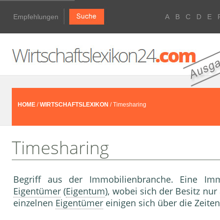
Empfehlungen
A
B
C
D
E
HOME
/
WIRTSCHAFTSLEXIKON
/ Timesharing
Timesharing
Begriff aus der Immobilienbranche. Eine Imm
Eigentümer
(
Eigentum
), wobei sich der Besitz nur
einzelnen
Eigentümer
einigen sich über die Zeite