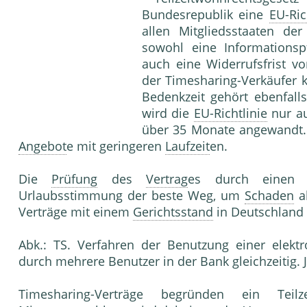
Bundesrepublik eine
EU-Ric
allen Mitgliedsstaaten de
sowohl eine Informationspf
auch eine Widerrufsfrist vo
der Timesharing-Verkäufer
Bedenkzeit gehört ebenfalls
wird die
EU-Richtlinie
nur au
über 35 Monate angewandt.
Angebot
e mit geringeren
Laufzeit
en.
Die
Prüfung
des
Vertrag
es durch einen S
Urlaubsstimmung der beste Weg, um
Schaden
a
Verträge mit einem
Gerichtsstand
in Deutschland 
Abk.: TS. Verfahren der Benutzung einer elekt
durch mehrere Benutzer in der Bank gleichzeitig.
Timesharing-Verträge begründen ein Tei