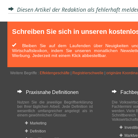
Diesen Artikel der Redaktion als fehlerhaft meld
Schreiben Sie sich in unseren kostenlo
Bleiben Sie auf dem Laufenden über Neuigkeiten und 
Wirtschaftslexikon, indem Sie unseren monatlichen Newslett
Werbung. Jederzeit mit einem Klick abbestellbar.
Weitere Begriffe :
Effektengeschäfte
|
Registrierschwelle
|
originäre Koordina
Praxisnahe Definitionen
Fachbegri
Nutzen Sie die jeweilige Begriffserklärung
Die Volkswirtsc
bei Ihrer täglichen Arbeit. Jede Definition ist
Fachtermini vo
wesentlich umfangreicher angelegt als in
werden. Viele B
einem gewöhnlichen Glossar.
Schnittberei
Volkswirtschaft
Marketing
Investit
Definition
Marktve