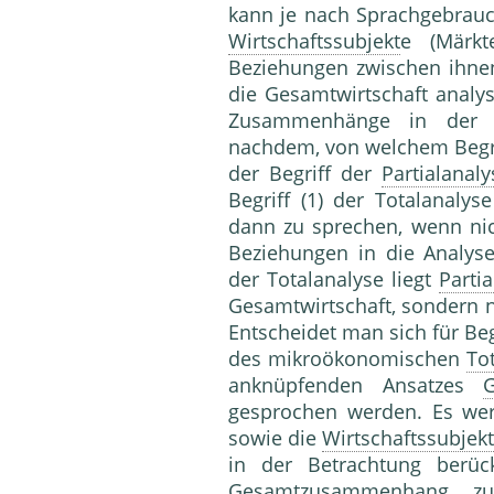
kann je nach Sprachgebrauc
Wirtschaftssubjekt
e (Märkt
Beziehungen zwischen ihnen
die Gesamtwirtschaft analys
Zusammenhänge in der B
nachdem, von welchem Begrif
der Begriff der
Partialanaly
Begriff (1) der Totalanaly
dann zu sprechen, wenn nic
Beziehungen in die Analys
der Totalanalyse liegt
Parti
Gesamtwirtschaft, sondern n
Entscheidet man sich für Begr
des mikroökonomischen
To
anknüpfenden Ansatzes
G
gesprochen werden. Es wer
sowie die
Wirtschaftssubjekt
in der Betrachtung berück
Gesamtzusammenhang zu