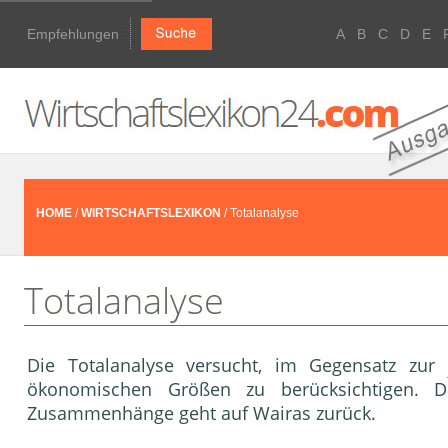
Empfehlungen
A
B
C
D
E
HOME
/
WIRTSCHAFTSLEXIKON
/ Totalanalyse
Totalanalyse
Die Totalanalyse versucht, im Gegensatz zur
ökonomischen Größen zu berücksichtigen. Die
Zusammenhänge geht auf Wairas zurück.