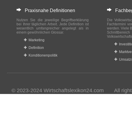
Praxisnahe Definitionen
Fachbegri
Nutzen Sie die jeweilige Begriffserklärung
Die Volkswirtsc
bei Ihrer täglichen Arbeit. Jede Definition ist
Fachtermini vo
wesentlich umfangreicher angelegt als in
werden. Viele B
einem gewöhnlichen Glossar.
Schnittberei
Volkswirtschaft
Marketing
Investit
Definition
Marktve
Konditionenpolitik
Umsatzs
© 2023-2024 Wirtschaftslexikon24.com All rights