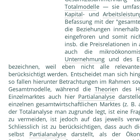
Totalmodell
e — sie umfass
Kapital
- und
Arbeitsleistun
Befassung mit der "gesam
die Beziehungen innerhal
eingefroren und somit nic
insb. die Preisrelationen in
auch die mikroökonom
Unternehmung
und des Ei
bezeichnen, weil eben nicht alle relevan
berücksichtigt werden. Entscheidet man sich hing
so fallen hierunter Betrachtungen im Rahmen s
Gesamtmodelle, während die
Theorie
n des
H
Einzelmarktes auch hier
Partialanalyse
darstell
einzelnen gesamtwirtschaftlichen Marktes (z. B. 
der Totalanalyse man zugrunde legt, ist eine F
zu vermeiden, ist jedoch auf das jeweils verw
Schliesslich ist zu berücksichtigen, dass auch d
selbst
Partialanalyse
darstellt, als der Ökono