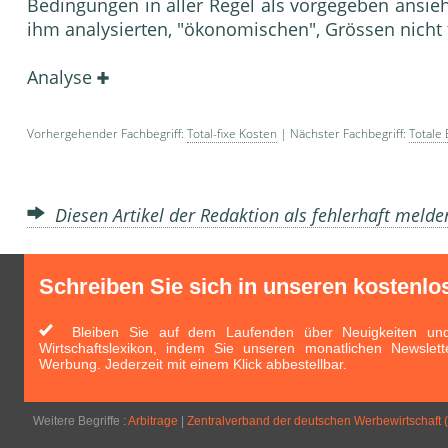
Bedingungen in aller Regel als vorgegeben ansieh
ihm analysierten, "ökonomischen", Grössen nicht 
Analyse
Vorhergehender Fachbegriff:
Total-fixe Kosten
| Nächster Fachbegriff:
Totale
Diesen Artikel der Redaktion als fehlerhaft meld
Schreiben Sie sich in unseren kostenlo
Bleiben Sie auf dem Laufenden über Neuigkeiten und 
Wirtschaftslexikon, indem Sie unseren monatlichen Newslett
Werbung. Jederzeit mit einem Klick abbestellbar.
Weitere Begriffe :
Arbitrage
|
Zentralverband der deutschen Werbewirt­schaft (