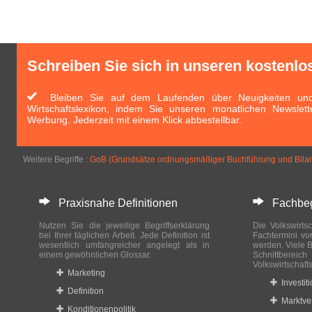
Schreiben Sie sich in unseren kostenlo
Bleiben Sie auf dem Laufenden über Neuigkeiten und 
Wirtschaftslexikon, indem Sie unseren monatlichen Newslett
Werbung. Jederzeit mit einem Klick abbestellbar.
Weitere Begriffe :
GoB (Grundsätze ordnungsmäßiger Buchführung und Bilan
Praxisnahe Definitionen
Fachbegri
Nutzen Sie die jeweilige Begriffserklärung
Die Volkswirtsc
bei Ihrer täglichen Arbeit. Jede Definition ist
Fachtermini vo
wesentlich umfangreicher angelegt als in
werden. Viele B
einem gewöhnlichen Glossar.
Schnittberei
Volkswirtschaft
Marketing
Investit
Definition
Marktve
Konditionenpolitik