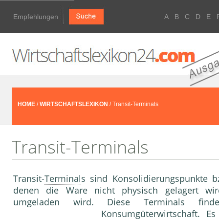
Empfehlungen
A
B
C
D
E
HOME
/
WIRTSCHAFTSLEXIKON
/ Transit-Terminals
Transit-Terminals
Transit-
Terminal
s sind Konsolidierungspunkte b
denen die Ware nicht physisch gelagert wird
umgeladen wird. Diese
Terminal
s find
Konsumgüterwirtschaft. E