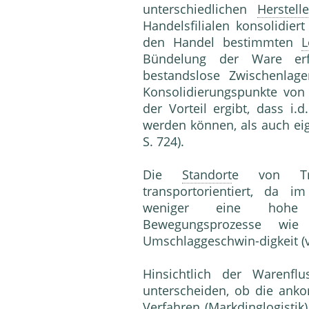
unterschiedlichen
Herstelle
Handelsfilialen konsolidie
den Handel bestimmten
L
Bündelung der Ware erfol
bestandslose Zwischenlager
Konsolidierungspunkte vo
der Vorteil ergibt, dass i.
werden können, als auch eig
S. 724).
Die
Standort
e von Tra
transportorientiert, da i
weniger eine hohe L
Bewegungsprozesse wie
Umschlaggeschwin-digkeit (v
Hinsichtlich der Warenflu
unterscheiden, ob die an
Verfahren (Markdinglogistik)