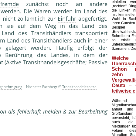
einleiten – wen
sfremde
zunächst noch an andere
„rechten“ Din
 werden. Die Waren werden im Land des
die Linken ni
mit kriminell
l nicht zollamtlich zur
Einfuhr
abgefertigt.
Wahl in Sach
ihren Gunsten
nn sie auf dem Weg in das Land des
Beispie
„Briefwahltric
s Land des
Transithändler
s transportiert
Schreiben) F
im Land des
Transithändler
s auch in einer
so erhält 
unterschied
) gelagert werden. Häufig erfolgt der
Szenarien: Die 
 Berührung des Landes, in dem der
Welche
t (
Aktive Transithandelsgeschäfte
;
Passive
Überrasch
Schon m
zehn
Vergewalt
Ceuta – 
sgenehmigung
| Nächster Fachbegriff:
Transithandelsspitze
teilweise e
Währe
Migrationsc
anhält und
on als fehlerhaft melden & zur Bearbeitung
Großansturm 
bevorsteht, h
auch die 
Meldungen übe
Folgen die
Migration. Sp