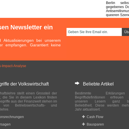
Berlin selb
gegebenes Do
Antisemitismu
queeren Szen
sen Newsletter ein
Aktualisierungen bei unserem
er empfangen. Garantiert keine
ss-Impact-Analyse
ffe der Volkswirtschaft
Beliebte Artikel
haftslehre stellt einen Grossteil der
Bestimmte Erklärung
r, die Sie in diesem Lexikon finden
Begriffsdefinitionen erfreuen
egriffe aus der Finanzwelt stehen im
unseren Lesern ganz bes
ch von Betriebswirtschafts- und
Beliebtheit. Diese werden meh
slehre.
Jahr aktualisiert.
ionsrechnungen
Cash Flow
rsagen
Bausparen