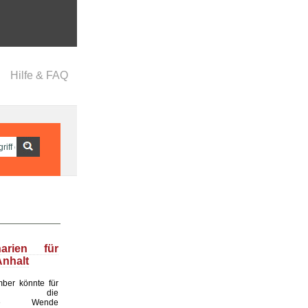
Hilfe & FAQ
narien für
nhalt
ber könnte für
land die
ende Wende