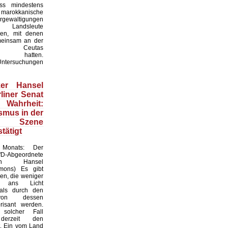
ass mindestens
okkanische
gewaltigungen
 Landsleute
en, mit denen
meinsam an der
n Ceutas
men hatten.
Untersuchungen
iker Hansel
liner Senat
hrheit:
smus in der
n Szene
stätigt
Monats: Der
D-Abgeordnete
stian Hansel
mmons) Es gibt
ren, die weniger
 ans Licht
ls durch den
von dessen
risant werden.
solcher Fall
 derzeit den
t. Ein vom Land