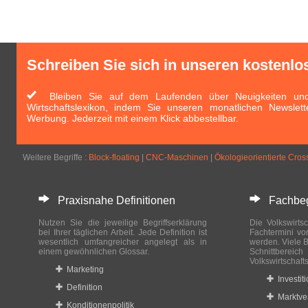
Schreiben Sie sich in unseren kostenlo
Bleiben Sie auf dem Laufenden über Neuigkeiten und 
Wirtschaftslexikon, indem Sie unseren monatlichen Newslett
Werbung. Jederzeit mit einem Klick abbestellbar.
Weitere Begriffe :
Block-floating
|
CNC-Maschinen
|
Ökologieorientierte Cro
Praxisnahe Definitionen
Fachbegri
Nutzen Sie die jeweilige Begriffserklärung
Die Volkswirtsc
bei Ihrer täglichen Arbeit. Jede Definition ist
Fachtermini vo
wesentlich umfangreicher angelegt als in
werden. Viele B
einem gewöhnlichen Glossar.
Schnittberei
Volkswirtschaft
Marketing
Investit
Definition
Marktve
Konditionenpolitik