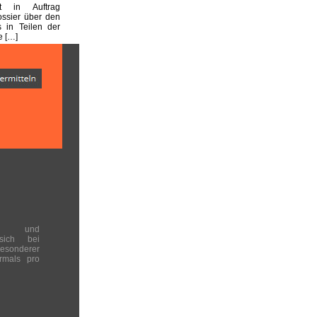
st in Auftrag
ssier über den
s in Teilen der
e […]
en und
 sich bei
onderer
rmals pro