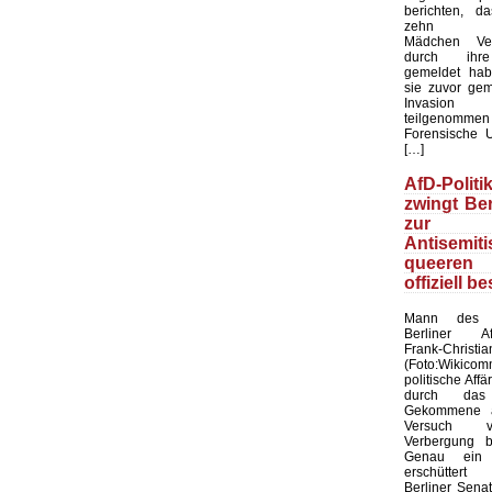
berichten, d
zehn mar
Mädchen Ver
durch ihre
gemeldet hab
sie zuvor ge
Invasio
teilgenom
Forensische 
[…]
AfD-Polit
zwingt Ber
zur Wa
Antisemiti
queere
offiziell be
Mann des 
Berliner Af
Frank-Chri
(Foto:Wikico
politische Affä
durch das
Gekommene a
Versuch 
Verbergung b
Genau ein 
erschüttert
Berliner Sena