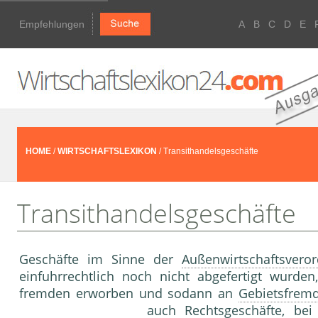
Empfehlungen
A
B
C
D
E
HOME
/
WIRTSCHAFTSLEXIKON
/ Transithandelsgeschäfte
Transithandelsgeschäfte
Geschäfte im Sinne der
Außenwirtschaftsvero
einfuhrrechtlich noch nicht abgefertigt wurde
fremden erworben und sodann an
Gebietsfrem
auch
Rechtsgeschäfte
, be