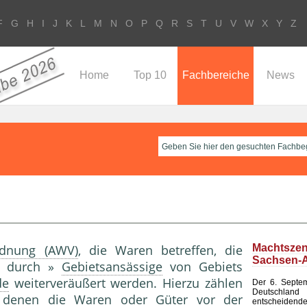
F
G
H
I
J
K
L
M
N
O
P
Q
R
S
T
U
V
W
X
Y
Z
Home
Top 10
Fachbereiche
News
rdnung (AWV)
, die Waren betreffen, die
Machtsze
Sachsen-A
n, durch »
Gebietsansässige
von Gebiets
de
weiterveräußert werden. Hierzu zählen
Der 6. Septem
Deutsch
i denen die Waren oder Güter vor der
entscheid