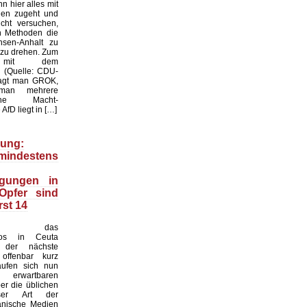
n hier alles mit
gen zugeht und
cht versuchen,
en Methoden die
sen-Anhalt zu
 zu drehen. Zum
l mit dem
k: (Quelle: CDU-
ragt man GROK,
man mehrere
liche Macht-
AfD liegt in […]
ung:
indestens
igungen in
Opfer sind
rst 14
nd das
haos in Ceuta
 der nächste
offenbar kurz
äufen sich nun
erwartbaren
r die üblichen
ser Art der
anische Medien