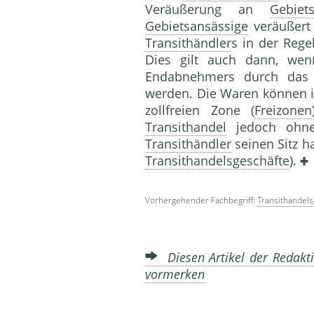
Veräußerung an
Gebiet
Gebietsansässige
veräußert
Transithändler
s in der Rege
Dies gilt auch dann, we
Endabnehmers durch da
werden. Die Waren können 
zollfreien Zone (
Freizonen
Transithandel
jedoch ohne
Transithändler
seinen Sitz ha
Transithandelsgeschäfte
).
Vorhergehender Fachbegriff:
Transithandel
Diesen Artikel der Redakti
vormerken