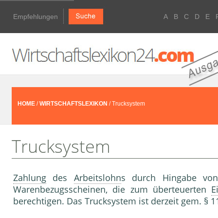
Empfehlungen
A
B
C
D
E
HOME
/
WIRTSCHAFTSLEXIKON
/ Trucksystem
Trucksystem
Zahlung
des
Arbeitslohn
s durch Hingabe v
Warenbezugsscheinen, die zum überteuerten
E
berechtigen. Das Trucksystem ist derzeit gem. §